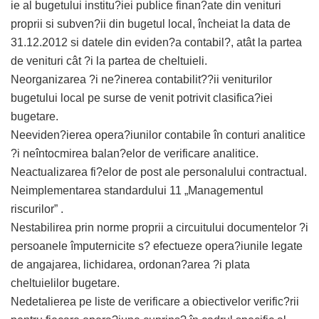
ie al bugetului institu?iei publice finan?ate din venituri
proprii si subven?ii din bugetul local, încheiat la data de
31.12.2012 si datele din eviden?a contabil?, atât la partea
de venituri cât ?i la partea de cheltuieli.
Neorganizarea ?i ne?inerea contabilit??ii veniturilor
bugetului local pe surse de venit potrivit clasifica?iei
bugetare.
Neeviden?ierea opera?iunilor contabile în conturi analitice
?i neîntocmirea balan?elor de verificare analitice.
Neactualizarea fi?elor de post ale personalului contractual.
Neimplementarea standardului 11 „Managementul
riscurilor” .
Nestabilirea prin norme proprii a circuitului documentelor ?i
persoanele împuternicite s? efectueze opera?iunile legate
de angajarea, lichidarea, ordonan?area ?i plata
cheltuielilor bugetare.
Nedetalierea pe liste de verificare a obiectivelor verific?rii