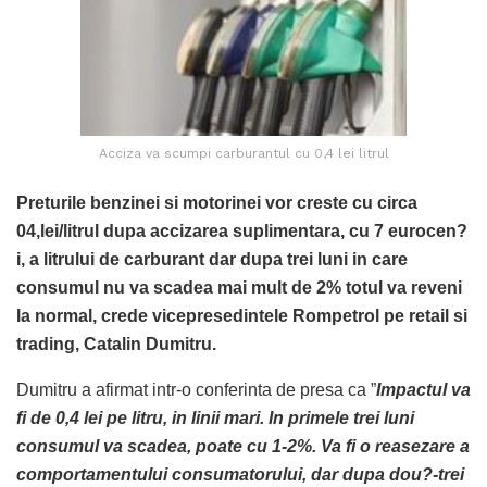
Acciza va scumpi carburantul cu 0,4 lei litrul
Preturile benzinei si motorinei vor creste cu circa
04,lei/litrul dupa accizarea suplimentara, cu 7 eurocen?
i, a litrului de carburant dar dupa trei luni in care
consumul nu va scadea mai mult de 2% totul va reveni
la normal, crede vicepresedintele Rompetrol pe retail si
trading, Catalin Dumitru.
Dumitru a afirmat intr-o conferinta de presa ca ”
Impactul va
fi de 0,4 lei pe litru, in linii mari. In primele trei luni
consumul va scadea, poate cu 1-2%. Va fi o reasezare a
comportamentului consumatorului, dar dupa dou?-trei