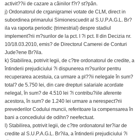
activit??ii de cazare a câinilor f?r? st?pân.
j) Ordonatorul de crganigramei votate de CLM, direct in
subordinea primarului Simionescuedit al S.U.P.A.G.L. Br?
ila va raporta periodic (trimestrial) despre stadiul
implement?rii m?surilor de la pct. I ?i pct. II din Decizia nr.
10/18.03.2010, emis? de Directorul Camerei de Conturi
Jude?ene Br?ila.
k) Stabilirea, potrivit legii, de c?tre ordonatorul de credite, a
întinderii prejudiciului ?i dispunerea m?surilor pentru
recuperarea acestuia, ca urmare a pl??ii nelegale în sum?
total? de 5.750 lei, din care drepturi salariale acordate
nelegal, în sum? de 4.510 lei ?i contribu?iile aferente
acestora, în sum? de 1.240 lei urmare a nerespect?rii
prevederilor Codului muncii, referitoare la compensarea în
bani a concediului de odihn? neefectuat.
l) Stabilirea, potrivit legii, de c?tre ordonatorul ter?iar de
credite al S.U.P.A.G.L. Br?ila, a întinderii prejudiciului ?i