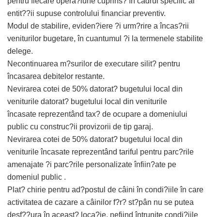
pentru fiecare opera?iune cuprins? în cadrul specific al
entit??ii supuse controlului financiar preventiv.
Modul de stabilire, eviden?iere ?i urm?rire a încas?rii
veniturilor bugetare, în cuantumul ?i la termenele stabilite
delege.
Necontinuarea m?surilor de executare silit? pentru
încasarea debitelor restante.
Nevirarea cotei de 50% datorat? bugetului local din
veniturile datorat? bugetului local din veniturile
încasate reprezentând tax? de ocupare a domeniului
public cu construc?ii provizorii de tip garaj.
Nevirarea cotei de 50% datorat? bugetului local din
veniturile încasate reprezentând tariful pentru parc?rile
amenajate ?i parc?rile personalizate înfiin?ate pe
domeniul public .
Plat? chirie pentru ad?postul de câini în condi?iile în care
activitatea de cazare a câinilor f?r? st?pân nu se putea
desf??ura în aceast? loca?ie, nefiind întrunite condi?iile