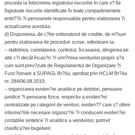
proceda la întocmirea registrului riscurilor în care s? fie
înglobate riscurile identificate în toate compartimentele
entit??ii ?i persoanele responsabile pentru elaborarea ?i
actualizarea acestuia.
d) Dispunerea, de c?tre ordonatorul de credite, de m?suri
pentru elaborarea de proceduri scrise, referitoare la:
– stabilirea, constatarea, controlul, încasarea, stingerea pe
alte c?i decât încas?ri ?i urm?rirea veniturilor proprii a?a
cum sunt prev?zute de Regulamentul de Organizare ?i
Func?ionare a SUPAGL Br?ila, aprobat prin HCLM Br?ila
nr. 284/06.08.2010;
– organizarea eviden?ei analitice pe debitori, persoane
juridice ?i persoane fizice, respectiv a eviden?ei
centralizate pe categorii de venituri, eviden?? care s? ofere
informa?iile necesare organiz?rii ?i conducerii eviden?ei
contabile sintetice ?i analitice a veniturilor, potrivit
clasifica?iei bugetare;