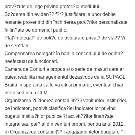
prev?zute de lege privind protec?ia mediului.
Sc?derea din eviden?? f?r? justificare, a unor debite
restante provenind din închirierea parc?rilor personalizate
înfiin?ate pe domeniul public.
Plat? nelegal? de poli?e de asigurare privat? de via?? ?i
de s?n?tate.
Compensarea nelegal? în bani a concediului de odihn?
neefectuat de functionari.
Camera de Conturi a propus si o serie de masuri care ar
putea reabilita managementul dezastruos de la SUPAGL
Braila in speranta ca le va citi si primarul, eventual chiar
intr-o sedinta a CLM:
Organizarea ?i ?inerea contabilit??ii veniturilor institu?iei,
pe indicatori, potrivit clasifica?iei indicatorilor privind
bugetul institu?iilor publice ?i activit??ilor finan?ate
integral sau par?ial din venituri proprii, pentru anul 2012.
b) Organizarea contabilit??ii angajamentelor bugetare ?i