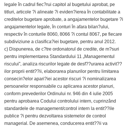
legale în cadrul fiec?rui capitol al bugetului aprobat, pe
titluri, articole ?i alineate ?i eviden?ierea în contabilitate a
creditelor bugetare aprobate, a angajamentelor bugetare ?i
angajamentelor legale, în conturi în afara bilan?ului,
respectiv în conturile 8060, 8066 ?i contul 8067, pe fiecare
subdiviziune a clasifica?iei bugetare, pentru anul 2012.
c) Dispunerea, de c?tre ordonatorul de credite, de m?suri
pentru implementarea Standardului 11 „Managementul
riscului”, analiza riscurilor legate de desf??urarea activit??
ilor proprii entit??ii, elaborarea planurilor pentru limitarea
consecin?elor apari?iei acestor riscuri ?i nominalizarea
persoanelor responsabile cu aplicarea acestor planuri,
conform prevederilor Ordinului nr. 946 din 4 iulie 2005
pentru aprobarea Codului controlului intern, cuprinzând
standardele de management/control intern la entit??ile
publice ?i pentru dezvoltarea sistemelor de control
managerial. De asemenea, conducerea entit??ii va