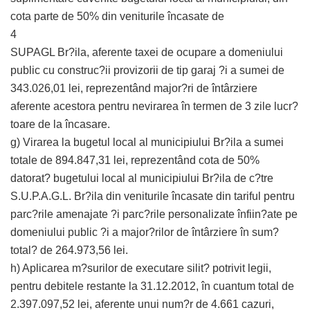
cota parte de 50% din veniturile încasate de
4
SUPAGL Br?ila, aferente taxei de ocupare a domeniului
public cu construc?ii provizorii de tip garaj ?i a sumei de
343.026,01 lei, reprezentând major?ri de întârziere
aferente acestora pentru nevirarea în termen de 3 zile lucr?
toare de la încasare.
g) Virarea la bugetul local al municipiului Br?ila a sumei
totale de 894.847,31 lei, reprezentând cota de 50%
datorat? bugetului local al municipiului Br?ila de c?tre
S.U.P.A.G.L. Br?ila din veniturile încasate din tariful pentru
parc?rile amenajate ?i parc?rile personalizate înfiin?ate pe
domeniului public ?i a major?rilor de întârziere în sum?
total? de 264.973,56 lei.
h) Aplicarea m?surilor de executare silit? potrivit legii,
pentru debitele restante la 31.12.2012, în cuantum total de
2.397.097,52 lei, aferente unui num?r de 4.661 cazuri,