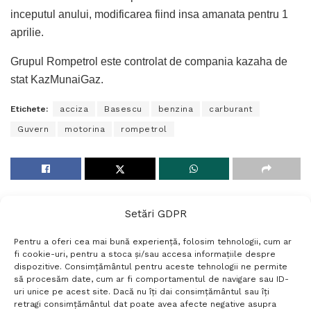
inceputul anului, modificarea fiind insa amanata pentru 1
aprilie.
Grupul Rompetrol este controlat de compania kazaha de
stat KazMunaiGaz.
Etichete:
acciza
Basescu
benzina
carburant
Guvern
motorina
rompetrol
Setări GDPR
Pentru a oferi cea mai bună experiență, folosim tehnologii, cum ar
fi cookie-uri, pentru a stoca și/sau accesa informațiile despre
dispozitive. Consimțământul pentru aceste tehnologii ne permite
să procesăm date, cum ar fi comportamentul de navigare sau ID-
uri unice pe acest site. Dacă nu îți dai consimțământul sau îți
Termeni si conditii
Politică de confidențialitate
retragi consimțământul dat poate avea afecte negative asupra