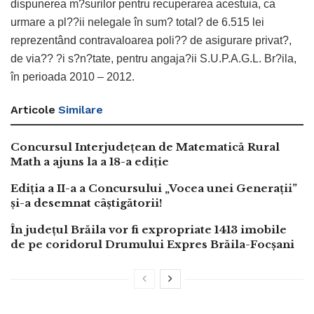
dispunerea m?surilor pentru recuperarea acestuia, ca
urmare a pl??ii nelegale în sum? total? de 6.515 lei
reprezentând contravaloarea poli?? de asigurare privat?,
de via?? ?i s?n?tate, pentru angaja?ii S.U.P.A.G.L. Br?ila,
în perioada 2010 – 2012.
Articole
Similare
Concursul Interjudețean de Matematică Rural
Math a ajuns la a 18-a ediție
Ediția a II-a a Concursului „Vocea unei Generații”
și-a desemnat câștigătorii!
În județul Brăila vor fi expropriate 1413 imobile
de pe coridorul Drumului Expres Brăila-Focșani