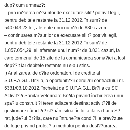
dup? cum urmeaz?:
– prin ini?ierea m?surilor de executare silit? potrivit legii,
pentru debitele restante la 31.12.2012, în sum? de
540.043,23 lei, aferente unui num?r de 830 cazuri;
– continuarea m?surilor de executare silit? potrivit legii,
pentru debitele restante la 31.12.2012, în sum? de
1.857.054,29 lei, aferente unui num?r de 3.831 cazuri, la
care termenul de 15 zile de la comunicarea soma?iei a fost
dep??it iar debitele restante nu s-au stins.
i) Analizarea, de c?tre ordonatorul de credite al
S.U.P.A.G.L. Br?ila, a oportunit??ii derul?rii contractului nr.
6331/03.10.2012, încheiat de S.U.P.A.G.L. Br?ila cu SC
Activit??i Sanitar Veterinare Br?ila privind închirierea unui
spa?iu construit ?i teren adiacent destinat activit??ii de
gestionare câini f?r? st?pân, situat în localitatea Lacu S?
rat, jude?ul Br?ila, care nu întrune?te condi?iile prev?zute
de lege privind protec?ia mediului pentru desf??urarea