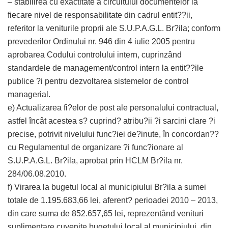
– stabilirea cu exactitate a circuitului documentelor la
fiecare nivel de responsabilitate din cadrul entit??ii,
referitor la veniturile proprii ale S.U.P.A.G.L. Br?ila; conform
prevederilor Ordinului nr. 946 din 4 iulie 2005 pentru
aprobarea Codului controlului intern, cuprinzând
standardele de management/control intern la entit??ile
publice ?i pentru dezvoltarea sistemelor de control
managerial.
e) Actualizarea fi?elor de post ale personalului contractual,
astfel încât acestea s? cuprind? atribu?ii ?i sarcini clare ?i
precise, potrivit nivelului func?iei de?inute, în concordan??
cu Regulamentul de organizare ?i func?ionare al
S.U.P.A.G.L. Br?ila, aprobat prin HCLM Br?ila nr.
284/06.08.2010.
f) Virarea la bugetul local al municipiului Br?ila a sumei
totale de 1.195.683,66 lei, aferent? perioadei 2010 – 2013,
din care suma de 852.657,65 lei, reprezentând venituri
suplimentare cuvenite bugetului local al municipiului, din