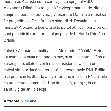
morala ei. Aceasta sună cam aşa: cu sprijinul PSD,
Alexandru Dănăilă a reuşit să fie viceprimar ani de zile; cu
sprijinul liberalilor adevăraţi, Alexandru Dănăila a reuşit să
fie preşedintele PNL Brăila o singură zi. Postulatul la
morală? Alexandru Dănăilă este pe tot atât de liberal pe cât
sunt pesediştii care l-au ţinut pe post de breloc la Primăria
Brăila.
Totuşi, să-i urăm la mulţi ani lui Alexandru Dănăilă! E ziua
lui astăzi. La mulţi ani, prieten mic, şi nu fi supărat! Când o
să creşti, rezultatele vor fi mai consistente. Uite, fă un
calcul simplu: dacă vei reuşi să fii preşedintele PNL Brăila
o zi pe an, în fix 365 de ani vei rămâne în istoria PNL Brăila
ca unul care a domnit fix 1 an de zile. A, atenţie, la calcul
să nu uiţi de anii bisecţi!
Articole
Similare