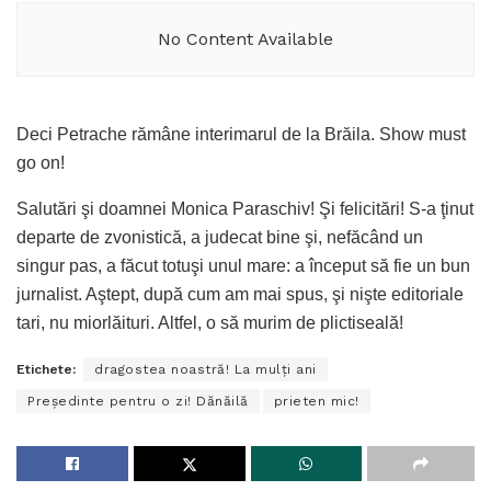
No Content Available
Deci Petrache rămâne interimarul de la Brăila. Show must
go on!
Salutări şi doamnei Monica Paraschiv! Şi felicitări! S-a ţinut
departe de zvonistică, a judecat bine şi, nefăcând un
singur pas, a făcut totuşi unul mare: a început să fie un bun
jurnalist. Aştept, după cum am mai spus, şi nişte editoriale
tari, nu miorlăituri. Altfel, o să murim de plictiseală!
Etichete:
dragostea noastră! La mulţi ani
Preşedinte pentru o zi! Dănăilă
prieten mic!