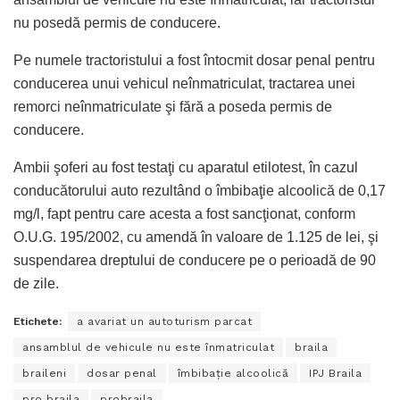
nu posedă permis de conducere.
Pe numele tractoristului a fost întocmit dosar penal pentru
conducerea unui vehicul neînmatriculat, tractarea unei
remorci neînmatriculate şi fără a poseda permis de
conducere.
Ambii şoferi au fost testaţi cu aparatul etilotest, în cazul
conducătorului auto rezultând o îmbibaţie alcoolică de 0,17
mg/l, fapt pentru care acesta a fost sancţionat, conform
O.U.G. 195/2002, cu amendă în valoare de 1.125 de lei, şi
suspendarea dreptului de conducere pe o perioadă de 90
de zile.
Etichete:
a avariat un autoturism parcat
ansamblul de vehicule nu este înmatriculat
braila
braileni
dosar penal
îmbibaţie alcoolică
IPJ Braila
pro braila
probraila