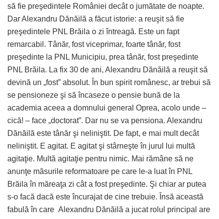
să fie preşedintele României decât o jumătate de noapte.
Dar Alexandru Dănăilă a făcut istorie: a reuşit să fie
preşedintele PNL Brăila o zi întreagă. Este un fapt
remarcabil. Tânăr, fost viceprimar, foarte tânăr, fost
preşedinte la PNL Municipiu, prea tânăr, fost preşedinte
PNL Brăila. La fix 30 de ani, Alexandru Dănăilă a reuşit să
devină un „fost” absolut. În bun spirit românesc, ar trebui să
se pensioneze şi să încaseze o pensie bună de la
academia aceea a domnului general Oprea, acolo unde –
cică! – face „doctorat”. Dar nu se va pensiona. Alexandru
Dănăilă este tânăr şi neliniştit. De fapt, e mai mult decât
neliniştit. E agitat. E agitat şi stârneşte în jurul lui multă
agitaţie. Multă agitaţie pentru nimic. Mai rămâne să ne
anunţe măsurile reformatoare pe care le-a luat în PNL
Brăila în măreaţa zi cât a fost preşedinte. Şi chiar ar putea
s-o facă dacă este încurajat de cine trebuie. Însă această
fabulă în care Alexandru Dănăilă a jucat rolul principal are