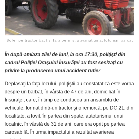
Sofer pe tractor baut si fara permis, a avariat un autoturism parcat
În după-amiaza zilei de luni, la ora 17:30, poliţişti din
cadrul Poliţiei Oraşului Însurăţei au fost sesizaţi cu
privire la producerea unui accident rutier.
Deplasaţi la faţa locului, poliţiştii au constatat că este vorba
despre un bărbat, în vârstă de 47 de ani, domiciliat în
Însurăţei, care, în timp ce conducea un ansamblu de
vehicule, format dintr-un tractor şi o remorcă, pe DC 21, din
localitate, a lovit, în partea din spate, autoturismul unui
localnic, în vârstă de 31 de ani, care era oprit pe partea
carosabilă. În urma impactului a rezultat avarierea