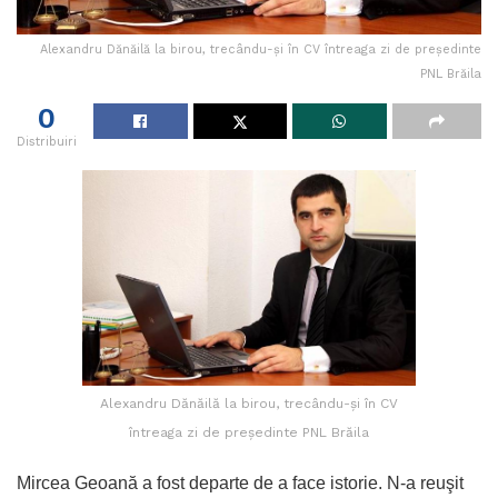
Alexandru Dănăilă la birou, trecându-şi în CV întreaga zi de preşedinte
PNL Brăila
0
Distribuiri
Alexandru Dănăilă la birou, trecându-şi în CV
întreaga zi de preşedinte PNL Brăila
Mircea Geoană a fost departe de a face istorie. N-a reuşit