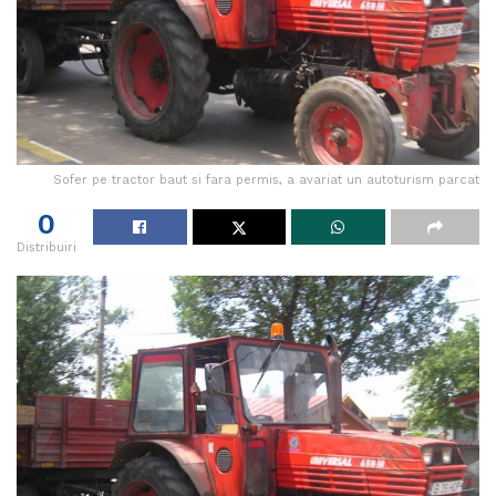
Sofer pe tractor baut si fara permis, a avariat un autoturism parcat
0
Distribuiri