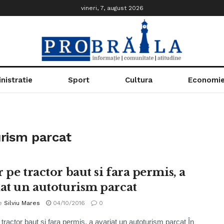
vineri, 7, august 2026
nistratie
Sport
Cultura
Economi
urism parcat
 pe tractor baut si fara permis, a
iat un autoturism parcat
e
Silviu Mares
04/10/2016
0
 tractor baut si fara permis, a avariat un autoturism parcat În