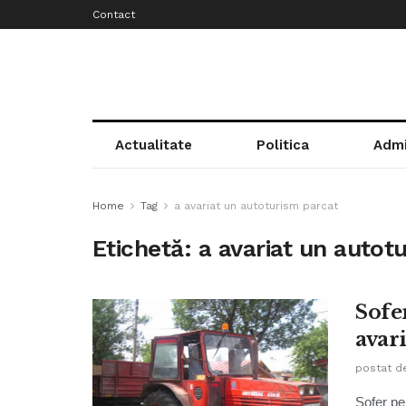
Contact
Actualitate
Politica
Admi
Home
Tag
a avariat un autoturism parcat
Etichetă:
a avariat un autot
Sofer
avar
postat d
Sofer pe