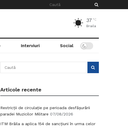
37
°C
Braila
e
Interviuri
Social
Articole recente
Restricții de circulație pe perioada desfășurării
paradei Muzicilor Militare
07/08/2026
ITM Brăila a aplica 154 de sancțiuni în urma celor