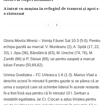
A intrat cu mașina în refugiul de tramvai și apoi s-
a răsturnat
Gloria Movila Miresii – Voința Făurei Sat 10-3 (5-0). Pentru
echipa gazdă au marcat: V. Munteanu (2), A. Spiță (17, 22,
33), I. Jipa (36), Băndărică (63), M. Ureche (74, 76), M.
Zamfir (86) și P. Stoian (89), iar pentru oaspeți a marcat
Iulian Feraru (50,69,82).
Unirea Gradiștea – FC Urleasca 1-6 (1-3). Marius Vlad a
deschis scorul în minutul 6 pentru gazde și se părea că ar
urma o surpriză care să schimbe liderul în aceste restanțe.
N-a fost însă așa pentru că în minutul 10 I. Șerban a
restabilit egalitatea, iar Cr. Ciocan a adus liniștea pentru