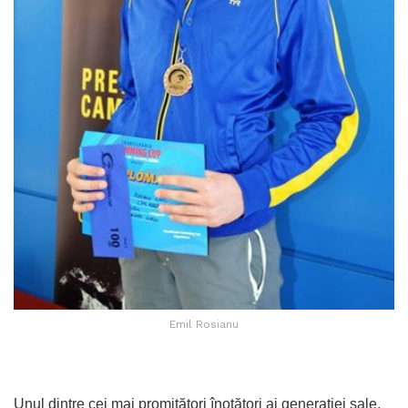
Emil Rosianu
Unul dintre cei mai promițători înotători ai generației sale,