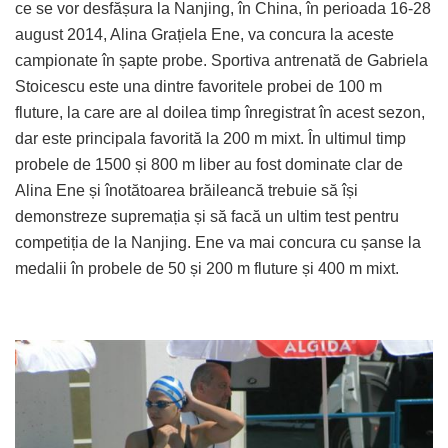
ce se vor desfășura la Nanjing, în China, în perioada 16-28
august 2014, Alina Grațiela Ene, va concura la aceste
campionate în șapte probe. Sportiva antrenată de Gabriela
Stoicescu este una dintre favoritele probei de 100 m
fluture, la care are al doilea timp înregistrat în acest sezon,
dar este principala favorită la 200 m mixt. În ultimul timp
probele de 1500 și 800 m liber au fost dominate clar de
Alina Ene și înotătoarea brăileancă trebuie să își
demonstreze supremația și să facă un ultim test pentru
competiția de la Nanjing. Ene va mai concura cu șanse la
medalii în probele de 50 și 200 m fluture și 400 m mixt.