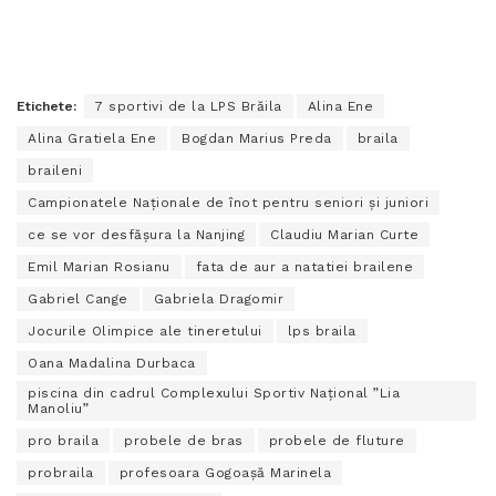
Etichete:
7 sportivi de la LPS Brăila
Alina Ene
Alina Gratiela Ene
Bogdan Marius Preda
braila
braileni
Campionatele Naționale de înot pentru seniori și juniori
ce se vor desfășura la Nanjing
Claudiu Marian Curte
Emil Marian Rosianu
fata de aur a natatiei brailene
Gabriel Cange
Gabriela Dragomir
Jocurile Olimpice ale tineretului
lps braila
Oana Madalina Durbaca
piscina din cadrul Complexului Sportiv Național ”Lia
Manoliu”
pro braila
probele de bras
probele de fluture
probraila
profesoara Gogoaşă Marinela