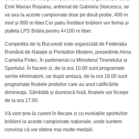
Emil Marian Roșianu, antrenat de Gabriela Stoicescu, se
va axa la aceste campionate doar pe două probe, 400 m
mixt și 800 m liber.Cei patru înotători brăileni vor forma și
ștafeta LPS Brăila pentru 4×100 m liber.
Competiția de la București este organizată de Federația
Română de Natație și Pentatlon Modern, președinte Alina
Camelia Potec, în parteneriat cu Ministerul Tineretului și
Sportului. În fiacere zi, de la ora 10.00 sunt programate
seriile eliminatorii, iar după amiaza, de la ora 18.00 sunt
programate finalele probelor care au avut calificările
dimineața. Sâmbătă și duminică însă, finalele vor începe
de la ora 17.00.
Vă vom ține la curent în fiecare zi cu evoluțiile sportivilor
brăileni la aceste campionate naționale, unde suntem
convinși că vor obține mai multe medalii.