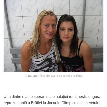
Alina Ene, fata de aur a natatiei brailene
Una dintre marile speranțe ale natației românești, singura
reprezentantă a Brăilei la Jocurile Olimpice ale tineretului,