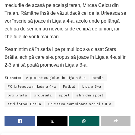
meciurile de acasă pe același teren, Mircea Ceicu din
Traian. Rămâne însă de văzut dacă cei de la Urleasca se
vor înscrie să joace în Liga a 4-a, acolo unde pe lângă
echipa de seniori au nevoie și de echipă de juniori, iar
cheltuielile vor fi mai mari.
Reamintim că în seria I pe primul loc s-a clasat Stars
Brăila, echipă care și-a propus să joace în Liga a 4-a și în
2-3 ani să poată promova în Liga a 3-a.
Etichete:
A plouat cu goluri în Liga a 5-a
braila
FC Urleasca in Liga a 4-a
Fotbal
Liga a 5-a
pro braila
probraila
sport
stiri din sport
stiri fotbal Braila
Urleasca campioana seriei a II-a