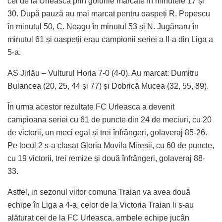
cei de la Urleasca prin golurile marcate în minutele 17 și
30. După pauză au mai marcat pentru oaspeți R. Popescu
în minutul 50, C. Neagu în minutul 53 și N. Jugănaru în
minutul 61 și oaspeții erau campionii seriei a II-a din Liga a
5-a.
AS Jirlău – Vulturul Horia 7-0 (4-0). Au marcat: Dumitru
Bulancea (20, 25, 44 și 77) și Dobrică Mucea (32, 55, 89).
În urma acestor rezultate FC Urleasca a devenit
campioana seriei cu 61 de puncte din 24 de meciuri, cu 20
de victorii, un meci egal și trei înfrângeri, golaveraj 85-26.
Pe locul 2 s-a clasat Gloria Movila Miresii, cu 60 de puncte,
cu 19 victorii, trei remize și două înfrângeri, golaveraj 88-
33.
Astfel, in sezonul viitor comuna Traian va avea două
echipe în Liga a 4-a, celor de la Victoria Traian li s-au
alăturat cei de la FC Urleasca, ambele echipe jucân