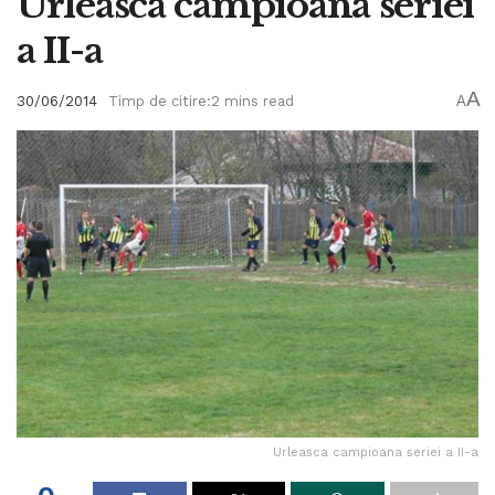
Urleasca campioana seriei
a II-a
A
30/06/2014
Timp de citire:2 mins read
A
Urleasca campioana seriei a II-a