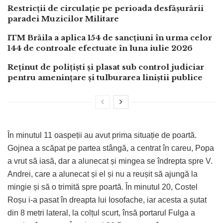
Restricții de circulație pe perioada desfășurării
paradei Muzicilor Militare
ITM Brăila a aplica 154 de sancțiuni în urma celor
144 de controale efectuate în luna iulie 2026
Reținut de polițiști și plasat sub control judiciar
pentru amenințare și tulburarea liniștii publice
În minutul 11 oaspeții au avut prima situație de poartă.
Gojnea a scăpat pe partea stângă, a centrat în careu, Popa
a vrut să iasă, dar a alunecat și mingea se îndrepta spre V.
Andrei, care a alunecat și el și nu a reușit să ajungă la
mingie și să o trimită spre poartă. În minutul 20, Costel
Roșu i-a pasat în dreapta lui Iosofache, iar acesta a șutat
din 8 metri lateral, la colțul scurt, însă portarul Fulga a