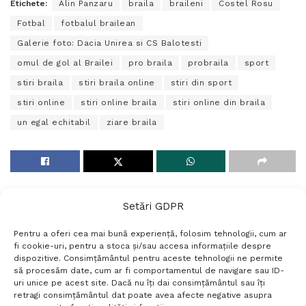
Etichete:
Alin Panzaru
braila
braileni
Costel Rosu
Fotbal
fotbalul brailean
Galerie foto: Dacia Unirea si CS Balotesti
omul de gol al Brailei
pro braila
probraila
sport
stiri braila
stiri braila online
stiri din sport
stiri online
stiri online braila
stiri online din braila
un egal echitabil
ziare braila
Setări GDPR
Pentru a oferi cea mai bună experiență, folosim tehnologii, cum ar
fi cookie-uri, pentru a stoca și/sau accesa informațiile despre
dispozitive. Consimțământul pentru aceste tehnologii ne permite
să procesăm date, cum ar fi comportamentul de navigare sau ID-
uri unice pe acest site. Dacă nu îți dai consimțământul sau îți
Termeni si conditii
Politică de confidențialitate
retragi consimțământul dat poate avea afecte negative asupra
Politica cookies
Setări GDPR
Contact