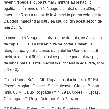
revenit repede și după numai 7 minute au restabilit
egalitatea. În minutul 71, Neagu a centrat de pe stânga în
careu, iar Roșu a reluat de la 4 metri în poarta celor de la
Balotești, marcând al patrulea său gol din acest sezon de
primăvară.
În minutul 75 Neagu a centrat de pe dreapta, însă lovitura
de cap a lui Calu a fost reținută de portar. Brăilenii au
alergat după golul victoriei, dar șutul lui Olenic de la 18
metri, în minutul 90+2, a fost respins de portarul oaspeților
de lângă bară și astfel meciul s-a încheiat la egalitate, scor
1-1 (0-0).
Dacia Unirea Brăila: Alb. Popa – Iosofache (min. 87 Ed.
Oprea), Moglan, Ghiocel, Stănciulescu – Olenic, P. Ioan
(min. 65 M. Calu)- Roşoagă (min. 79 D. Oprea), Puşcaşu,
C. Neagu – C. Roşu. Antrenor: Alin Pânzaru
CS Baloteşti: Fulga – C-tin. Dedu, Flămânzeanu, Marciuc,