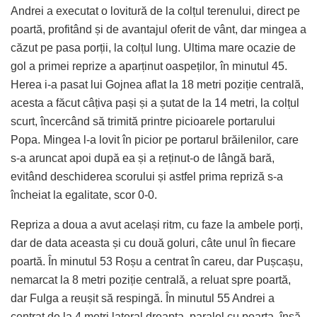
Andrei a executat o lovitură de la colțul terenului, direct pe
poartă, profitând și de avantajul oferit de vânt, dar mingea a
căzut pe pasa porții, la colțul lung. Ultima mare ocazie de
gol a primei reprize a aparținut oaspeților, în minutul 45.
Herea i-a pasat lui Gojnea aflat la 18 metri poziție centrală,
acesta a făcut câțiva pași și a șutat de la 14 metri, la colțul
scurt, încercând să trimită printre picioarele portarului
Popa. Mingea l-a lovit în picior pe portarul brăilenilor, care
s-a aruncat apoi după ea și a reținut-o de lângă bară,
evitând deschiderea scorului și astfel prima repriză s-a
încheiat la egalitate, scor 0-0.
Repriza a doua a avut același ritm, cu faze la ambele porți,
dar de data aceasta și cu două goluri, câte unul în fiecare
poartă. În minutul 53 Roșu a centrat în careu, dar Pușcașu,
nemarcat la 8 metri poziție centrală, a reluat spre poartă,
dar Fulga a reușit să respingă. În minutul 55 Andrei a
centrat de la 4 metri lateral dreapta, paralel cu poarta, însă