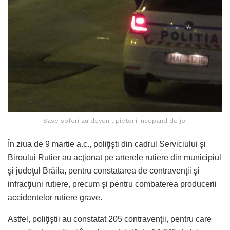
Sase soferi au devenit pietoni incepand de joi
În ziua de 9 martie a.c., poliţişti din cadrul Serviciului şi
Biroului Rutier au acţionat pe arterele rutiere din municipiul
şi judeţul Brăila, pentru constatarea de contravenţii şi
infracţiuni rutiere, precum şi pentru combaterea producerii
accidentelor rutiere grave.
Astfel, poliţiştii au constatat 205 contravenţii, pentru care