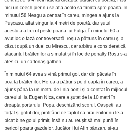
nici un coechipier nu se afla acolo să trimită spre poartă. În
minutul 58 Neagu a centrat în careu, mingea a ajuns la
Pușcașu, aflat singur la 4 metri de poartă, dar șutul
acestuia a trecut peste poarta lui Fulga. În minutul 60 a
avut loc o fază controversată. roșu a pătruns în careu și a
căzut după un duel cu Mirescu, dar arbitru a considerat că
atacantul brăilenilor a simulat și în loc de penalty Roșu s-a
ales cu un cartonaș galben.
În minutul 64 avea s vină primul gol, dar din păcate în
poarta brăilenilor. Herea a pătruns pe dreapta în careu, a
ajuns până la un metru de linia porții și a centrat în mijlocul
careului, la Eugen Nica, care a șutat de la 10 metri în
dreapta portarului Popa, deschizând scorul. Oaspeții au
forțat și golul doi, profitând de faptul că brăilenilor nu le-a
picat bine golul primit, însă nu au reușit să mai pună în
pericol poarta gazdelor. Jucătorii lui Alin pânzaru și-au