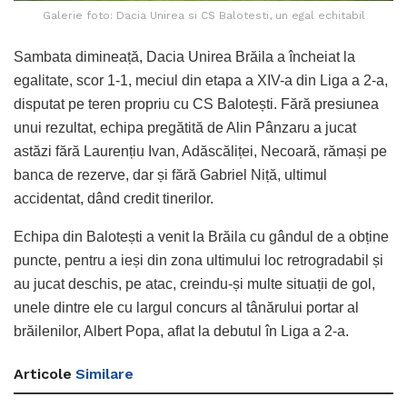
Galerie foto: Dacia Unirea si CS Balotesti, un egal echitabil
Sambata dimineață, Dacia Unirea Brăila a încheiat la
egalitate, scor 1-1, meciul din etapa a XIV-a din Liga a 2-a,
disputat pe teren propriu cu CS Balotești. Fără presiunea
unui rezultat, echipa pregătită de Alin Pânzaru a jucat
astăzi fără Laurențiu Ivan, Adăscăliței, Necoară, rămași pe
banca de rezerve, dar și fără Gabriel Niță, ultimul
accidentat, dând credit tinerilor.
Echipa din Balotești a venit la Brăila cu gândul de a obține
puncte, pentru a ieși din zona ultimului loc retrogradabil și
au jucat deschis, pe atac, creindu-și multe situații de gol,
unele dintre ele cu largul concurs al tânărului portar al
brăilenilor, Albert Popa, aflat la debutul în Liga a 2-a.
Articole
Similare