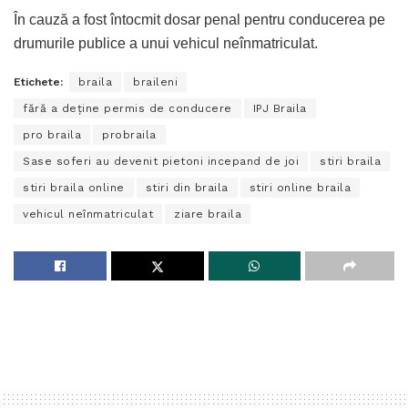
În cauză a fost întocmit dosar penal pentru conducerea pe
drumurile publice a unui vehicul neînmatriculat.
Etichete:
braila
braileni
fără a deţine permis de conducere
IPJ Braila
pro braila
probraila
Sase soferi au devenit pietoni incepand de joi
stiri braila
stiri braila online
stiri din braila
stiri online braila
vehicul neînmatriculat
ziare braila