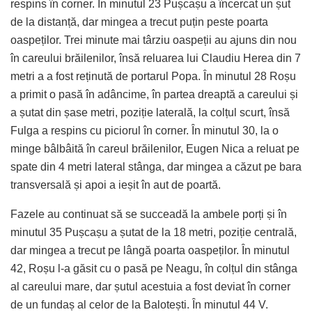
respins în corner. În minutul 23 Pușcașu a încercat un șut
de la distanță, dar mingea a trecut puțin peste poarta
oaspeților. Trei minute mai târziu oaspeții au ajuns din nou
în careului brăilenilor, însă reluarea lui Claudiu Herea din 7
metri a a fost reținută de portarul Popa. În minutul 28 Roșu
a primit o pasă în adâncime, în partea dreaptă a careului și
a șutat din șase metri, poziție laterală, la colțul scurt, însă
Fulga a respins cu piciorul în corner. În minutul 30, la o
minge bâlbâită în careul brăilenilor, Eugen Nica a reluat pe
spate din 4 metri lateral stânga, dar mingea a căzut pe bara
transversală și apoi a ieșit în aut de poartă.
Fazele au continuat să se succeadă la ambele porți și în
minutul 35 Pușcașu a șutat de la 18 metri, poziție centrală,
dar mingea a trecut pe lângă poarta oaspeților. În minutul
42, Roșu l-a găsit cu o pasă pe Neagu, în colțul din stânga
al careului mare, dar șutul acestuia a fost deviat în corner
de un fundaș al celor de la Balotești. În minutul 44 V.