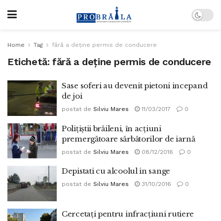
Home
Tag
fără a deţine permis de conducere
Etichetă:
fără a deţine permis de conducere
Sase soferi au devenit pietoni incepand
de joi
postat de
Silviu Mares
11/03/2017
0
Poliţiştii brăileni, în acţiuni
premergătoare sărbătorilor de iarnă
postat de
Silviu Mares
08/12/2016
0
Depistati cu alcoolul in sange
postat de
Silviu Mares
31/10/2016
0
Cercetaţi pentru infracţiuni rutiere