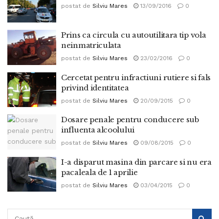
postat de
Silviu Mares
13/09/2016
0
Prins ca circula cu autoutilitara tip vola
neinmatriculata
postat de
Silviu Mares
23/02/2016
0
Cercetat pentru infractiuni rutiere si fals
privind identitatea
postat de
Silviu Mares
20/09/2015
0
Dosare penale pentru conducere sub
influenta alcoolului
postat de
Silviu Mares
09/08/2015
0
I-a disparut masina din parcare si nu era
pacaleala de 1 aprilie
postat de
Silviu Mares
03/04/2015
0