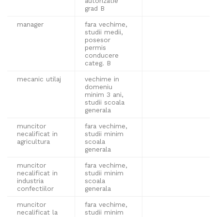
autorizatie
grad B
manager
fara vechime,
studii medii,
posesor
permis
conducere
categ. B
mecanic utilaj
vechime in
domeniu
minim 3 ani,
studii scoala
generala
muncitor
fara vechime,
necalificat in
studii minim
agricultura
scoala
generala
muncitor
fara vechime,
necalificat in
studii minim
industria
scoala
confectiilor
generala
muncitor
fara vechime,
necalificat la
studii minim