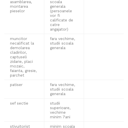
asamblarea,
scoala
montarea
generala
pieselor
(persoanele
vor fi
calificate de
catre
angajator)
muncitor
fara vechime,
necalificat la
studii scoala
demolarea
generala
cladirilor,
captuseli
zidarie, placi
mozaic,
faianta, gresie,
parchet
patiser
fara vechime,
studii scoala
generala
sef sectie
studii
superioare,
vechime
minim 7ani
stivuitorist
minim scoala