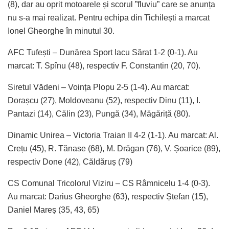
(8), dar au oprit motoarele și scorul ”fluviu” care se anunța
nu s-a mai realizat. Pentru echipa din Tichilești a marcat
Ionel Gheorghe în minutul 30.
AFC Tufești – Dunărea Sport lacu Sărat 1-2 (0-1). Au
marcat: T. Spînu (48), respectiv F. Constantin (20, 70).
Siretul Vădeni – Voința Plopu 2-5 (1-4). Au marcat:
Dorașcu (27), Moldoveanu (52), respectiv Dinu (11), I.
Pantazi (14), Călin (23), Pungă (34), Măgăriță (80).
Dinamic Unirea – Victoria Traian II 4-2 (1-1). Au marcat: Al.
Crețu (45), R. Tănase (68), M. Drăgan (76), V. Șoarice (89),
respectiv Done (42), Căldăruș (79)
CS Comunal Tricolorul Viziru – CS Râmnicelu 1-4 (0-3).
Au marcat: Darius Gheorghe (63), respectiv Ștefan (15),
Daniel Mareș (35, 43, 65)