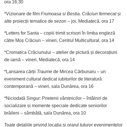
ora 16.30
*Vizionare de film
Frumoasa si Bestia. Crăciun fermecat
și
alte proiecții tematice de sezon – joi, Mediatecă, ora 17
*Letters for Santa – copiii trimit scrisori în limba engleză
către Moș Crăciun – vineri, Centrul Multicultural, ora 14
*Cromatica Crăciunului – atelier de pictură și decorațiuni
de iarnă – vineri, Mediatecă, ora 14
*Lansarea cărții
Traume
de Mircea Cărbunaru – un
eveniment cultural dedicat iubitorilor de literatură
contemporană – vineri, sala Dunărea, ora 16
*Niciodată Singur: Prietenii vârstnicilor – întâlniri de
socializare și momente speciale dedicate seniorilor
brăileni – sâmbătă, sala Dunărea, ora 10
Toate detaliile privind locația și orarul tuturor evenimentelor