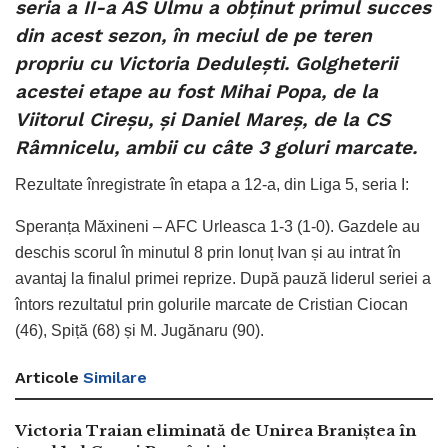
seria a II-a AS Ulmu a obținut primul succes
din acest sezon, în meciul de pe teren
propriu cu Victoria Dedulești. Golgheterii
acestei etape au fost Mihai Popa, de la
Viitorul Cireșu, și Daniel Mareș, de la CS
Râmnicelu, ambii cu câte 3 goluri marcate.
Rezultate înregistrate în etapa a 12-a, din Liga 5, seria I:
Speranța Măxineni – AFC Urleasca 1-3 (1-0). Gazdele au
deschis scorul în minutul 8 prin Ionuț Ivan și au intrat în
avantaj la finalul primei reprize. După pauză liderul seriei a
întors rezultatul prin golurile marcate de Cristian Ciocan
(46), Spiță (68) și M. Jugănaru (90).
Articole
Similare
Victoria Traian eliminată de Unirea Braniștea în