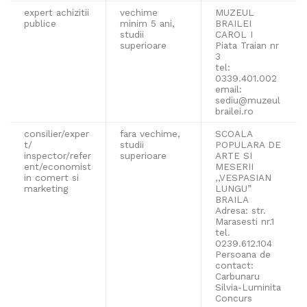
expert achizitii
vechime
MUZEUL
publice
minim 5 ani,
BRAILEI
studii
CAROL I
superioare
Piata Traian nr
3
tel:
0339.401.002
email:
sediu@muzeul
brailei.ro
consilier/exper
fara vechime,
SCOALA
t/
studii
POPULARA DE
inspector/refer
superioare
ARTE SI
ent/economist
MESERII
in comert si
,,VESPASIAN
marketing
LUNGU”
BRAILA
Adresa: str.
Marasesti nr.1
tel.
0239.612.104
Persoana de
contact:
Carbunaru
Silvia-Luminita
Concurs