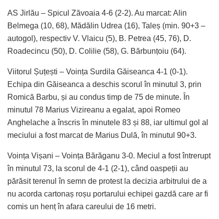
AS Jirlău – Spicul Zăvoaia 4-6 (2-2). Au marcat: Alin
Belmega (10, 68), Mădălin Udrea (16), Taleș (min. 90+3 –
autogol), respectiv V. Vlaicu (5), B. Petrea (45, 76), D.
Roadecincu (50), D. Colilie (58), G. Bărbunțoiu (64).
Viitorul Șuțești – Voința Surdila Găiseanca 4-1 (0-1).
Echipa din Găiseanca a deschis scorul în minutul 3, prin
Romică Barbu, și au condus timp de 75 de minute. În
minutul 78 Marius Vizireanu a egalat, apoi Romeo
Anghelache a înscris în minutele 83 și 88, iar ultimul gol al
meciului a fost marcat de Marius Dulă, în minutul 90+3.
Voința Vișani – Voința Bărăganu 3-0. Meciul a fost întrerupt
în minutul 73, la scorul de 4-1 (2-1), când oaspeții au
părăsit terenul în semn de protest la decizia arbitrului de a
nu acorda cartonaș roșu portarului echipei gazdă care ar fi
comis un henț în afara careului de 16 metri.