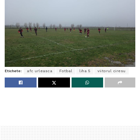
Etichete:
afc urleasca
Fotbal
liha 5
viitorul ciresu