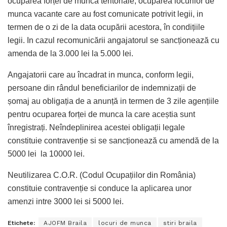
ocuparea forței de munca teritoriale, ocuparea locurilor de
munca vacante care au fost comunicate potrivit legii, in
termen de o zi de la data ocupării acestora, în condițiile
legii. In cazul recomunicării angajatorul se sancționează cu
amenda de la 3.000 lei la 5.000 lei.
Angajatorii care au încadrat in munca, conform legii,
persoane din rândul beneficiarilor de indemnizații de
șomaj au obligația de a anunță in termen de 3 zile agențiile
pentru ocuparea forței de munca la care aceștia sunt
înregistrați. Neîndeplinirea acestei obligații legale
constituie contravenție si se sancționează cu amendă de la
5000 lei la 10000 lei.
Neutilizarea C.O.R. (Codul Ocupațiilor din România)
constituie contravenție si conduce la aplicarea unor
amenzi intre 3000 lei si 5000 lei.
Etichete:
AJOFM Braila
locuri de munca
stiri braila