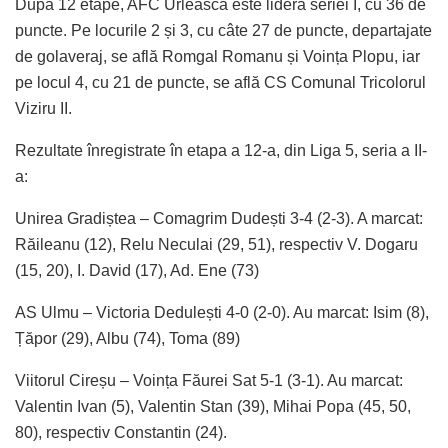
După 12 etape, AFC Urleasca este lidera seriei I, cu 36 de
puncte. Pe locurile 2 și 3, cu câte 27 de puncte, departajate
de golaveraj, se află Romgal Romanu și Voința Plopu, iar
pe locul 4, cu 21 de puncte, se află CS Comunal Tricolorul
Viziru II.
Rezultate înregistrate în etapa a 12-a, din Liga 5, seria a II-
a:
Unirea Gradiștea – Comagrim Dudești 3-4 (2-3). A marcat:
Răileanu (12), Relu Neculai (29, 51), respectiv V. Dogaru
(15, 20), I. David (17), Ad. Ene (73)
AS Ulmu – Victoria Dedulești 4-0 (2-0). Au marcat: Isim (8),
Țăpor (29), Albu (74), Toma (89)
Viitorul Cireșu – Voința Făurei Sat 5-1 (3-1). Au marcat:
Valentin Ivan (5), Valentin Stan (39), Mihai Popa (45, 50,
80), respectiv Constantin (24).