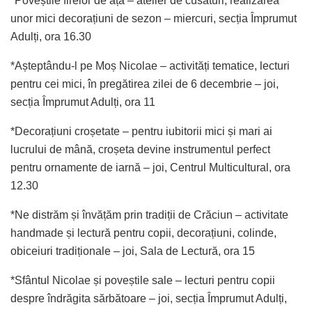
*Poveștile firelor de ață – atelier de cusături, realizarea
unor mici decorațiuni de sezon – miercuri, secția Împrumut
Adulți, ora 16.30
*Așteptându-l pe Moș Nicolae – activități tematice, lecturi
pentru cei mici, în pregătirea zilei de 6 decembrie – joi,
secția Împrumut Adulți, ora 11
*Decorațiuni croșetate – pentru iubitorii mici și mari ai
lucrului de mână, croșeta devine instrumentul perfect
pentru ornamente de iarnă – joi, Centrul Multicultural, ora
12.30
*Ne distrăm și învățăm prin tradiții de Crăciun – activitate
handmade și lectură pentru copii, decorațiuni, colinde,
obiceiuri tradiționale – joi, Sala de Lectură, ora 15
*Sfântul Nicolae și poveștile sale – lecturi pentru copii
despre îndrăgita sărbătoare – joi, secția Împrumut Adulți,