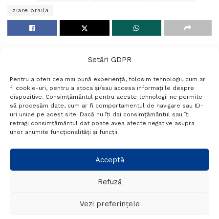
ziare braila
Setări GDPR
Pentru a oferi cea mai bună experiență, folosim tehnologii, cum ar
fi cookie-uri, pentru a stoca și/sau accesa informațiile despre
dispozitive. Consimțământul pentru aceste tehnologii ne permite
să procesăm date, cum ar fi comportamentul de navigare sau ID-
uri unice pe acest site. Dacă nu îți dai consimțământul sau îți
Termeni si conditii
Politică de confidențialitate
retragi consimțământul dat poate avea afecte negative asupra
Politica cookies
Setări GDPR
Contact
unor anumite funcționalități și funcții.
Telefon:
+40 788 760 194
Acceptă
Refuză
© Probr.ro 2022. Created by
I
MCreative.ro
.
Vezi preferințele