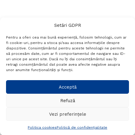
Setări GDPR
Pentru a oferi cea mai bună experiență, folosim tehnologii, cum ar
fi cookie-uri, pentru a stoca și/sau accesa informațiile despre
dispozitive. Consimțământul pentru aceste tehnologii ne permite
să procesăm date, cum ar fi comportamentul de navigare sau ID-
uri unice pe acest site. Dacă nu îți dai consimțământul sau îți
Termeni si conditii
Politică de confidențialitate
retragi consimțământul dat poate avea afecte negative asupra
Politica cookies
Setări GDPR
Contact
unor anumite funcționalități și funcții.
Telefon:
+40 788 760 194
Acceptă
Refuză
© Probr.ro 2022. Created by
I
MCreative.ro
.
Vezi preferințele
Politica cookies
Politică de confidențialitate