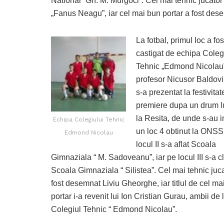
National “Gh. M. Murgoci”. Cel mai tehnic jucat
„Fanus Neagu”, iar cel mai bun portar a fost des
La fotbal, primul loc a fos
castigat de echipa Coleg
Tehnic „Edmond Nicolau
profesor Nicusor Baldovi
s-a prezentat la festivita
premiere dupa un drum 
la Resita, de unde s-au i
Echipa Colegiului Tehnic
un loc 4 obtinut la ONSS
Edmond Nicolau
locul II s-a aflat Scoala
Gimnaziala “ M. Sadoveanu”, iar pe locul III s-a c
Scoala Gimnaziala “ Silistea”. Cel mai tehnic juc
fost desemnat Liviu Gheorghe, iar titlul de cel ma
portar i-a revenit lui Ion Cristian Gurau, ambii de 
Colegiul Tehnic “ Edmond Nicolau”.