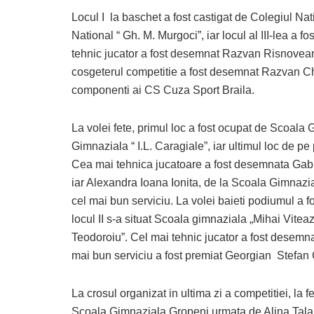
Locul I la baschet a fost castigat de Colegiul Nat
National “ Gh. M. Murgoci”, iar locul al III-lea a 
tehnic jucator a fost desemnat Razvan Risnoveanu
cosgeterul competitie a fost desemnat Razvan Ch
componenti ai CS Cuza Sport Braila.
La volei fete, primul loc a fost ocupat de Scoala 
Gimnaziala “ I.L. Caragiale”, iar ultimul loc de 
Cea mai tehnica jucatoare a fost desemnata Gab
iar Alexandra Ioana Ionita, de la Scoala Gimnazial
cel mai bun serviciu. La volei baieti podiumul a fo
locul II s-a situat Scoala gimnaziala „Mihai Viteazu
Teodoroiu”. Cel mai tehnic jucator a fost desemnat 
mai bun serviciu a fost premiat Georgian Stefan C
La crosul organizat in ultima zi a competitiei, la 
Scoala Gimnaziala Gropeni urmata de Alina Talaz 