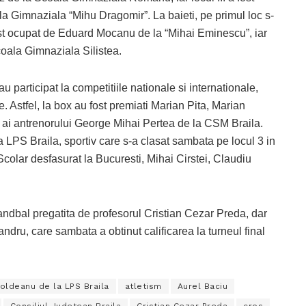
 Gimnaziala “Mihu Dragomir”. La baieti, pe primul loc s-
 fost ocupat de Eduard Mocanu de la “Mihai Eminescu”, iar
coala Gimnaziala Silistea.
e au participat la competitiile nationale si internationale,
le. Astfel, la box au fost premiati Marian Pita, Marian
i ai antrenorului George Mihai Pertea de la CSM Braila.
a LPS Braila, sportiv care s-a clasat sambata pe locul 3 in
colar desfasurat la Bucuresti, Mihai Cirstei, Claudiu
ndbal pregatita de profesorul Cristian Cezar Preda, dar
andru, care sambata a obtinut calificarea la turneul final
oldeanu de la LPS Braila
atletism
Aurel Baciu