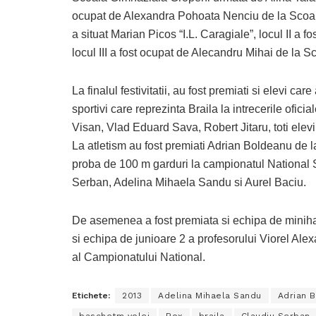
ocupat de Alexandra Pohoata Nenciu de la Scoala
a situat Marian Picos “I.L. Caragiale”, locul II a
locul III a fost ocupat de Alecandru Mihai de la S
La finalul festivitatii, au fost premiati si elevi car
sportivi care reprezinta Braila la intrecerile oficia
Visan, Vlad Eduard Sava, Robert Jitaru, toti elev
La atletism au fost premiati Adrian Boldeanu de l
proba de 100 m garduri la campionatul National S
Serban, Adelina Mihaela Sandu si Aurel Baciu.
De asemenea a fost premiata si echipa de miniha
si echipa de junioare 2 a profesorului Viorel Alex
al Campionatului National.
Etichete:
2013
Adelina Mihaela Sandu
Adrian B