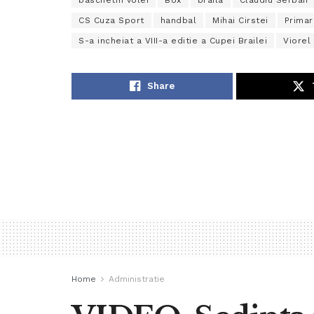
baschetm volei
Box
braila
Claudiu Serban
CS Cuza Sport
handbal
Mihai Cirstei
Primar
S-a incheiat a VIII-a editie a Cupei Brailei
Viorel
Share
Home
Administratie