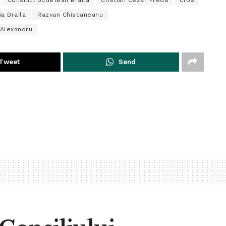
Consiliul Judetean Braila
Cristian Cezar Preda
cros
ia Braila
Razvan Chiscaneanu
 Alexandru
Tweet
Send