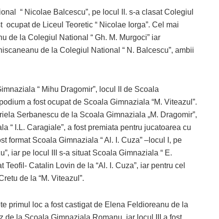
ional “ Nicolae Balcescu”, pe locul II. s-a clasat Colegiul
fost ocupat de Liceul Teoretic “ Nicolae Iorga”. Cel mai
 de la Colegiul National “ Gh. M. Murgoci” iar
iscaneanu de la Colegiul National “ N. Balcescu”, ambii
Gimnaziala “ Mihu Dragomir”, locul II de Scoala
pe podium a fost ocupat de Scoala Gimnaziala “M. Viteazul”.
riela Serbanescu de la Scoala Gimnaziala „M. Dragomir”,
a “ I.L. Caragiale”, a fost premiata pentru jucatoarea cu
st format Scoala Gimnaziala “ Al. I. Cuza” –locul I, pe
”, iar pe locul III s-a situat Scoala Gimnaziala “ E.
Teofil- Catalin Lovin de la “Al. I. Cuza”, iar pentru cel
retu de la “M. Viteazul”.
fete primul loc a fost castigat de Elena Feldioreanu de la
de la Scoala Gimnaziala Romanu, iar locul III a fost