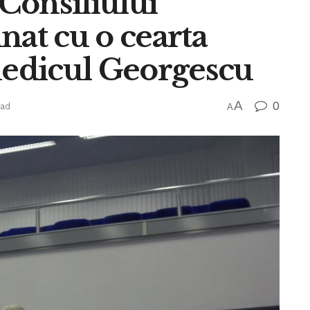
Consiliului
nat cu o cearta
medicul Georgescu
A
0
ead
A