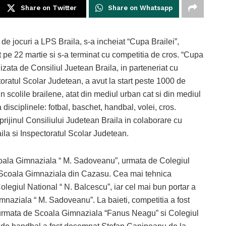
Share on Twitter
Share on Whatsapp
 de jocuri a LPS Braila, s-a incheiat “Cupa Brailei”,
 pe 22 martie si s-a terminat cu competitia de cros. “Cupa
nizata de Consiliul Juetean Braila, in parteneriat cu
toratul Scolar Judetean, a avut la start peste 1000 de
in scolile brailene, atat din mediul urban cat si din mediul
a disciplinele: fotbal, baschet, handbal, volei, cros.
prijinul Consiliului Judetean Braila in colaborare cu
ila si Inspectoratul Scolar Judetean.
Scoala Gimnaziala “ M. Sadoveanu”, urmata de Colegiul
sat Scoala Gimnaziala din Cazasu. Cea mai tehnica
legiul National “ N. Balcescu”, iar cel mai bun portar a
naziala “ M. Sadoveanu”. La baieti, competitia a fost
urmata de Scoala Gimnaziala “Fanus Neagu” si Colegiul