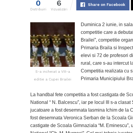
0
6
Share on Facebook
Distribuiri
Vizualizări
Duminica 2 iunie, in sala
competitie care a debutat
Brailei”, competitie orga
Primaria Braila si Inspec
elevi si 72 de profesori d
rural, care s-au intercut l
Competitia realizata cu s
S-a incheiat a VIII-a
Primaria Municipiului Bra
editie a Cupei Brailei
La handbal fete competitia a fost castigata de 
National “ N. Balcescu”, iar pe locul III s-a cla
jucatoare a fost desemnata Iasmina Ichim de la Co
fost desemnata Veronica Serban de la Scoala Gim
castigate de Scoala Gimnaziala “M. Eminescu”, 