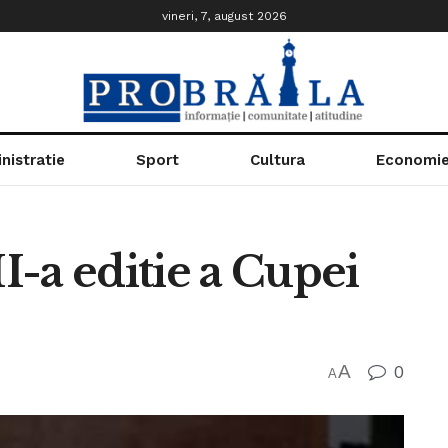
vineri, 7, august 2026
nistratie
Sport
Cultura
Economi
II-a editie a Cupei
A
0
A