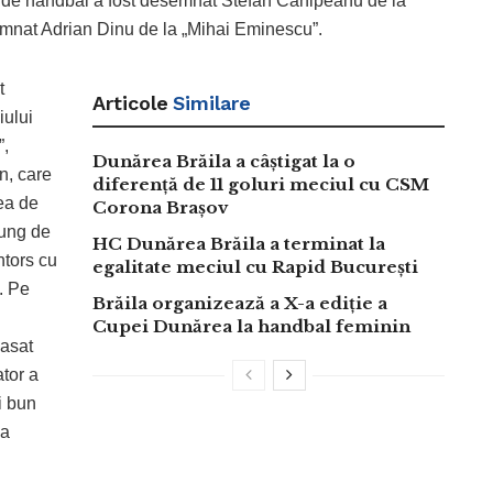
or de handbal a fost desemnat Stefan Canipeanu de la
emnat Adrian Dinu de la „Mihai Eminescu”.
t
Articole
Similare
iului
”,
Dunărea Brăila a câștigat la o
n, care
diferență de 11 goluri meciul cu CSM
tea de
Corona Brașov
lung de
HC Dunărea Brăila a terminat la
ntors cu
egalitate meciul cu Rapid București
. Pe
Brăila organizează a X-a ediție a
Cupei Dunărea la handbal feminin
lasat
ator a
i bun
la