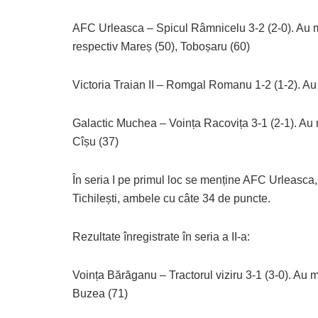
AFC Urleasca – Spicul Râmnicelu 3-2 (2-0). Au ma
respectiv Mareș (50), Toboșaru (60)
Victoria Traian II – Romgal Romanu 1-2 (1-2). Au
Galactic Muchea – Voința Racovița 3-1 (2-1). Au m
Cîșu (37)
În seria I pe primul loc se menține AFC Urleas
Tichilești, ambele cu câte 34 de puncte.
Rezultate înregistrate în seria a II-a:
Voința Bărăganu – Tractorul viziru 3-1 (3-0). Au m
Buzea (71)