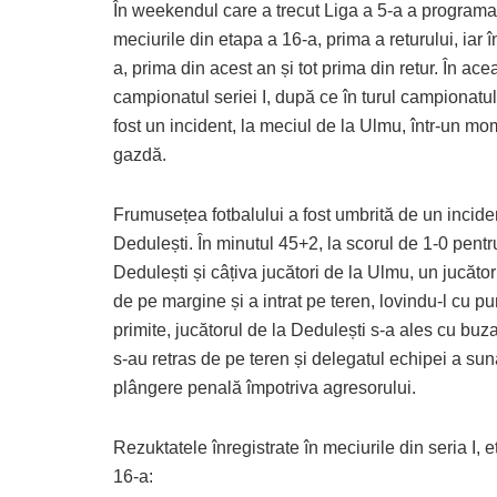
În weekendul care a trecut Liga a 5-a a programat 
meciurile din etapa a 16-a, prima a returului, iar 
a, prima din acest an și tot prima din retur. În ac
campionatul seriei I, după ce în turul campionatului
fost un incident, la meciul de la Ulmu, într-un m
gazdă.
Frumusețea fotbalului a fost umbrită de un incident
Dedulești. În minutul 45+2, la scorul de 1-0 pentr
Dedulești și câțiva jucători de la Ulmu, un jucăto
de pe margine și a intrat pe teren, lovindu-l cu pu
primite, jucătorul de la Dedulești s-a ales cu buz
s-au retras de pe teren și delegatul echipei a sun
plângere penală împotriva agresorului.
Rezuktatele înregistrate în meciurile din seria I, 
16-a: