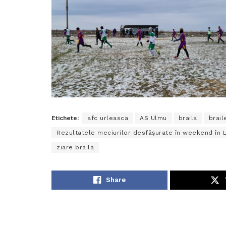
Etichete:
afc urleasca
AS Ulmu
braila
brail
Rezultatele meciurilor desfășurate în weekend în L
ziare braila
Share