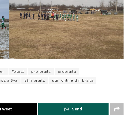
eni
Fotbal
pro braila
probraila
iga a 5-a
stiri braila
stiri online din braila
Tweet
Send