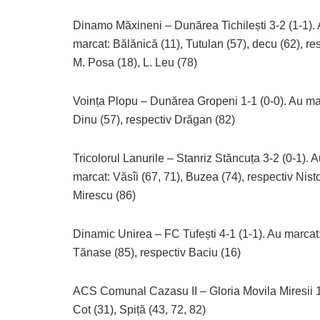
Dinamo Măxineni – Dunărea Tichilești 3-2 (1-1).
marcat: Bălănică (11), Tutulan (57), decu (62), re
M. Posa (18), L. Leu (78)
Voința Plopu – Dunărea Gropeni 1-1 (0-0). Au ma
Dinu (57), respectiv Drăgan (82)
Tricolorul Lanurile – Stanriz Stăncuța 3-2 (0-1). 
marcat: Văsîi (67, 71), Buzea (74), respectiv Nisto
Mirescu (86)
Dinamic Unirea – FC Tufești 4-1 (1-1). Au marcat
Tănase (85), respectiv Baciu (16)
ACS Comunal Cazasu II – Gloria Movila Miresii 1-
Cot (31), Spiță (43, 72, 82)