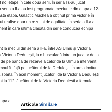
noi etape în cele două serii. În seria I s-au jucat
în seria a II-a au fost programate meciurile din etapa a 12-
eastă etapă, Galactic Muchea a obținut prima victorie în
 reulise doar un rezultat de egalitate. În seria a II-a a
oment în care ultima clasată din serie conducea echipa
 la meciul din seria a II-a, între AS Ulmu și Victoria
u Victoria Dedulești, la o busculadă între un jucator de la
r de pe banca de rezerve a celor de la Ulmu a intervenit
mnul în față pe jucătorul de la Dedulești. În urma loviturii
a spartă. În acel moment jucătorii de la Victoria Dedulești
at la 112. Jucătorul de la Victoria Dedulești a formulat
etapa a
Articole
Similare