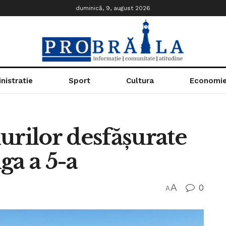
duminică, 9, august 2026
nistratie
Sport
Cultura
Economi
urilor desfășurate
ga a 5-a
A
0
A