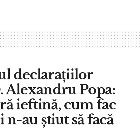
l declarațiilor
D. Alexandru Popa:
ră ieftină, cum fac
 n-au știut să facă