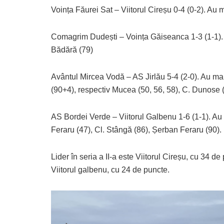
Voința Făurei Sat – Viitorul Cireșu 0-4 (0-2). Au
Comagrim Dudești – Voința Găiseanca 1-3 (1-1). 
Bădără (79)
Avântul Mircea Vodă – AS Jirlău 5-4 (2-0). Au mar
(90+4), respectiv Mucea (50, 56, 58), C. Dunose 
AS Bordei Verde – Viitorul Galbenu 1-6 (1-1). Au 
Feraru (47), Cl. Stângă (86), Șerban Feraru (90).
Lider în seria a II-a este Viitorul Cireșu, cu 34 
Viitorul galbenu, cu 24 de puncte.