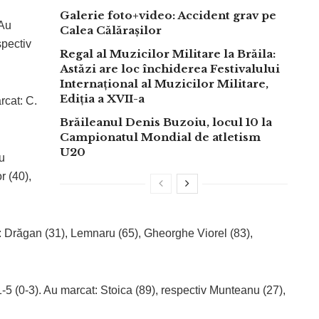
Galerie foto+video: Accident grav pe
 Au
Calea Călărașilor
spectiv
Regal al Muzicilor Militare la Brăila:
Astăzi are loc închiderea Festivalului
Internațional al Muzicilor Militare,
Ediția a XVII-a
rcat: C.
Brăileanul Denis Buzoiu, locul 10 la
Campionatul Mondial de atletism
U20
Au
r (40),
: Drăgan (31), Lemnaru (65), Gheorghe Viorel (83),
5 (0-3). Au marcat: Stoica (89), respectiv Munteanu (27),