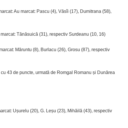
rcat: Au marcat: Pascu (4), Văsîi (17), Dumitrana (58),
 marcat: Tănăsuică (31), respectiv Surdeanu (10, 16)
arcat: Măruntu (8), Burlacu (26), Grosu (87), respectiv
ca, cu 43 de puncte, urmată de Romgal Romanu și Dunărea
arcat: Ușurelu (20), G. Leșu (23), Mihăilă (43), respectiv