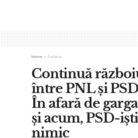
Home
Politica
Continuă războiu
între PNL și PS
În afară de garga
și acum, PSD-iștii
nimic