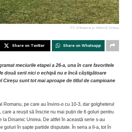
FC Urleasca și Viitorul Cireșu
Share on Twitter
Share on Whatsapp
ramat meciurile etapei a 26-a, una în care favoritele
ele două serii nici o echipă nu e încă câștigătoare
ul Cireșu sunt tot mai aproape de titlul de campioane
al Romanu, pe care au învins-o cu 10-3, dar golgheterul
 care a reușit să înscrie nu mai puțin de 6 goluri pentru
de la Dinamic Unirea. De altfel în această serie s-au
 goluri în șapte partide disputate. În seria a II-a, tot în