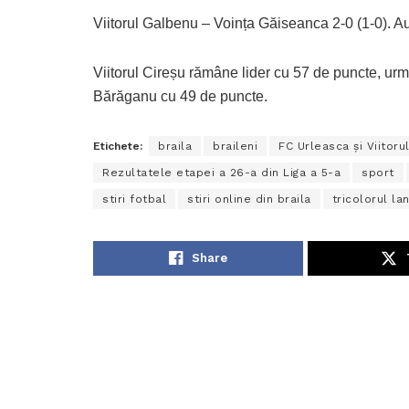
Viitorul Galbenu – Voința Găiseanca 2-0 (1-0). A
Viitorul Cireșu rămâne lider cu 57 de puncte, urm
Bărăganu cu 49 de puncte.
Etichete:
braila
braileni
FC Urleasca și Viitoru
Rezultatele etapei a 26-a din Liga a 5-a
sport
stiri fotbal
stiri online din braila
tricolorul lan
Share