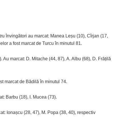
ru învingători au marcat: Manea Leșu (10), Cîrjan (17,
elor a fost marcat de Turcu în minutul 81.
 Au marcat: D. Mitache (44, 87), A. Albu (68), D. Frățilă
st marcat de Bădilă în minutul 74.
t: Barbu (18), I. Mucea (73).
cat: Ionașcu (28, 47), M. Popa (38, 40), respectiv