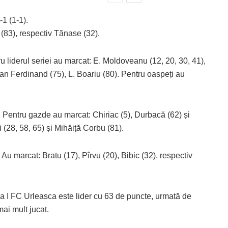
1 (1-1).
 (83), respectiv Tănase (32).
liderul seriei au marcat: E. Moldoveanu (12, 20, 30, 41),
lian Ferdinand (75), L. Boariu (80). Pentru oaspeți au
. Pentru gazde au marcat: Chiriac (5), Durbacă (62) și
 (28, 58, 65) și Mihăiță Corbu (81).
Au marcat: Bratu (17), Pîrvu (20), Bibic (32), respectiv
ria I FC Urleasca este lider cu 63 de puncte, urmată de
ai mult jucat.