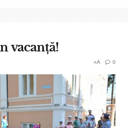
în vacanţă!
A
0
A