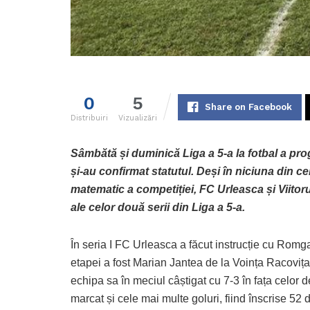
0
5
Share on Facebook
Distribuiri
Vizualizări
Sâmbătă și duminică Liga a 5-a la fotbal a prog
și-au confirmat statutul. Deși în niciuna din c
matematic a competiției, FC Urleasca și Viitor
ale celor două serii din Liga a 5-a.
În seria I FC Urleasca a făcut instrucție cu Romg
etapei a fost Marian Jantea de la Voința Racovița,
echipa sa în meciul câștigat cu 7-3 în fața celor 
marcat și cele mai multe goluri, fiind înscrise 52 de