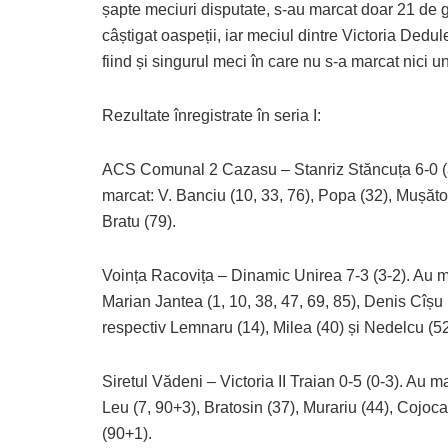
șapte meciuri disputate, s-au marcat doar 21 de go
câștigat oaspeții, iar meciul dintre Victoria Dedul
fiind și singurul meci în care nu s-a marcat nici un
Rezultate înregistrate în seria I:
ACS Comunal 2 Cazasu – Stanriz Stăncuța 6-0 (
marcat: V. Banciu (10, 33, 76), Popa (32), Mușăto
Bratu (79).
Voința Racovița – Dinamic Unirea 7-3 (3-2). Au m
Marian Jantea (1, 10, 38, 47, 69, 85), Denis Cîșu 
respectiv Lemnaru (14), Milea (40) și Nedelcu (52
Siretul Vădeni – Victoria II Traian 0-5 (0-3). Au m
Leu (7, 90+3), Bratosin (37), Murariu (44), Cojoc
(90+1).