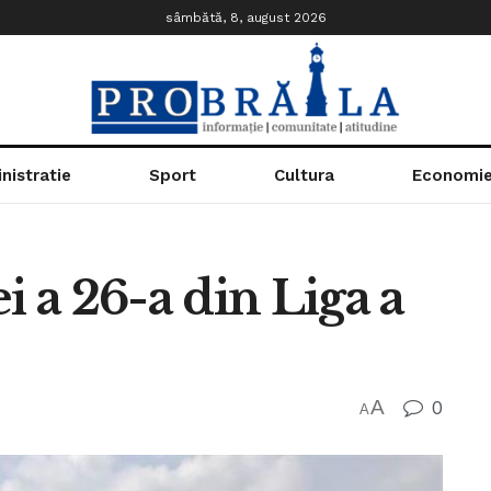
sâmbătă, 8, august 2026
nistratie
Sport
Cultura
Economi
i a 26-a din Liga a
A
0
A