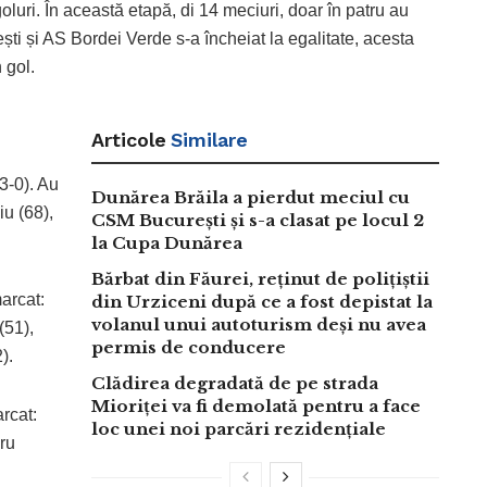
luri. În această etapă, di 14 meciuri, doar în patru au
ești și AS Bordei Verde s-a încheiat la egalitate, acesta
 gol.
Articole
Similare
3-0). Au
Dunărea Brăila a pierdut meciul cu
iu (68),
CSM București și s-a clasat pe locul 2
la Cupa Dunărea
Bărbat din Făurei, reținut de polițiștii
arcat:
din Urziceni după ce a fost depistat la
volanul unui autoturism deși nu avea
(51),
permis de conducere
).
Clădirea degradată de pe strada
Mioriței va fi demolată pentru a face
arcat:
loc unei noi parcări rezidențiale
aru