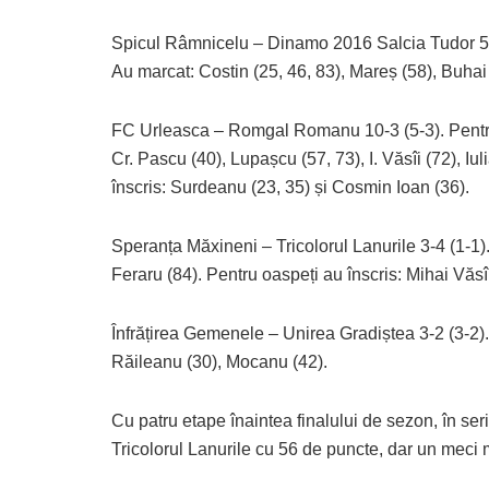
Spicul Râmnicelu – Dinamo 2016 Salcia Tudor 5-
Au marcat: Costin (25, 46, 83), Mareș (58), Buhai
FC Urleasca – Romgal Romanu 10-3 (5-3). Pentru 
Cr. Pascu (40), Lupașcu (57, 73), I. Văsîi (72), Iu
înscris: Surdeanu (23, 35) și Cosmin Ioan (36).
Speranța Măxineni – Tricolorul Lanurile 3-4 (1-1)
Feraru (84). Pentru oaspeți au înscris: Mihai Văsîi
Înfrățirea Gemenele – Unirea Gradiștea 3-2 (3-2). 
Răileanu (30), Mocanu (42).
Cu patru etape înaintea finalului de sezon, în se
Tricolorul Lanurile cu 56 de puncte, dar un meci m