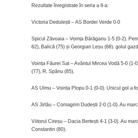
Rezultate înregistrate în seria a II-a:
Victoria Dedulești – AS Bordei Verde 0-0
Spicul Zăvoaia – Voința Bărăganu 1-5 (0-2). Pent
62), Balică (75) și Georgian Leșu (88). golul gazd
Voința Făurei Sat – Avântul Mircea Vodă 5-0 (1-0).
(77), R. Spânu (85).
AS Ulmu – Voința Plopu 0-1 (0-0). Unicul gol a fo
AS Jirlău – Comagrim Dudești 2-0 (1-0). Au marca
Viitorul Cireșu – Dacia Bertești 4-1 (3-0). Au mar
Constantin (80).