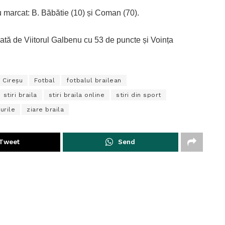
u marcat: B. Băbătie (10) și Coman (70).
ată de Viitorul Galbenu cu 53 de puncte și Voința
l Cireșu
Fotbal
fotbalul brailean
stiri braila
stiri braila online
stiri din sport
urile
ziare braila
Tweet
Send