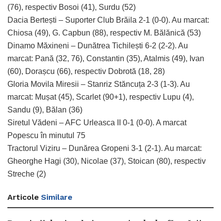
(76), respectiv Bosoi (41), Surdu (52)
Dacia Bertești – Suporter Club Brăila 2-1 (0-0). Au marcat:
Chiosa (49), G. Capbun (88), respectiv M. Bălănică (53)
Dinamo Măxineni – Dunătrea Tichilești 6-2 (2-2). Au
marcat: Pană (32, 76), Constantin (35), Atalmis (49), Ivan
(60), Dorașcu (66), respectiv Dobrotă (18, 28)
Gloria Movila Miresii – Stanriz Stăncuța 2-3 (1-3). Au
marcat: Mușat (45), Scarlet (90+1), respectiv Lupu (4),
Sandu (9), Bălan (36)
Siretul Vădeni – AFC Urleasca II 0-1 (0-0). A marcat
Popescu în minutul 75
Tractorul Viziru – Dunărea Gropeni 3-1 (2-1). Au marcat:
Gheorghe Hagi (30), Nicolae (37), Stoican (80), respectiv
Streche (2)
Articole
Similare