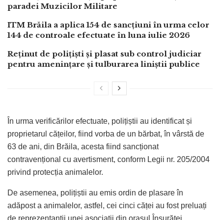
paradei Muzicilor Militare
ITM Brăila a aplica 154 de sancțiuni în urma celor
144 de controale efectuate în luna iulie 2026
Reținut de polițiști și plasat sub control judiciar
pentru amenințare și tulburarea liniștii publice
În urma verificărilor efectuate, polițiștii au identificat și
proprietarul cățeilor, fiind vorba de un bărbat, în vârstă de
63 de ani, din Brăila, acesta fiind sancționat
contravențional cu avertisment, conform Legii nr. 205/2004
privind protecția animalelor.
De asemenea, polițiștii au emis ordin de plasare în
adăpost a animalelor, astfel, cei cinci căței au fost preluați
de reprezentanții unei asociații din orașul Însurăței.