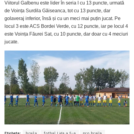
Viitorul Galbenu este lider în seria I cu 13 puncte, urmată
de Voința Surdila Găiseanca, tot cu 13 puncte, dar
golaveraj inferior, însă și cu un meci mai puțin jucat. Pe
locul 3 este ACS Bordei Verde, cu 12 puncte, iar pe locul 4
este Voința Făurei Sat, cu 10 puncte, dar doar cu 4 meciuri
jucate.
Etichete:
braila
fotbal Liga a 5-a
pro braila