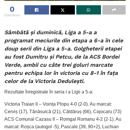
0
Distribuiri
Sâmbătă și duminică, Liga a 5-a a
programat meciurile din etapa a 6-a în cele
doup serii din Liga a 5-a. Golgheterii etapei
au fost Dumitru și Petcu, de la ACS Bordei
Verde, ambii cu câte trei goluri marcate
pentru echipa lor în victoria cu 8-1 în fața
celor de la Victoria Dedulești.
Rezultate înregistrate în seria I a Ligii a 5-a:
Victoria Traian II – Voința Plopu 4-0 (2-0). Au marcat:
Cerviș (17), Tănăsuică (21), Căldăruș (66), Cojocaru (73)
ACS Comunal Cazasu II – Romgal Romanu 4-2 (2-1). Au
marcat: Roșca (autogol -5), Pascale (39, 90+2), Luchian