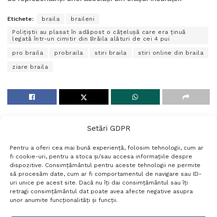
Etichete:
braila
braileni
Polițiștii au plasat în adăpost o cățelușă care era ținuă
legată într-un cimitir din Brăila alături de cei 4 pui
pro braila
probraila
stiri braila
stiri online din braila
ziare braila
Setări GDPR
Pentru a oferi cea mai bună experiență, folosim tehnologii, cum ar
fi cookie-uri, pentru a stoca și/sau accesa informațiile despre
dispozitive. Consimțământul pentru aceste tehnologii ne permite
să procesăm date, cum ar fi comportamentul de navigare sau ID-
uri unice pe acest site. Dacă nu îți dai consimțământul sau îți
Termeni si conditii
Politică de confidențialitate
retragi consimțământul dat poate avea afecte negative asupra
Politica cookies
Setări GDPR
Contact
unor anumite funcționalități și funcții.