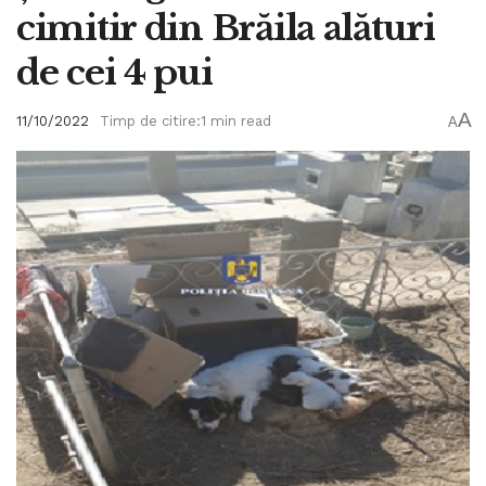
cimitir din Brăila alături
de cei 4 pui
A
11/10/2022
Timp de citire:1 min read
A