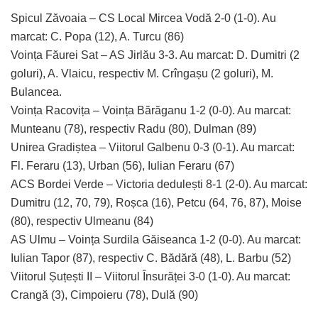
Spicul Zăvoaia – CS Local Mircea Vodă 2-0 (1-0). Au
marcat: C. Popa (12), A. Turcu (86)
Voința Făurei Sat – AS Jirlău 3-3. Au marcat: D. Dumitri (2
goluri), A. Vlaicu, respectiv M. Crîngașu (2 goluri), M.
Bulancea.
Voința Racovița – Voința Bărăganu 1-2 (0-0). Au marcat:
Munteanu (78), respectiv Radu (80), Dulman (89)
Unirea Gradiștea – Viitorul Galbenu 0-3 (0-1). Au marcat:
Fl. Feraru (13), Urban (56), Iulian Feraru (67)
ACS Bordei Verde – Victoria dedulești 8-1 (2-0). Au marcat:
Dumitru (12, 70, 79), Roșca (16), Petcu (64, 76, 87), Moise
(80), respectiv Ulmeanu (84)
AS Ulmu – Voința Surdila Găiseanca 1-2 (0-0). Au marcat:
Iulian Tapor (87), respectiv C. Bădără (48), L. Barbu (52)
Viitorul Șuțești II – Viitorul Însurăței 3-0 (1-0). Au marcat:
Crangă (3), Cimpoieru (78), Dulă (90)