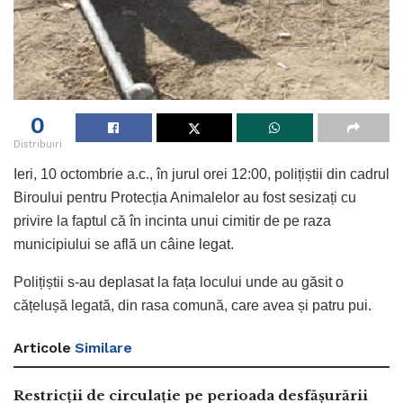
0
Distribuiri
Ieri, 10 octombrie a.c., în jurul orei 12:00, polițiștii din cadrul
Biroului pentru Protecția Animalelor au fost sesizați cu
privire la faptul că în incinta unui cimitir de pe raza
municipiului se află un câine legat.
Polițiștii s-au deplasat la fața locului unde au găsit o
cățelușă legată, din rasa comună, care avea și patru pui.
Articole
Similare
Restricții de circulație pe perioada desfășurării