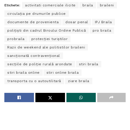
Etichete:
activitati comerciale ilicite
braila
braileni
circulaţia pe drumurile publice
documente de provenienta
dosar penal
IPJ Braila
poliţişti din cadrul Biroului Ordine Publică
pro braila
probraila
protecţiei turiştilor
Razii de weekend ale politistilor braileni
sancţionată contravenţional
secţiile de poliţie rurală arondate
stiri braila
stiri braila online
stiri online braila
transporta cu o autoutilitară
ziare braila