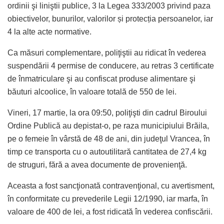
ordinii şi liniştii publice, 3 la Legea 333/2003 privind paza
obiectivelor, bunurilor, valorilor și protecția persoanelor, iar
4 la alte acte normative.
Ca măsuri complementare, poliţiştii au ridicat în vederea
suspendării 4 permise de conducere, au retras 3 certificate
de înmatriculare şi au confiscat produse alimentare şi
băuturi alcoolice, în valoare totală de 550 de lei.
Vineri, 17 martie, la ora 09:50, poliţişti din cadrul Biroului
Ordine Publică au depistat-o, pe raza municipiului Brăila,
pe o femeie în vârstă de 48 de ani, din judeţul Vrancea, în
timp ce transporta cu o autoutilitară cantitatea de 27,4 kg
de struguri, fără a avea documente de provenienţă.
Aceasta a fost sancţionată contravenţional, cu avertisment,
în conformitate cu prevederile Legii 12/1990, iar marfa, în
valoare de 400 de lei, a fost ridicată în vederea confiscării.