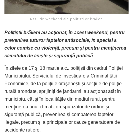
Razii de weekend ale politistilor braileni
Poliţiştii brăileni au acţionat, în acest weekend, pentru
prevenirea tuturor faptelor antisociale, în special a
celor comise cu violenţă, precum şi pentru menţinerea
climatului de linişte şi siguranţă publică.
În zilele de 17 şi 18 martie a.c., poliţişti din cadrul Poliţiei
Municipiului, Serviciului de Investigare a Criminalitătii
Economice, de la poliţiile orăşeneşti şi secţiile de poliţie
rurală arondate, sprijiniţi de jandarmi, au acţionat atât în
municipiu, cât şi în localităţile din mediul rural, pentru
menţinerea unui climat corespunzător de ordine şi
siguranţă publică, prevenirea şi combaterea faptelor
ilegale, precum şi a principalelor cauze generatoare de
accidente rutiere.