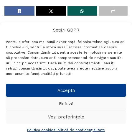
Setări GDPR
Pentru a oferi cea mai bună experiență, folosim tehnologii, cum ar
fi cookie-uri, pentru a stoca și/sau accesa informațiile despre
dispozitive. Consimțământul pentru aceste tehnologii ne permite
să procesăm date, cum ar fi comportamentul de navigare sau ID-
uri unice pe acest site. Dacă nu îți dai consimțământul sau îți
Termeni si conditii
Politică de confidențialitate
retragi consimțământul dat poate avea afecte negative asupra
Politica cookies
Setări GDPR
Contact
unor anumite funcționalități și funcții.
Telefon:
+40 788 760 194
Acceptă
Refuză
© Probr.ro 2022. Created by
I
MCreative.ro
.
Vezi preferințele
Politica cookies
Politică de confidențialitate