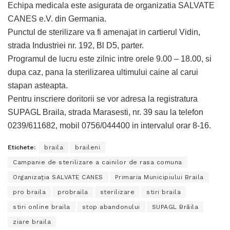
Echipa medicala este asigurata de organizatia SALVATE
CANES e.V. din Germania.
Punctul de sterilizare va fi amenajat in cartierul Vidin,
strada Industriei nr. 192, Bl D5, parter.
Programul de lucru este zilnic intre orele 9.00 – 18.00, si
dupa caz, pana la sterilizarea ultimului caine al carui
stapan asteapta.
Pentru inscriere doritorii se vor adresa la registratura
SUPAGL Braila, strada Marasesti, nr. 39 sau la telefon
0239/611682, mobil 0756/044400 in intervalul orar 8-16.
Etichete:
braila
braileni
Campanie de sterilizare a cainilor de rasa comuna
Organizația SALVATE CANES
Primaria Municipiului Braila
pro braila
probraila
sterilizare
stiri braila
stiri online braila
stop abandonului
SUPAGL Brăila
ziare braila