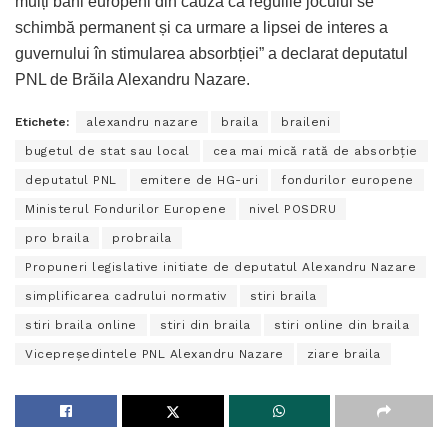
mulți bani europeni din cauza că regulile jocului se
schimbă permanent și ca urmare a lipsei de interes a
guvernului în stimularea absorbției” a declarat deputatul
PNL de Brăila Alexandru Nazare.
Etichete:
alexandru nazare
braila
braileni
bugetul de stat sau local
cea mai mică rată de absorbție
deputatul PNL
emitere de HG-uri
fondurilor europene
Ministerul Fondurilor Europene
nivel POSDRU
pro braila
probraila
Propuneri legislative initiate de deputatul Alexandru Nazare
simplificarea cadrului normativ
stiri braila
stiri braila online
stiri din braila
stiri online din braila
Vicepreședintele PNL Alexandru Nazare
ziare braila