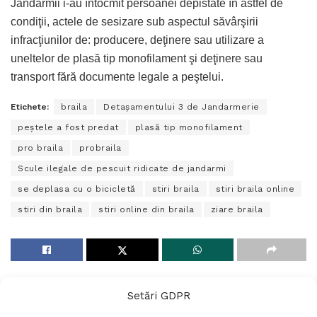
Jandarmii i-au întocmit persoanei depistate în astfel de
condiţii, actele de sesizare sub aspectul săvârşirii
infracţiunilor de: producere, deţinere sau utilizare a
uneltelor de plasă tip monofilament şi deţinere sau
transport fără documente legale a peştelui.
Etichete:
braila
Detaşamentului 3 de Jandarmerie
peştele a fost predat
plasă tip monofilament
pro braila
probraila
Scule ilegale de pescuit ridicate de jandarmi
se deplasa cu o bicicletă
stiri braila
stiri braila online
stiri din braila
stiri online din braila
ziare braila
Setări GDPR