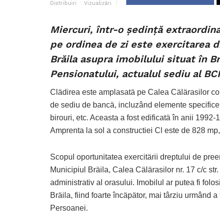
Distribuiri
Vizualizări
Miercuri, într-o ședință extraordin
pe ordinea de zi este exercitarea 
Brăila asupra imobilului situat în Bră
Pensionatului, actualul sediu al BC
Clädirea este amplasatä pe Calea Cälärasilor colt
de sediu de bancä, incluzând elemente specifice 
birouri, etc. Aceasta a fost edificatä în anii 199
Amprenta la sol a constructiei Cl este de 828 mp, 
Scopul oportunitatea exercitärii dreptului de preem
Municipiul Bräila, Calea Cälärasilor nr. 17 c/c str
administrativ al orasului. Imobilul ar putea fi folo
Bräila, fiind foarte încäpätor, mai târziu urmând a
Persoanei.