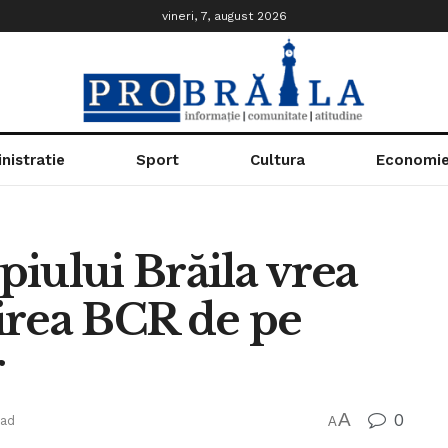
vineri, 7, august 2026
nistratie
Sport
Cultura
Economi
iului Brăila vrea
irea BCR de pe
r
A
0
ead
A