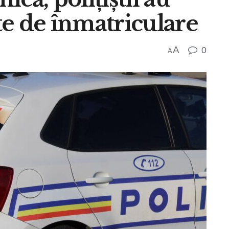
ate de înmatriculare
A
0
A