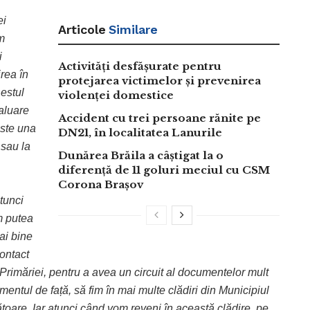
ei
Articole
Similare
m
i
Activități desfășurate pentru
rea în
protejarea victimelor și prevenirea
estul
violenței domestice
valuare
Accident cu trei persoane rănite pe
ste una
DN21, în localitatea Lanurile
 sau la
Dunărea Brăila a câștigat la o
diferență de 11 goluri meciul cu CSM
Corona Brașov
atunci
m putea
ai bine
contact
Primăriei, pentru a avea un circuit al documentelor mult
entul de față, să fim în mai multe clădiri din Municipiul
toare. Iar atunci când vom reveni în această clădire, pe