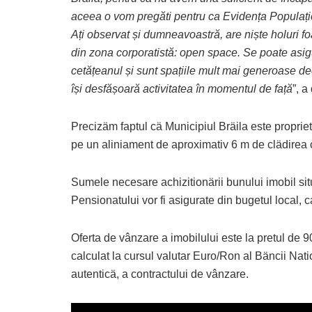
aceea o vom pregăti pentru ca Evidența Populației
Ați observat și dumneavoastră, are niște holuri f
din zona corporatistă: open space. Se poate asig
cetățeanul și sunt spațiile mult mai generoase de
își desfășoară activitatea în momentul de față
”, a
Precizäm faptul cä Municipiul Bräila este proprietar
pe un aliniament de aproximativ 6 m de clädirea co
Sumele necesare achizitionärii bunului imobil situ
Pensionatului vor fi asigurate din bugetul local, 
Oferta de vânzare a imobilului este la pretul de 
calculat la cursul valutar Euro/Ron al Bäncii Nati
autenticä, a contractului de vânzare.