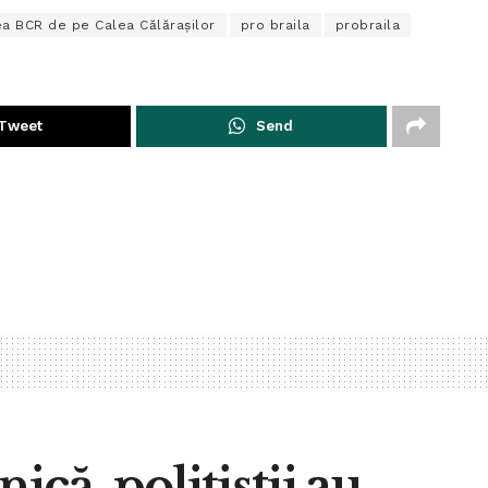
ea BCR de pe Calea Călărașilor
pro braila
probraila
Tweet
Send
că, polițiștii au