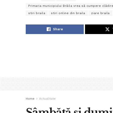
Primaria municipiului Brăila vrea să cumpere clădir
stiri braila
stiri online din braila
ziare braila
Share
Home
Actualitate
Sâmbătă și dumini