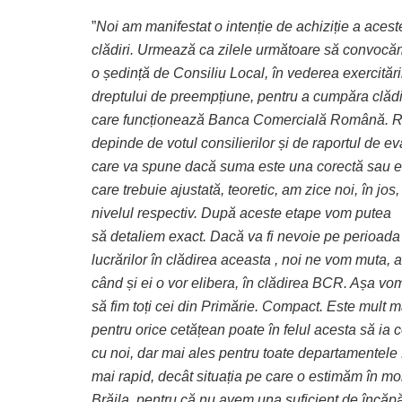
”
Noi am manifestat o intenție de achiziție a acest
clădiri. Urmează ca zilele următoare să convocă
o ședință de Consiliu Local, în vederea exercitări
dreptului de preempțiune, pentru a cumpăra clădi
care funcționează Banca Comercială Română. R
depinde de votul consilierilor și de raportul de e
care va spune dacă suma este una corectă sau e
care trebuie ajustată, teoretic, am zice noi, în jos,
nivelul respectiv. După aceste etape vom putea
să detaliem exact. Dacă va fi nevoie pe perioada
lucrărilor în clădirea aceasta , noi ne vom muta, 
când și ei o vor elibera, în clădirea BCR. Așa vo
să fim toți cei din Primărie. Compact. Este mult m
pentru orice cetățean poate în felul acesta să ia 
cu noi, dar mai ales pentru toate departamentele 
mai rapid, decât situația pe care o estimăm în mom
Brăila, pentru că nu avem una suficient de încăpă