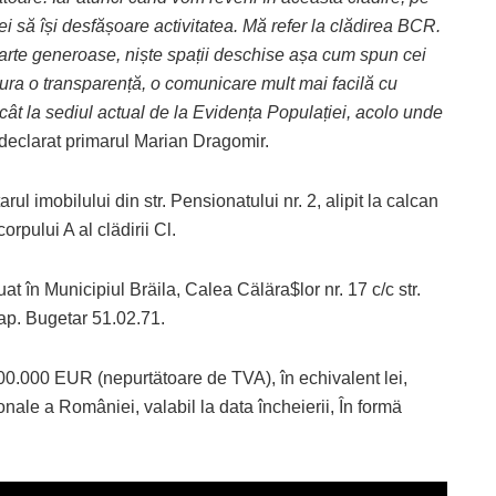
 să își desfășoare activitatea. Mă refer la clădirea BCR.
oarte generoase, niște spații deschise așa cum spun cei
ura o transparență, o comunicare mult mai facilă cu
cât la sediul actual de la Evidența Populației, acolo unde
 declarat primarul Marian Dragomir.
ul imobilului din str. Pensionatului nr. 2, alipit la calcan
rpului A al clädirii Cl.
at în Municipiul Bräila, Calea Cälära$lor nr. 17 c/c str.
cap. Bugetar 51.02.71.
900.000 EUR (nepurtätoare de TVA), în echivalent lei,
onale a României, valabil la data încheierii, În formä