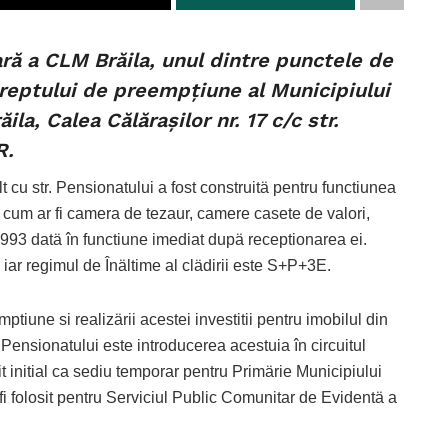
ară a CLM Brăila, unul dintre punctele de
dreptului de preempţiune al Municipiului
ila, Calea Călărașilor nr. 17 c/c str.
R.
 cu str. Pensionatului a fost construitä pentru functiunea
cum ar fi camera de tezaur, camere casete de valori,
2-1993 datä în functiune imediat dupä receptionarea ei.
iar regimul de Înältime al clädirii este S+P+3E.
ptiune si realizärii acestei investitii pentru imobilul din
. Pensionatului este introducerea acestuia în circuitul
sit initial ca sediu temporar pentru Primärie Municipiului
 fi folosit pentru Serviciul Public Comunitar de Evidentä a