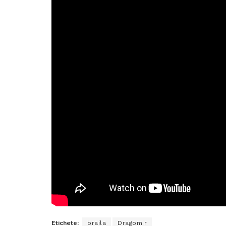
Etichete:
braila
Dragomir