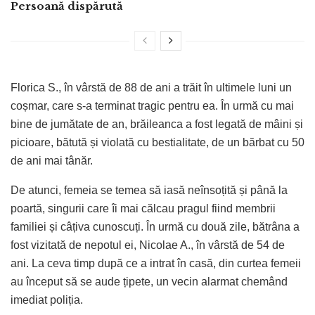
Persoană dispărută
Florica S., în vârstă de 88 de ani a trăit în ultimele luni un
coșmar, care s-a terminat tragic pentru ea. În urmă cu mai
bine de jumătate de an, brăileanca a fost legată de mâini și
picioare, bătută și violată cu bestialitate, de un bărbat cu 50
de ani mai tânăr.
De atunci, femeia se temea să iasă neînsoțită și până la
poartă, singurii care îi mai călcau pragul fiind membrii
familiei și câțiva cunoscuți. În urmă cu două zile, bătrâna a
fost vizitată de nepotul ei, Nicolae A., în vârstă de 54 de
ani. La ceva timp după ce a intrat în casă, din curtea femeii
au început să se aude țipete, un vecin alarmat chemând
imediat poliția.