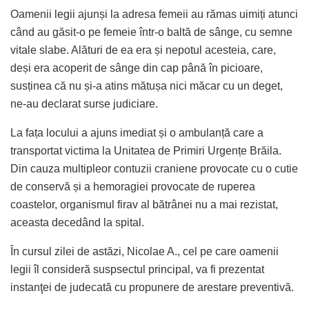
Oamenii legii ajunși la adresa femeii au rămas uimiți atunci
când au găsit-o pe femeie într-o baltă de sânge, cu semne
vitale slabe. Alături de ea era și nepotul acesteia, care,
deși era acoperit de sânge din cap până în picioare,
susținea că nu și-a atins mătușa nici măcar cu un deget,
ne-au declarat surse judiciare.
La fața locului a ajuns imediat și o ambulanță care a
transportat victima la Unitatea de Primiri Urgențe Brăila.
Din cauza multipleor contuzii craniene provocate cu o cutie
de conservă și a hemoragiei provocate de ruperea
coastelor, organismul firav al bătrânei nu a mai rezistat,
aceasta decedând la spital.
În cursul zilei de astăzi, Nicolae A., cel pe care oamenii
legii îl consideră suspsectul principal, va fi prezentat
instanţei de judecată cu propunere de arestare preventivă.