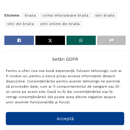
Etichete:
braila
crima infioratoare braila
stiri braila
stiri din braila
stiri online din braila
Setări GDPR
Pentru a oferi cea mai bună experiență, folosim tehnologii, cum ar
fi cookie-uri, pentru a stoca și/sau accesa informațiile despre
dispozitive. Consimțământul pentru aceste tehnologii ne permite
să procesăm date, cum ar fi comportamentul de navigare sau ID-
uri unice pe acest site. Dacă nu îți dai consimțământul sau îți
Termeni si conditii
Politică de confidențialitate
retragi consimțământul dat poate avea afecte negative asupra
Politica cookies
Setări GDPR
Contact
unor anumite funcționalități și funcții.
Telefon:
+40 788 760 194
Acceptă