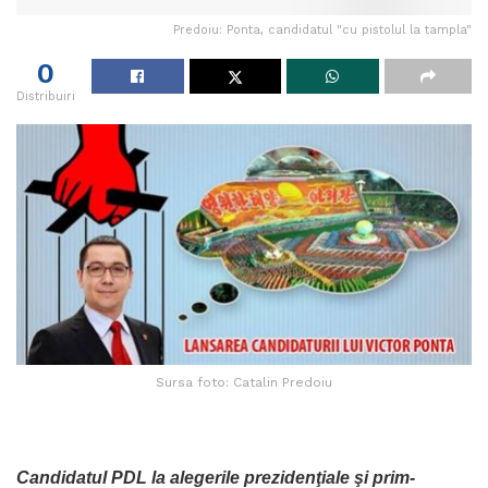
Predoiu: Ponta, candidatul "cu pistolul la tampla"
0
Distribuiri
Sursa foto: Catalin Predoiu
Candidatul PDL la alegerile prezidenţiale şi prim-