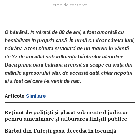
cutie de conserve
O bătrână, în vârstă de 88 de ani, a fost omorâtă cu
bestialitate în propria casă. În urmă cu doar câteva luni,
bătrâna a fost bătută și violată de un individ în vârstă
de 37 de ani aflat sub influența băuturilor alcoolice.
Dacă prima oară bătrâna a reușit să scape cu viața din
mâinile agresorului său, de această dată chiar nepotul
ei a fost cel care i-a venit de hac.
Articole
Similare
Reținut de polițiști și plasat sub control judiciar
pentru amenințare și tulburarea liniștii publice
Bărbat din Tufești găsit decedat în locuință