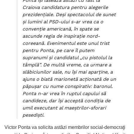
Ponta îşi lasează astăzi cu fast la
Craiova candidatura pentru alegerile
prezidenţiale. Deşi spectacolul de sunet
şi lumini al PSD-ului s-ar vrea ca o
convenţie americană, în spate se
ascunde regia de inspiraţie nord-
coreeană. Evenimentul e
ste unul trist
pentru Ponta, pe care îl putem
supranumi şi candidatul „cu pistolul la
tâmplă”. De multă vreme, ca urmare a
slăbiciunilor sale, nu îşi mai aparţine, a
ajuns o biată marionetă acţionată de un
păpuşar cu nume conspirativ: baronul.
Ponta n-ar vrea în ruptul capului să
candideze, dar îşi acceptă condiţia de
umil executant al maeştrilor-sforari
pesedişti.
Victor Ponta va solicita astăzi membrilor social-democraţi