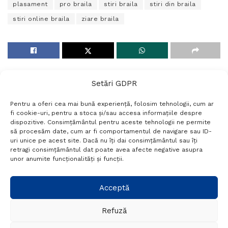
plasament
pro braila
stiri braila
stiri din braila
stiri online braila
ziare braila
Setări GDPR
Pentru a oferi cea mai bună experiență, folosim tehnologii, cum ar
fi cookie-uri, pentru a stoca și/sau accesa informațiile despre
dispozitive. Consimțământul pentru aceste tehnologii ne permite
să procesăm date, cum ar fi comportamentul de navigare sau ID-
uri unice pe acest site. Dacă nu îți dai consimțământul sau îți
Termeni si conditii
Politică de confidențialitate
retragi consimțământul dat poate avea afecte negative asupra
Politica cookies
Setări GDPR
Contact
unor anumite funcționalități și funcții.
Telefon:
+40 788 760 194
Acceptă
Refuză
© Probr.ro 2022. Created by
I
MCreative.ro
.