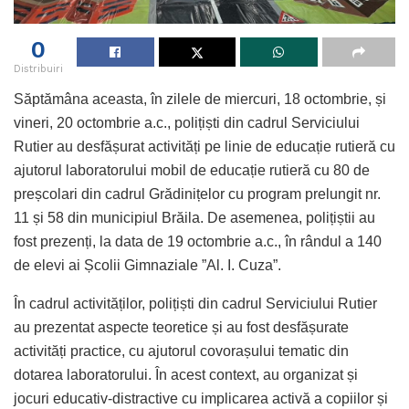
0
Distribuiri
Săptămâna aceasta, în zilele de miercuri, 18 octombrie, și
vineri, 20 octombrie a.c., polițiști din cadrul Serviciului
Rutier au desfășurat activități pe linie de educație rutieră cu
ajutorul laboratorului mobil de educație rutieră cu 80 de
preșcolari din cadrul Grădinițelor cu program prelungit nr.
11 și 58 din municipiul Brăila. De asemenea, polițiștii au
fost prezenți, la data de 19 octombrie a.c., în rândul a 140
de elevi ai Școlii Gimnaziale ”Al. I. Cuza”.
În cadrul activităților, polițiști din cadrul Serviciului Rutier
au prezentat aspecte teoretice și au fost desfășurate
activități practice, cu ajutorul covorașului tematic din
dotarea laboratorului. În acest context, au organizat și
jocuri educativ-distractive cu implicarea activă a copiilor și