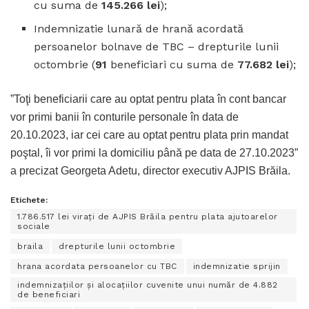
cu suma de
145.266 lei
);
Indemnizatie lunară de hrană acordată
persoanelor bolnave de TBC – drepturile lunii
octombrie (
91
beneficiari cu suma de
77.682 lei
);
”Toţi beneficiarii care au optat pentru plata în cont bancar
vor primi banii în conturile personale în data de
20.10.2023, iar cei care au optat pentru plata prin mandat
poştal, îi vor primi la domiciliu până pe data de 27.10.2023”
a precizat Georgeta Adetu, director executiv AJPIS Brăila.
Etichete:
1.786.517 lei virați de AJPIS Brăila pentru plata ajutoarelor
sociale
braila
drepturile lunii octombrie
hrana acordata persoanelor cu TBC
indemnizatie sprijin
indemnizațiilor și alocațiilor cuvenite unui număr de 4.882
de beneficiari