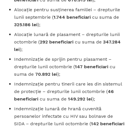
Alocație pentru susținerea familiei – drepturile
lunii septembrie (
1.744 beneficiari
cu suma de
325.186 lei
);
Alocație lunară de plasament – drepturile lunii
octombrie (
292 beneficiari
cu suma de
347.284
lei
);
Indemnizație de sprijin pentru plasament –
drepturile lunii octombrie (
147 beneficiari
cu
suma de
70.892 lei
);
Indemnizație pentru tinerii care ies din sistemul
de protecție – drepturile lunii octombrie (
46
beneficiari
cu suma de
149.292 lei
);
Indemnizație lunară de hrană cuvenită
persoanelor infectate cu HIV sau bolnave de
SIDA – drepturile lunii octombrie (
142 beneficiari