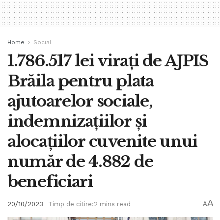
Home
Social
1.786.517 lei virați de AJPIS
Brăila pentru plata
ajutoarelor sociale,
indemnizațiilor și
alocațiilor cuvenite unui
număr de 4.882 de
beneficiari
A
20/10/2023
Timp de citire:2 mins read
A