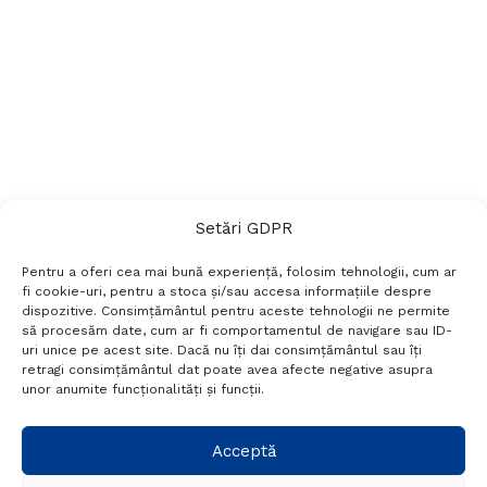
Setări GDPR
Pentru a oferi cea mai bună experiență, folosim tehnologii, cum ar
fi cookie-uri, pentru a stoca și/sau accesa informațiile despre
dispozitive. Consimțământul pentru aceste tehnologii ne permite
să procesăm date, cum ar fi comportamentul de navigare sau ID-
uri unice pe acest site. Dacă nu îți dai consimțământul sau îți
Termeni si conditii
Politică de confidențialitate
retragi consimțământul dat poate avea afecte negative asupra
Politica cookies
Setări GDPR
Contact
unor anumite funcționalități și funcții.
Telefon:
+40 788 760 194
Acceptă