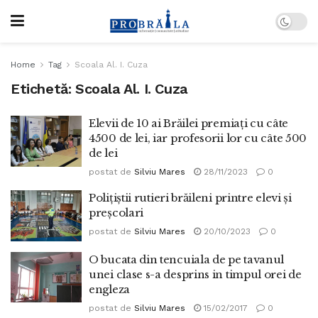
Home
Tag
Scoala Al. I. Cuza
Etichetă:
Scoala Al. I. Cuza
Elevii de 10 ai Brăilei premiați cu câte
4500 de lei, iar profesorii lor cu câte 500
de lei
postat de
Silviu Mares
28/11/2023
0
Polițiștii rutieri brăileni printre elevi și
preșcolari
postat de
Silviu Mares
20/10/2023
0
O bucata din tencuiala de pe tavanul
unei clase s-a desprins in timpul orei de
engleza
postat de
Silviu Mares
15/02/2017
0