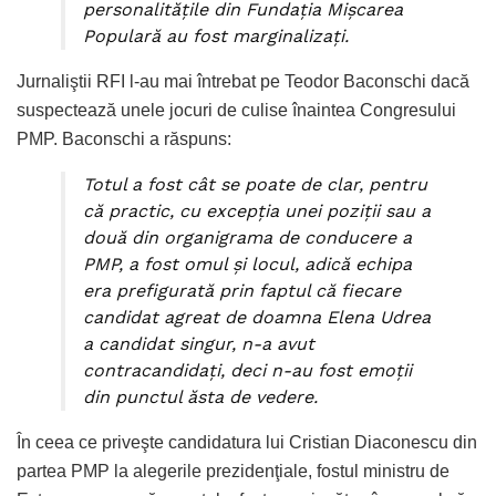
personalităţile din Fundaţia Mişcarea
Populară au fost marginalizaţi.
Jurnaliştii RFI l-au mai întrebat pe Teodor Baconschi dacă
suspectează unele jocuri de culise înaintea Congresului
PMP. Baconschi a răspuns:
Totul a fost cât se poate de clar, pentru
că practic, cu excepţia unei poziţii sau a
două din organigrama de conducere a
PMP, a fost omul şi locul, adică echipa
era prefigurată prin faptul că fiecare
candidat agreat de doamna Elena Udrea
a candidat singur, n-a avut
contracandidaţi, deci n-au fost emoţii
din punctul ăsta de vedere.
În ceea ce priveşte candidatura lui Cristian Diaconescu din
partea PMP la alegerile prezidenţiale, fostul ministru de