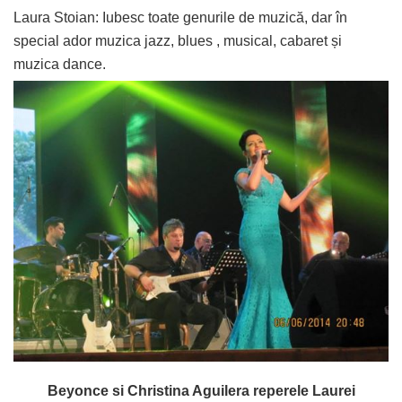
Laura Stoian: Iubesc toate genurile de muzică, dar în
special ador muzica jazz, blues , musical, cabaret și
muzica dance.
Beyonce si Christina Aguilera reperele Laurei