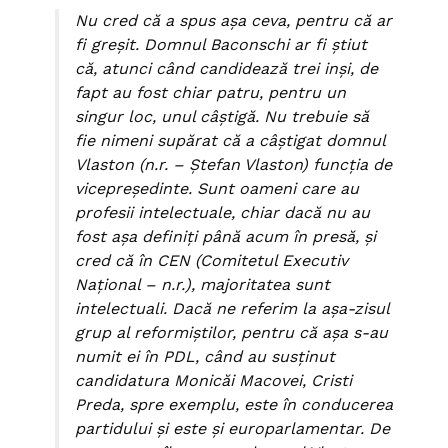
Nu cred că a spus aşa ceva, pentru că ar
fi greşit.
Domnul Baconschi ar fi ştiut
că, atunci când candidează trei inşi, de
fapt au fost chiar patru, pentru un
singur loc, unul câştigă. Nu trebuie să
fie nimeni supărat că a câştigat domnul
Vlaston (n.r. – Ştefan Vlaston) funcţia de
vicepreşedinte. Sunt oameni care au
profesii intelectuale, chiar dacă nu au
fost aşa definiţi până acum în presă, şi
cred că în CEN (Comitetul Executiv
Naţional – n.r.), majoritatea sunt
intelectuali. Dacă ne referim la aşa-zisul
grup al reformiştilor, pentru că aşa s-au
numit ei în PDL, când au susţinut
candidatura Monicăi Macovei, Cristi
Preda, spre exemplu, este în conducerea
partidului şi este şi europarlamentar. De