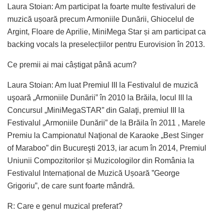
Laura Stoian: Am participat la foarte multe festivaluri de
muzică ușoară precum Armoniile Dunării, Ghiocelul de
Argint, Floare de Aprilie, MiniMega Star și am participat ca
backing vocals la preselecțiilor pentru Eurovision în 2013.
Ce premii ai mai câștigat până acum?
Laura Stoian: Am luat Premiul III la Festivalul de muzică
uşoară „Armoniile Dunării” în 2010 la Brăila, locul III la
Concursul „MiniMegaSTAR” din Galaţi, premiul III la
Festivalul „Armoniile Dunării” de la Brăila în 2011 , Marele
Premiu la Campionatul Naţional de Karaoke „Best Singer
of Maraboo” din Bucureşti 2013, iar acum în 2014, Premiul
Uniunii Compozitorilor și Muzicologilor din România la
Festivalul Internațional de Muzică Ușoară ”George
Grigoriu”, de care sunt foarte mândră.
R: Care e genul muzical preferat?