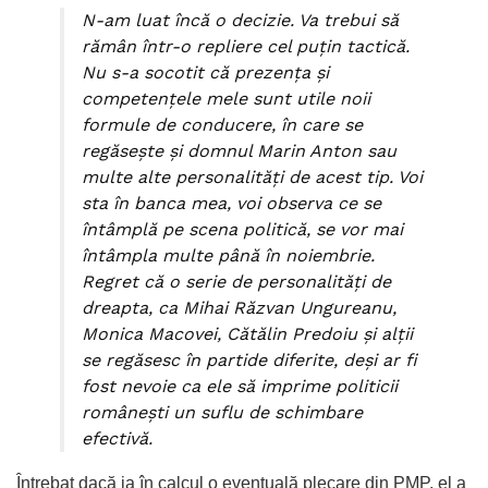
N-am luat încă o decizie. Va trebui să
rămân într-o repliere cel puţin tactică.
Nu s-a socotit că prezenţa şi
competenţele mele sunt utile noii
formule de conducere, în care se
regăseşte şi domnul Marin Anton sau
multe alte personalităţi de acest tip. Voi
sta în banca mea, voi observa ce se
întâmplă pe scena politică, se vor mai
întâmpla multe până în noiembrie.
Regret că o serie de personalităţi de
dreapta, ca Mihai Răzvan Ungureanu,
Monica Macovei, Cătălin Predoiu şi alţii
se regăsesc în partide diferite, deşi ar fi
fost nevoie ca ele să imprime politicii
româneşti un suflu de schimbare
efectivă.
Întrebat dacă ia în calcul o eventuală plecare din PMP, el a