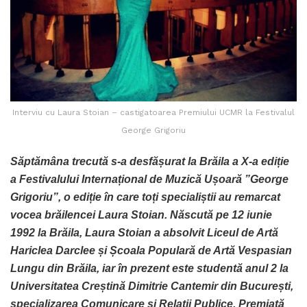
Interviu cu Laura Stoian – castigatoarea Premiului UCMR la Festivalul
George Grigoriu
Săptămâna trecută s-a desfășurat la Brăila a X-a ediție
a Festivalului Internațional de Muzică Ușoară ”George
Grigoriu”, o ediție în care toți specialiștii au remarcat
vocea brăilencei Laura Stoian.
Născută pe 12 iunie
1992 la Brăila, Laura Stoian a absolvit Liceul de Artă
Hariclea Darclee și Școala Populară de Artă Vespasian
Lungu din Brăila, iar în prezent este studentă anul 2 la
Universitatea Creștină Dimitrie Cantemir din București,
specializarea Comunicare și Relații Publice. Premiată