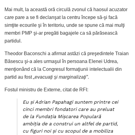
Mai mult, la această oră circulă zvonul că haosul acuzator
care pare a se fi declanşat la centru începe să-şi facă
simţite ecourile şi în teritoriu, unde se spune că mai mulţi
membri PMP şi-ar pregăti bagajele ca să părăsească
partidul.
Theodor Baconschi a afirmat astăzi că preşedintele Traian
Băsescu şi-a ales urmaşul în persoana Elenei Udrea,
menţionând că la Congresul formaţiunii intelectualii din
partid au fost
„evacuaţi şi marginalizaţi”
.
Fostul ministru de Externe, citat de RFI:
Eu şi Adrian Papahagi suntem printre cei
cinci membri fondatori care au preluat
de la Fundaţia Mişcarea Populară
ambiţia de a construi un altfel de partid,
cu figuri noi şi cu scopul de a mobiliza