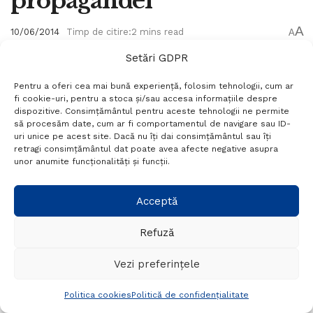
propagandei
A
10/06/2014
Timp de citire:2 mins read
A
Setări GDPR
Pentru a oferi cea mai bună experiență, folosim tehnologii, cum ar
fi cookie-uri, pentru a stoca și/sau accesa informațiile despre
dispozitive. Consimțământul pentru aceste tehnologii ne permite
să procesăm date, cum ar fi comportamentul de navigare sau ID-
uri unice pe acest site. Dacă nu îți dai consimțământul sau îți
retragi consimțământul dat poate avea afecte negative asupra
unor anumite funcționalități și funcții.
Acceptă
Refuză
Adrian Sarbu - Ponta confunda media cu Disneyland-ul propagandei
Vezi preferințele
0
Politica cookies
Politică de confidențialitate
Distribuiri