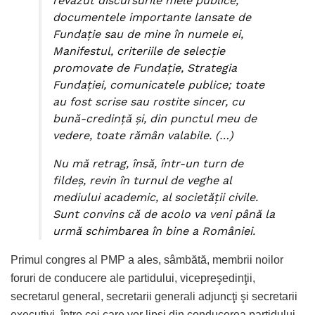
revăzut discursurile mele publice,
documentele importante lansate de
Fundaţie sau de mine în numele ei,
Manifestul, criteriile de selecţie
promovate de Fundaţie, Strategia
Fundaţiei, comunicatele publice; toate
au fost scrise sau rostite sincer, cu
bună-credinţă şi, din punctul meu de
vedere, toate rămân valabile. (…)
Nu mă retrag, însă, într-un turn de
fildeş, revin în turnul de veghe al
mediului academic, al societăţii civile.
Sunt convins că de acolo va veni până la
urmă schimbarea în bine a României.
Primul congres al PMP a ales, sâmbătă, membrii noilor
foruri de conducere ale partidului, vicepreşedinţii,
secretarul general, secretarii generali adjuncţi şi secretarii
executivi, între cei care vor lipsi din conducerea partidului