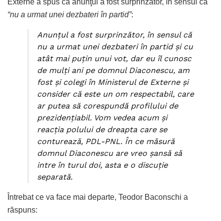
Externe a spus că anunţul a fost surprinzător, în sensul că
“nu a urmat unei dezbateri în partid”
:
Anunţul a fost surprinzător, în sensul că
nu a urmat unei dezbateri în partid şi cu
atât mai puţin unui vot, dar eu îl cunosc
de mulţi ani pe domnul Diaconescu, am
fost şi colegi în Ministerul de Externe şi
consider că este un om respectabil, care
ar putea să corespundă profilului de
prezidenţiabil. Vom vedea acum şi
reacţia polului de dreapta care se
conturează, PDL-PNL. În ce măsură
domnul Diaconescu are vreo şansă să
intre în turul doi, asta e o discuţie
separată.
Întrebat ce va face mai departe, Teodor Baconschi a
răspuns: