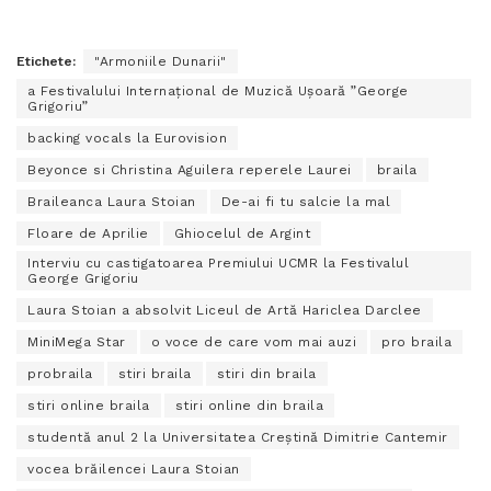
Etichete:
"Armoniile Dunarii"
a Festivalului Internațional de Muzică Ușoară ”George
Grigoriu”
backing vocals la Eurovision
Beyonce si Christina Aguilera reperele Laurei
braila
Braileanca Laura Stoian
De-ai fi tu salcie la mal
Floare de Aprilie
Ghiocelul de Argint
Interviu cu castigatoarea Premiului UCMR la Festivalul
George Grigoriu
Laura Stoian a absolvit Liceul de Artă Hariclea Darclee
MiniMega Star
o voce de care vom mai auzi
pro braila
probraila
stiri braila
stiri din braila
stiri online braila
stiri online din braila
studentă anul 2 la Universitatea Creștină Dimitrie Cantemir
vocea brăilencei Laura Stoian