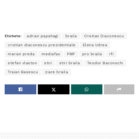
Etichete:
adrian papahagi
braila
Cristian Diaconescu
cristian diaconescu prezidentiale
Elena Udrea
marian preda
mediafax
PMP
pro braila
rfi
stefan vlaston
stiri
stiri braila
Teodor Baconschi
Traian Basescu
ziare braila