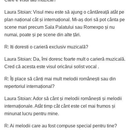
Laura Stoian: Visul meu este să ajung o cântăreață atât pe
plan național cât și internațional. Mi-aș dori să pot cânta pe
scene mari precum Sala Palatului sau Romexpo și nu
numai, poate și pe scene din alte țări.
R: Iti doresti o carieră exclusiv muzicală?
Laura Stoian: Da, îmi doresc foarte mult o carieră muzicală.
Cred că acesta este visul oricărui solist vocal .
R: Îți place să cânți mai mult melodii românești sau din
repertoriul internațional?
Laura Stoian: Ador să cânt și melodii românești și melodii
internaționale. Atât timp cât cânt este cel mai frumos și
minunat lucru pentru mine.
R: Ai melodii care au fost compuse special pentru tine?