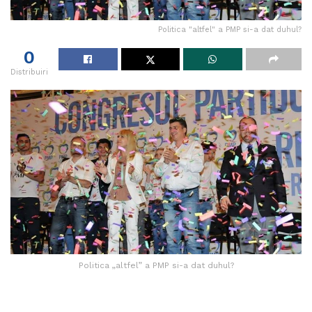
Politica "altfel" a PMP si-a dat duhul?
0
Distribuiri
Politica „altfel” a PMP si-a dat duhul?