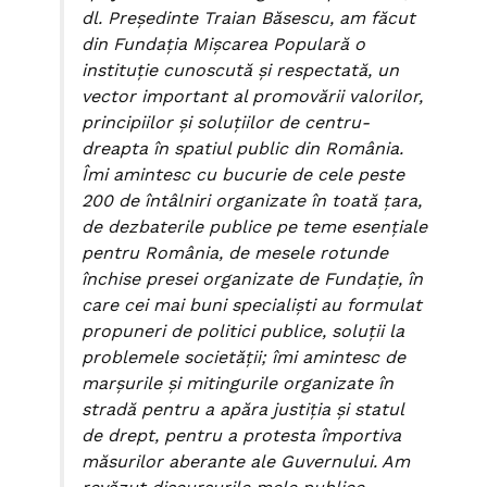
dl. Preşedinte Traian Băsescu, am făcut
din Fundaţia Mişcarea Populară o
instituţie cunoscută şi respectată, un
vector important al promovării valorilor,
principiilor şi soluţiilor de centru-
dreapta în spatiul public din România.
Îmi amintesc cu bucurie de cele peste
200 de întâlniri organizate în toată ţara,
de dezbaterile publice pe teme esenţiale
pentru România, de mesele rotunde
închise presei organizate de Fundaţie, în
care cei mai buni specialişti au formulat
propuneri de politici publice, soluţii la
problemele societăţii; îmi amintesc de
marşurile şi mitingurile organizate în
stradă pentru a apăra justiţia şi statul
de drept, pentru a protesta împortiva
măsurilor aberante ale Guvernului. Am