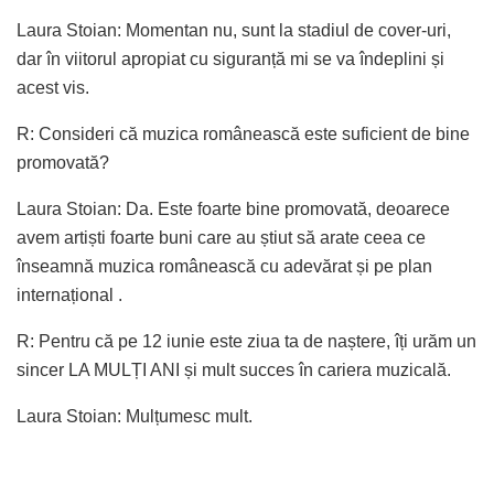
Laura Stoian: Momentan nu, sunt la stadiul de cover-uri,
dar în viitorul apropiat cu siguranță mi se va îndeplini și
acest vis.
R: Consideri că muzica românească este suficient de bine
promovată?
Laura Stoian: Da. Este foarte bine promovată, deoarece
avem artiști foarte buni care au știut să arate ceea ce
înseamnă muzica românească cu adevărat și pe plan
internațional .
R: Pentru că pe 12 iunie este ziua ta de naștere, îți urăm un
sincer LA MULȚI ANI și mult succes în cariera muzicală.
Laura Stoian: Mulțumesc mult.