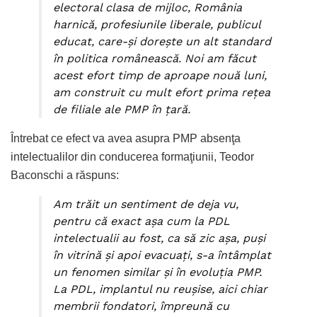
electoral clasa de mijloc, România
harnică, profesiunile liberale, publicul
educat, care-şi doreşte un alt standard
în politica românească. Noi am făcut
acest efort timp de aproape nouă luni,
am construit cu mult efort prima reţea
de filiale ale PMP în ţară.
Întrebat ce efect va avea asupra PMP absenţa
intelectualilor din conducerea formaţiunii, Teodor
Baconschi a răspuns:
Am trăit un sentiment de deja vu,
pentru că exact aşa cum la PDL
intelectualii au fost, ca să zic aşa, puşi
în vitrină şi apoi evacuaţi, s-a întâmplat
un fenomen similar şi în evoluţia PMP.
La PDL, implantul nu reuşise, aici chiar
membrii fondatori, împreună cu