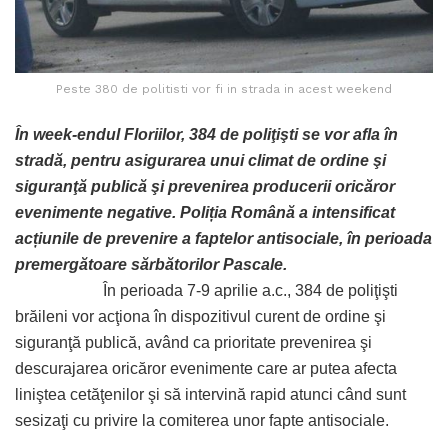
Peste 380 de politisti vor fi in strada in acest weekend
În week-endul Floriilor, 384 de poliţişti se vor afla în
stradă, pentru asigurarea unui climat de ordine şi
siguranţă publică şi prevenirea producerii oricăror
evenimente negative. Poliția Română a intensificat
acțiunile de prevenire a faptelor antisociale, în perioada
premergătoare sărbătorilor Pascale.
În perioada 7-9 aprilie a.c., 384 de poliţişti
brăileni vor acţiona în dispozitivul curent de ordine şi
siguranţă publică, având ca prioritate prevenirea şi
descurajarea oricăror evenimente care ar putea afecta
liniştea cetăţenilor şi să intervină rapid atunci când sunt
sesizaţi cu privire la comiterea unor fapte antisociale.