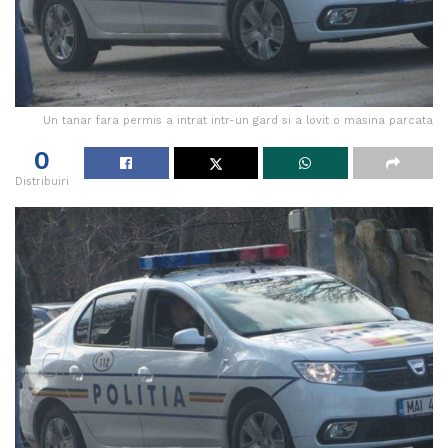
Un tanar fara permis a intrat intr-un gard si a lovit o masina parcata
0
Distribuiri