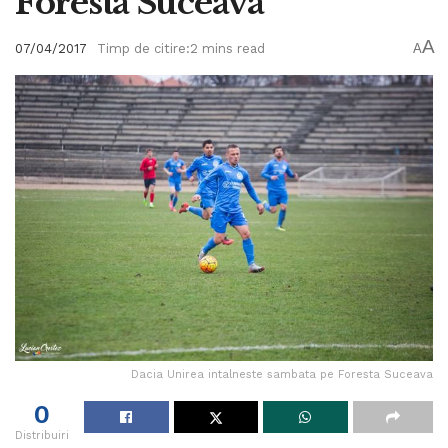
Foresta Suceava
A
07/04/2017
Timp de citire:2 mins read
A
Dacia Unirea intalneste sambata pe Foresta Suceava
0
Distribuiri