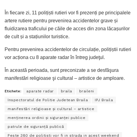
În fiecare zi, 11 polițiști rutieri vor fi prezenți pe principalele
artere rutiere pentru prevenirea accidentelor grave și
fluidizarea traficului pe căile de acces din zona lăcașurilor
de cult și a stațiunilor turistice.
Pentru prevenirea accidentelor de circulație, polițiștii rutieri
vor acționa cu 8 aparate radar în întreg judeţul.
În această perioada, sunt preconizate a se desfăşura
manifestări religioase şi cultural – artistice de amploare.
Etichete:
aparate radar
braila
braileni
Inspectoratul de Politie Judetean Braila
IPJ Braila
manifestări religioase şi cultural – artistice
menținerea ordinii și siguranței publice
patrule de siguranţă publică
Peste 380 de politisti vor fi in strada in acest weekend