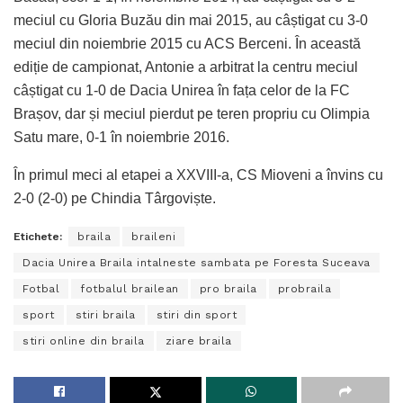
meciul cu Gloria Buzău din mai 2015, au câștigat cu 3-0
meciul din noiembrie 2015 cu ACS Berceni. În această
ediție de campionat, Antonie a arbitrat la centru meciul
câștigat cu 1-0 de Dacia Unirea în fața celor de la FC
Brașov, dar și meciul pierdut pe teren propriu cu Olimpia
Satu mare, 0-1 în noiembrie 2016.
În primul meci al etapei a XXVIII-a, CS Mioveni a învins cu
2-0 (2-0) pe Chindia Târgoviște.
Etichete:
braila
braileni
Dacia Unirea Braila intalneste sambata pe Foresta Suceava
Fotbal
fotbalul brailean
pro braila
probraila
sport
stiri braila
stiri din sport
stiri online din braila
ziare braila