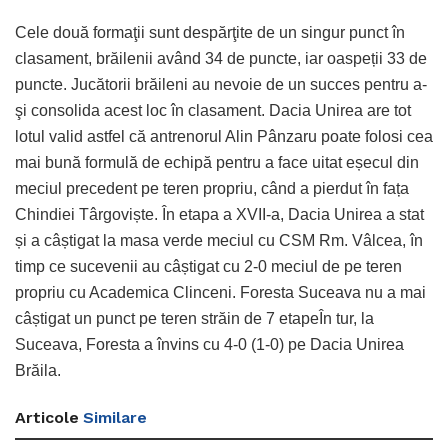
Cele două formaţii sunt despărţite de un singur punct în
clasament, brăilenii având 34 de puncte, iar oaspeții 33 de
puncte. Jucătorii brăileni au nevoie de un succes pentru a-
şi consolida acest loc în clasament. Dacia Unirea are tot
lotul valid astfel că antrenorul Alin Pânzaru poate folosi cea
mai bună formulă de echipă pentru a face uitat eșecul din
meciul precedent pe teren propriu, când a pierdut în fața
Chindiei Târgoviște. În etapa a XVII-a, Dacia Unirea a stat
și a câștigat la masa verde meciul cu CSM Rm. Vâlcea, în
timp ce sucevenii au câștigat cu 2-0 meciul de pe teren
propriu cu Academica Clinceni. Foresta Suceava nu a mai
câștigat un punct pe teren străin de 7 etapeÎn tur, la
Suceava, Foresta a învins cu 4-0 (1-0) pe Dacia Unirea
Brăila.
Articole
Similare