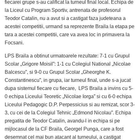
fiecarei grupe s-au calificat la turneul final local. Echipa de
la Liceul cu Program Sportiv, antrenata de profesorul
Teodor Catalin, nu a avut si a castigat faza judeteana a
acestei competitii, urmand sa reprezente Braila la etapa pe
tara a acestei competitii, care va avea loc in primavera la
Focsani.
LPS Braila a obtinut urmatoarele rezultate: 7-1 cu Grupul
Scolar „Grigore Moisil”: 1-1 cu Colegiul National „Nicolae
Balcescu”, si 9-0 cu Grupul Scolar „Gheorghe K.
Constantinescu”, in grupa, iar turneul final, unde s-a jucat
dupa sistemul fiecare cu fiecare, LPS Braila a invins cu 5-
0 echipa Liceului Teoretic „Nicolae Iorga” si cu 6-0 echipa
Liceului Pedagogic D.P. Perpessicius si au remizat, scor 3-
3, cu cei de la Colegiul Tehnic „Edmond Nicolau”. Echipa
pregatita de Teodor Catalin, avandu-l in echipa si pe
mijlocasul de la CF Braila, Georgel Punga, care a fost
desemnat cel mai bun atacant al turneului, a castigat