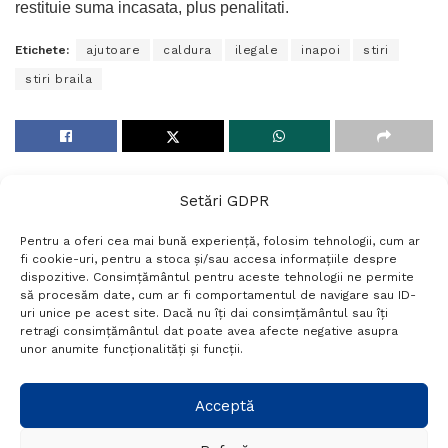
restituie suma incasata, plus penalitati.
Etichete:
ajutoare
caldura
ilegale
inapoi
stiri
stiri braila
Setări GDPR
Pentru a oferi cea mai bună experiență, folosim tehnologii, cum ar
fi cookie-uri, pentru a stoca și/sau accesa informațiile despre
dispozitive. Consimțământul pentru aceste tehnologii ne permite
să procesăm date, cum ar fi comportamentul de navigare sau ID-
uri unice pe acest site. Dacă nu îți dai consimțământul sau îți
Termeni si conditii
Politică de confidențialitate
retragi consimțământul dat poate avea afecte negative asupra
Politica cookies
Setări GDPR
Contact
unor anumite funcționalități și funcții.
Telefon:
+40 788 760 194
Acceptă