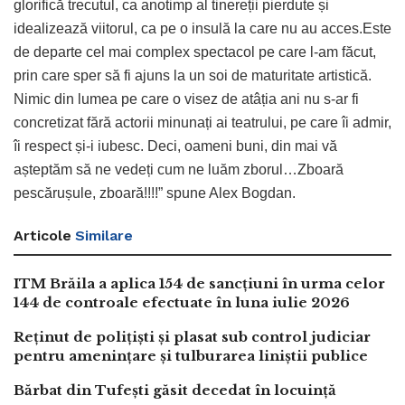
glorifică trecutul, ca anotimp al tinereții pierdute și
idealizează viitorul, ca pe o insulă la care nu au acces.Este
de departe cel mai complex spectacol pe care l-am făcut,
prin care sper să fi ajuns la un soi de maturitate artistică.
Nimic din lumea pe care o visez de atâția ani nu s-ar fi
concretizat fără actorii minunați ai teatrului, pe care îi admir,
îi respect și-i iubesc. Deci, oameni buni, din mai vă
așteptăm să ne vedeți cum ne luăm zborul…Zboară
pescărușule, zboară!!!!” spune Alex Bogdan.
Articole
Similare
ITM Brăila a aplica 154 de sancțiuni în urma celor
144 de controale efectuate în luna iulie 2026
Reținut de polițiști și plasat sub control judiciar
pentru amenințare și tulburarea liniștii publice
Bărbat din Tufești găsit decedat în locuință