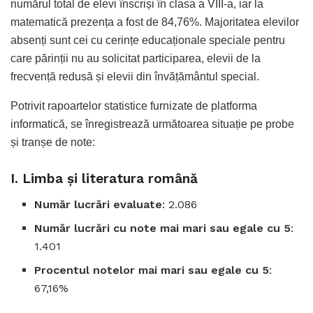
numărul total de elevi înscriși în clasa a VIII-a, iar la
matematică prezența a fost de 84,76%. Majoritatea elevilor
absenți sunt cei cu cerințe educaționale speciale pentru
care părinții nu au solicitat participarea, elevii de la
frecvență redusă și elevii din învățământul special.
Potrivit rapoartelor statistice furnizate de platforma
informatică, se înregistrează următoarea situație pe probe
și tranșe de note:
I. Limba și literatura română
Număr lucrări evaluate
: 2.086
Număr lucrări cu note mai mari sau egale cu 5
:
1.401
Procentul notelor mai mari sau egale cu 5
:
67,16%