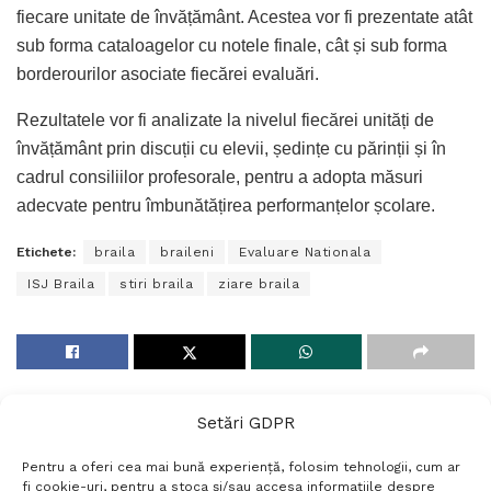
fiecare unitate de învățământ. Acestea vor fi prezentate atât
sub forma cataloagelor cu notele finale, cât și sub forma
borderourilor asociate fiecărei evaluări.
Rezultatele vor fi analizate la nivelul fiecărei unități de
învățământ prin discuții cu elevii, ședințe cu părinții și în
cadrul consiliilor profesorale, pentru a adopta măsuri
adecvate pentru îmbunătățirea performanțelor școlare.
Etichete:
braila
braileni
Evaluare Nationala
ISJ Braila
stiri braila
ziare braila
Setări GDPR
Pentru a oferi cea mai bună experiență, folosim tehnologii, cum ar
fi cookie-uri, pentru a stoca și/sau accesa informațiile despre