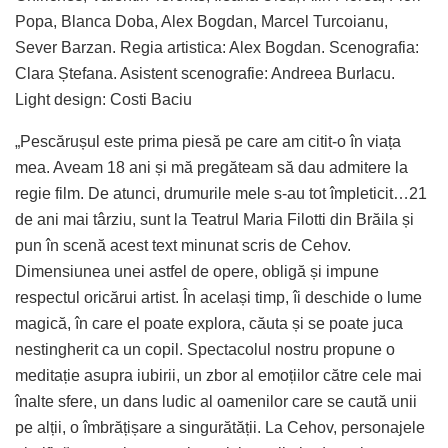
Popa, Blanca Doba, Alex Bogdan, Marcel Turcoianu,
Sever Barzan. Regia artistica: Alex Bogdan. Scenografia:
Clara Ștefana. Asistent scenografie: Andreea Burlacu.
Light design: Costi Baciu
„Pescărușul este prima piesă pe care am citit-o în viața
mea. Aveam 18 ani și mă pregăteam să dau admitere la
regie film. De atunci, drumurile mele s-au tot împleticit…21
de ani mai târziu, sunt la Teatrul Maria Filotti din Brăila și
pun în scenă acest text minunat scris de Cehov.
Dimensiunea unei astfel de opere, obligă și impune
respectul oricărui artist. În același timp, îi deschide o lume
magică, în care el poate explora, căuta și se poate juca
nestingherit ca un copil. Spectacolul nostru propune o
meditație asupra iubirii, un zbor al emoțiilor către cele mai
înalte sfere, un dans ludic al oamenilor care se caută unii
pe alții, o îmbrățișare a singurătății. La Cehov, personajele