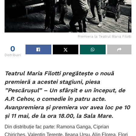
Premiera la Teatrul Maria Filotti
0
Distribuiri
Teatrul Maria Filotti pregătește o nouă
premieră a acestei stagiuni, piesa
”Pescărușul” – Un sfârșit e un început, de
A.P. Cehov, o comedie în patru acte.
Avanpremiera și premiera vor avea loc pe 10
și 11 mai, de la ora 18.00, la Sala Mare.
Din distribuție fac parte: Ramona Ganga, Ciprian
Chiriches, Valentin Terente, Ileana Ursu, Alin Florea, Flori