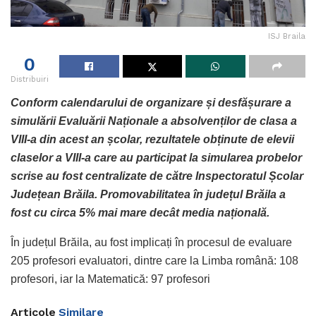
ISJ Braila
0
Distribuiri
Conform calendarului de organizare și desfășurare a
simulării Evaluării Naționale a absolvenților de clasa a
VIII-a din acest an școlar, rezultatele obținute de elevii
claselor a VIII-a care au participat la simularea probelor
scrise au fost centralizate de către Inspectoratul Școlar
Județean Brăila.
Promovabilitatea în județul Brăila a
fost cu circa 5% mai mare decât media națională.
În județul Brăila, au fost implicați în procesul de evaluare
205 profesori evaluatori, dintre care la Limba română: 108
profesori, iar la Matematică: 97 profesori
Articole
Similare