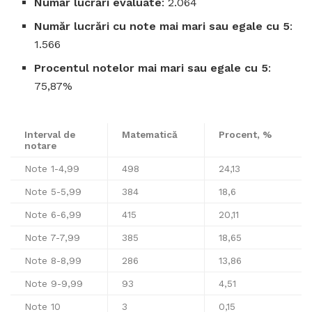
Număr lucrări evaluate
: 2.064
Număr lucrări cu note mai mari sau egale cu 5
:
1.566
Procentul notelor mai mari sau egale cu 5
:
75,87%
Interval de
Matematică
Procent, %
notare
Note 1-4,99
498
24,13
Note 5-5,99
384
18,6
Note 6-6,99
415
20,11
Note 7-7,99
385
18,65
Note 8-8,99
286
13,86
Note 9-9,99
93
4,51
Note 10
3
0,15