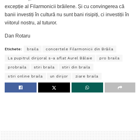
excepție al Filarmonicii brăilene. Și cu convingerea că
banii investiți în cultură nu sunt bani risipiți, ci investiții în
viitorul nostru, al tuturor.
Dan Rotaru
Etichete:
braila
concertele Filarmonicii din Brăila
La pupitrul dirijoral s-a aflat Aurel Bălaie
pro braila
probraila
stiri braila
stiri din braila
stiri online braila
un dirijor
ziare braila