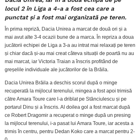
locul 2 în Liga a 4-a a fost cea care a
punctat și a fost mai organizată pe teren.
În prima repriză, Dacia Unirea a marcat de două ori și a
mai avut alte 3-4 ocazii bune de a marca. În repriza a doua
jucătorii echipei de Liga a 3-a au intrat mai relaxați pe teren
și chiar dacă și-au mai creat câteva situații de poartă nu au
mai marcat, iar Victoria Traian a înscris profitând de
greșelile individuale ale jucătorilor de la Brăila.
Dacia Unirea Brăila a deschis scorul după o minge
recuperată la mijlocul terenului, mingea a fost apoi trimisă
către Amara Toure care l-a driblat pe Stănciulescu și pe
portarul Dinu și a înscris. Al doilea gol a fost marcat după
ce Robert Dragomir a recuperat o minge după un presing
la mijlocul terenului, i-a pasat lui Amara Toure, iar acesta a
trimis în centru, pentru Dedan Koko care a marcat pentru 2-
0.