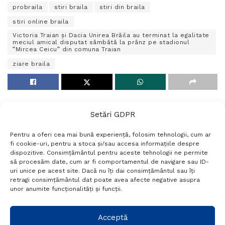
probraila
stiri braila
stiri din braila
stiri online braila
Victoria Traian și Dacia Unirea Brăila au terminat la egalitate
meciul amical disputat sâmbătă la prânz pe stadionul
”Mircea Ceicu” din comuna Traian
ziare braila
Setări GDPR
Pentru a oferi cea mai bună experiență, folosim tehnologii, cum ar
fi cookie-uri, pentru a stoca și/sau accesa informațiile despre
dispozitive. Consimțământul pentru aceste tehnologii ne permite
să procesăm date, cum ar fi comportamentul de navigare sau ID-
uri unice pe acest site. Dacă nu îți dai consimțământul sau îți
Termeni si conditii
Politică de confidențialitate
retragi consimțământul dat poate avea afecte negative asupra
Politica cookies
Setări GDPR
Contact
unor anumite funcționalități și funcții.
Telefon:
+40 788 760 194
Acceptă