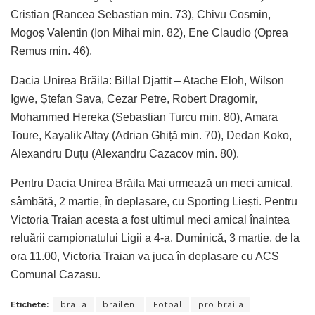
Cristian (Rancea Sebastian min. 73), Chivu Cosmin,
Mogoș Valentin (Ion Mihai min. 82), Ene Claudio (Oprea
Remus min. 46).
Dacia Unirea Brăila: Billal Djattit – Atache Eloh, Wilson
Igwe, Ștefan Sava, Cezar Petre, Robert Dragomir,
Mohammed Hereka (Sebastian Turcu min. 80), Amara
Toure, Kayalik Altay (Adrian Ghiță min. 70), Dedan Koko,
Alexandru Duțu (Alexandru Cazacov min. 80).
Pentru Dacia Unirea Brăila Mai urmează un meci amical,
sâmbătă, 2 martie, în deplasare, cu Sporting Liești. Pentru
Victoria Traian acesta a fost ultimul meci amical înaintea
reluării campionatului Ligii a 4-a. Duminică, 3 martie, de la
ora 11.00, Victoria Traian va juca în deplasare cu ACS
Comunal Cazasu.
Etichete:
braila
braileni
Fotbal
pro braila