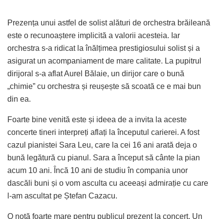
Prezența unui astfel de solist alături de orchestra brăileană
este o recunoaștere implicită a valorii acesteia. Iar
orchestra s-a ridicat la înălțimea prestigiosului solist și a
asigurat un acompaniament de mare calitate. La pupitrul
dirijoral s-a aflat Aurel Bălaie, un dirijor care o bună
„chimie” cu orchestra și reușește să scoată ce e mai bun
din ea.
Foarte bine venită este și ideea de a invita la aceste
concerte tineri interpreți aflați la începutul carierei. A fost
cazul pianistei Sara Leu, care la cei 16 ani arată deja o
bună legătură cu pianul. Sara a început să cânte la pian
acum 10 ani. Încă 10 ani de studiu în compania unor
dascăli buni și o vom asculta cu aceeași admirație cu care
l-am ascultat pe Ștefan Cazacu.
O notă foarte mare pentru publicul prezent la concert. Un