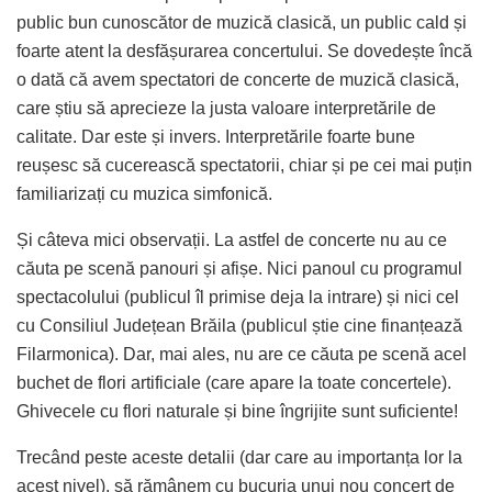
public bun cunoscător de muzică clasică, un public cald și
foarte atent la desfășurarea concertului. Se dovedește încă
o dată că avem spectatori de concerte de muzică clasică,
care știu să aprecieze la justa valoare interpretările de
calitate. Dar este și invers. Interpretările foarte bune
reușesc să cucerească spectatorii, chiar și pe cei mai puțin
familiarizați cu muzica simfonică.
Și câteva mici observații. La astfel de concerte nu au ce
căuta pe scenă panouri și afișe. Nici panoul cu programul
spectacolului (publicul îl primise deja la intrare) și nici cel
cu Consiliul Județean Brăila (publicul știe cine finanțează
Filarmonica). Dar, mai ales, nu are ce căuta pe scenă acel
buchet de flori artificiale (care apare la toate concertele).
Ghivecele cu flori naturale și bine îngrijite sunt suficiente!
Trecând peste aceste detalii (dar care au importanța lor la
acest nivel), să rămânem cu bucuria unui nou concert de