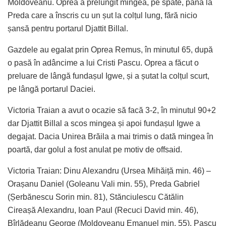
Moldoveanu. Oprea a prelungit mingea, pe spate, până la
Preda care a înscris cu un șut la colțul lung, fără nicio
șansă pentru portarul Djattit Billal.
Gazdele au egalat prin Oprea Remus, în minutul 65, după
o pasă în adâncime a lui Cristi Pascu. Oprea a făcut o
preluare de lângă fundașul Igwe, și a șutat la colțul scurt,
pe lângă portarul Daciei.
Victoria Traian a avut o ocazie să facă 3-2, în minutul 90+2
dar Djattit Billal a scos mingea și apoi fundașul Igwe a
degajat. Dacia Unirea Brăila a mai trimis o dată mingea în
poartă, dar golul a fost anulat pe motiv de offsaid.
Victoria Traian: Dinu Alexandru (Ursea Mihăiță min. 46) –
Orașanu Daniel (Goleanu Vali min. 55), Preda Gabriel
(Șerbănescu Sorin min. 81), Stănciulescu Cătălin
Cireașă Alexandru, Ioan Paul (Recuci David min. 46),
Bîrlădeanu George (Moldoveanu Emanuel min. 55), Pascu