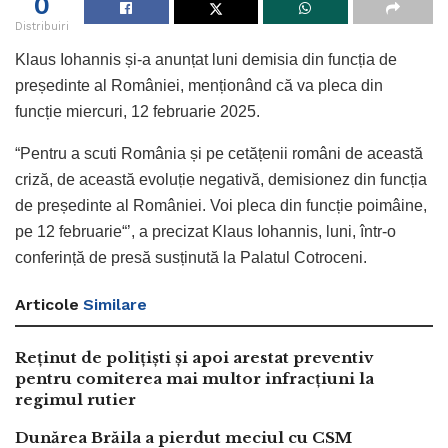
0
Distribuiri
Klaus Iohannis și-a anunțat luni demisia din funcția de
președinte al României, menționând că va pleca din
funcție miercuri, 12 februarie 2025.
“Pentru a scuti România și pe cetățenii români de această
criză, de această evoluție negativă, demisionez din funcția
de președinte al României. Voi pleca din funcție poimâine,
pe 12 februarie“’, a precizat Klaus Iohannis, luni, într-o
conferință de presă susținută la Palatul Cotroceni.
Articole
Similare
Reținut de polițiști și apoi arestat preventiv
pentru comiterea mai multor infracțiuni la
regimul rutier
Dunărea Brăila a pierdut meciul cu CSM