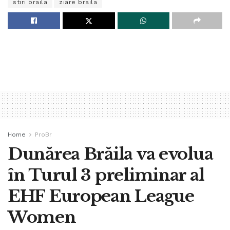
stiri braila
ziare braila
Home
ProBr
Dunărea Brăila va evolua
în Turul 3 preliminar al
EHF European League
Women