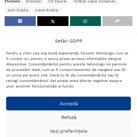
Etichete:
braileni
CS Faurei
fotbal cupa romaniei
stiri braila
ziare braila
Setări GDPR
Pentru a oferi cea mai bună experiență, folosim tehnologii, cum ar
fi cookie-uri, pentru a stoca și/sau accesa informațiile despre
dispozitive. Consimțământul pentru aceste tehnologii ne permite
să procesăm date, cum ar fi comportamentul de navigare sau ID-
uri unice pe acest site. Dacă nu îți dai consimțământul sau îți
Termeni si conditii
Politică de confidențialitate
retragi consimțământul dat poate avea afecte negative asupra
Politica cookies
Setări GDPR
Contact
unor anumite funcționalități și funcții.
Telefon:
+40 788 760 194
Acceptă
Refuză
© Probr.ro 2022. Created by
I
MCreative.ro
.
Vezi preferințele