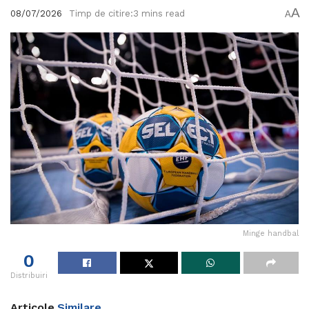
A
08/07/2026
Timp de citire:3 mins read
A
Minge handbal
0
Distribuiri
Articole
Similare