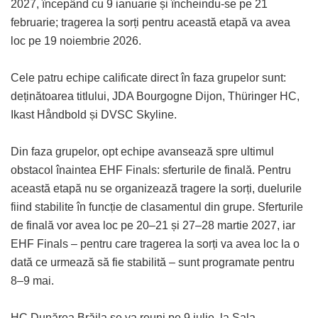
2027, începând cu 9 ianuarie și încheindu-se pe 21
februarie; tragerea la sorți pentru această etapă va avea
loc pe 19 noiembrie 2026.
Cele patru echipe calificate direct în faza grupelor sunt:
deținătoarea titlului, JDA Bourgogne Dijon, Thüringer HC,
Ikast Håndbold și DVSC Skyline.
Din faza grupelor, opt echipe avansează spre ultimul
obstacol înaintea EHF Finals: sferturile de finală. Pentru
această etapă nu se organizează tragere la sorți, duelurile
fiind stabilite în funcție de clasamentul din grupe. Sferturile
de finală vor avea loc pe 20–21 și 27–28 martie 2027, iar
EHF Finals – pentru care tragerea la sorți va avea loc la o
dată ce urmează să fie stabilită – sunt programate pentru
8–9 mai.
HC Dunărea Brăila se va reuni pe 9 iulie, la Sala