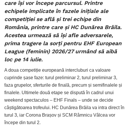
care își vor începe parcursul. Printre
echipele implicate în fazele inițiale ale
competiției se află și trei echipe din
România, printre care și HC Dunărea Brăila.
Acestea urmează să își afle adversarele,
prima tragere la sorți pentru EHF European
League (feminin) 2026/27 urmând să aibă
loc pe 14 iulie.
A doua competiție europeană intercluburi ca valoare
cuprinde șase faze: turul preliminar 2, turul preliminar 3,
faza grupelor, sferturile de finală, precum și semifinalele și
finalele. Ultimele două etape se dispută în cadrul unui
weekend spectaculos – EHF Finals – unde se decide
câștigătoarea trofeului. HC Dunărea Brăila va intra direct în
turul 3, iar Corona Brașov și SCM Râmnicu Vâlcea vor
începe din turul 2.