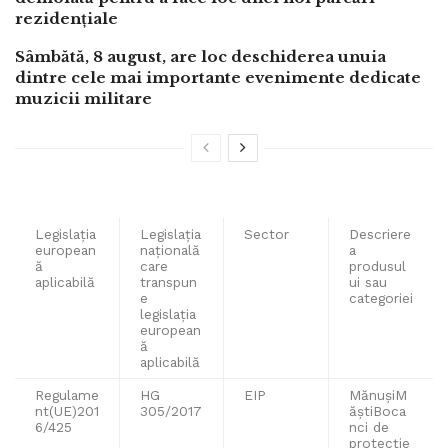
rezidențiale
Sâmbătă, 8 august, are loc deschiderea unuia
dintre cele mai importante evenimente dedicate
muzicii militare
Legislaţia
Legislaţia
Sector
Descriere
european
naţională
a
ă
care
produsul
aplicabilă
transpun
ui sau
e
categoriei
legislaţia
european
ă
aplicabilă
Regulame
HG
EIP
MănușiM
nt(UE)201
305/2017
ăștiBoca
6/425
nci de
protecție