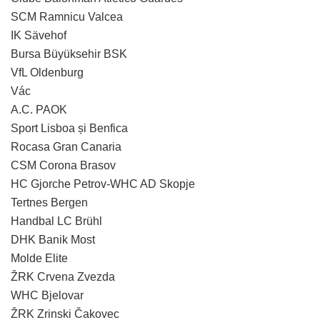
SCM Ramnicu Valcea
IK Sävehof
Bursa Büyüksehir BSK
VfL Oldenburg
Vác
A.C. PAOK
Sport Lisboa și Benfica
Rocasa Gran Canaria
CSM Corona Brasov
HC Gjorche Petrov-WHC AD Skopje
Tertnes Bergen
Handbal LC Brühl
DHK Banik Most
Molde Elite
ŽRK Crvena Zvezda
WHC Bjelovar
ŽRK Zrinski Čakovec