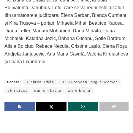
Polivalentă Danubius. Lotul care se va reuni este alcătuit
din următoarele jucătoare: Elena Șerban, Bianca Curmenț
și Kira Trusova – portari, Mihaela Mihai, Beatrice Raicea,
Diana Lefter, Mariam Mohamed, Daria Mihăilă, Daria
Michalak, Katarina Jezic, Bobana Olteanu, Sofie Bardrum,
Alisia Boiciuc, Rebeca Necula, Cristina Laslo, Elena Roșu,
Andjela Janjusevic, Ana Maria Gavrilă, Valeria Kirdiasheva
și Diana Lixăndroiu.
Etichete:
Dunărea Brăila
EHF European League Women
stiri braila
stiri din braila
ziare braila