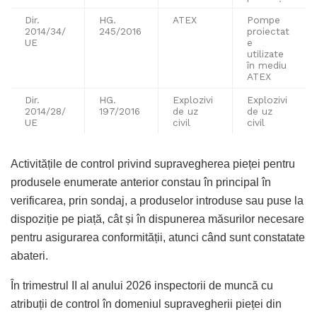
Dir.
HG.
ATEX
Pompe
2014/34/
245/2016
proiectat
UE
e
utilizate
în mediu
ATEX
Dir.
HG.
Explozivi
Explozivi
2014/28/
197/2016
de uz
de uz
UE
civil
civil
Activitățile de control privind supravegherea pieței pentru
produsele enumerate anterior constau în principal în
verificarea, prin sondaj, a produselor introduse sau puse la
dispoziție pe piață, cât și în dispunerea măsurilor necesare
pentru asigurarea conformității, atunci când sunt constatate
abateri.
În trimestrul II al anului 2026 inspectorii de muncă cu
atribuții de control în domeniul supravegherii pieței din