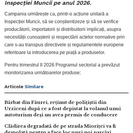
Inspecției Muncii pe anul 2026.
Campania urmărește ca, printr-o acțiune unitară a
Inspecției Muncii, să se conștientizeze și să se verifice
producătorii, importatorii și distribuitorii implicați, asupra
necesității cunoașterii și respectării actelor normative prin
care s-au transpus directivele și regulamentele europene
referitoare la introducerea pe piață a produselor.
Pentru trimestrul II 2026 Programul sectorial a prevăzut
monitorizarea următoarelor produse:
Articole
Similare
Bărbat din Făurei, reținut de polițiștii din
Urziceni după ce a fost depistat la volanul unui
autoturism deși nu avea permis de conducere
Clădirea degradată de pe strada Mioriței va fi
demolată pentru a face loc unei noi parcări