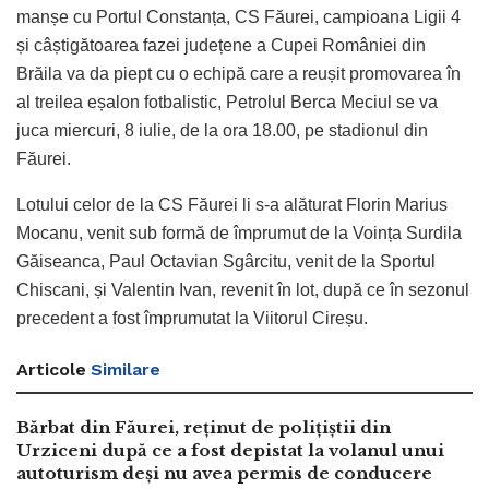
manșe cu Portul Constanța, CS Făurei, campioana Ligii 4
și câștigătoarea fazei județene a Cupei României din
Brăila va da piept cu o echipă care a reușit promovarea în
al treilea eșalon fotbalistic, Petrolul Berca Meciul se va
juca miercuri, 8 iulie, de la ora 18.00, pe stadionul din
Făurei.
Lotului celor de la CS Făurei li s-a alăturat Florin Marius
Mocanu, venit sub formă de împrumut de la Voința Surdila
Găiseanca, Paul Octavian Sgârcitu, venit de la Sportul
Chiscani, și Valentin Ivan, revenit în lot, după ce în sezonul
precedent a fost împrumutat la Viitorul Cireșu.
Articole
Similare
Bărbat din Făurei, reținut de polițiștii din
Urziceni după ce a fost depistat la volanul unui
autoturism deși nu avea permis de conducere