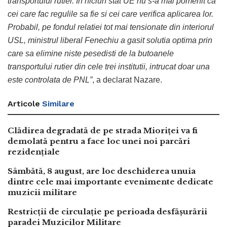
transportului rutier. In niciun stat UE nu s-a mai pomenit ca
cei care fac regulile sa fie si cei care verifica aplicarea lor.
Probabil, pe fondul relatiei tot mai tensionate din interiorul
USL, ministrul liberal Fenechiu a gasit solutia optima prin
care sa elimine niste pesedisti de la butoanele
transportului rutier din cele trei institutii, intrucat doar una
este controlata de PNL”
, a declarat Nazare.
Articole
Similare
Clădirea degradată de pe strada Mioriței va fi
demolată pentru a face loc unei noi parcări
rezidențiale
Sâmbătă, 8 august, are loc deschiderea unuia
dintre cele mai importante evenimente dedicate
muzicii militare
Restricții de circulație pe perioada desfășurării
paradei Muzicilor Militare