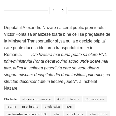
Deputatul Alexandru Nazare i-a cerut public premierului
Victor Ponta sa analizeze foarte bine ce i se pregateste de
la Ministerul Transporturilor si „sa nu ia o decizie pripita”
care poate duce la blocarea transportului rutier in
Romania.
„Ce lovitura mai buna poate sa ofere PNL
prim-ministrului Ponta decat lovind acolo unde doare mai
tare, adica in sefimea pesedista care se vede dintr-o
singura miscare decapitata din doua institutii puternice, cu
structuri deconcentrate in fiecare judet?”
, a incheiat
Nazare.
Etichete:
alexandru nazare
ARR
braila
Comasarea
ISCTR
pro braila
probraila
RAR
razboiului intern din USL
stiri
stiri braila
stiri online