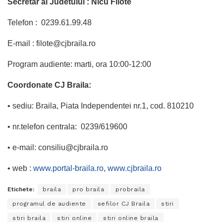
Secretar al Judetului : Nicu Filote
Telefon : 0239.61.99.48
E-mail : filote@cjbraila.ro
Program audiente: marti, ora 10:00-12:00
Coordonate CJ Braila:
• sediu: Braila, Piata Independentei nr.1, cod. 810210
• nr.telefon centrala: 0239/619600
• e-mail: consiliu@cjbraila.ro
• web :
www.portal-braila.ro
,
www.cjbraila.ro
Etichete:
braila
pro braila
probraila
programul de audiente
sefilor CJ Braila
stiri
stiri braila
stiri online
stiri online braila