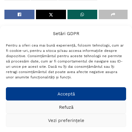
Setări GDPR
Pentru a oferi cea mai bună experiență, folosim tehnologii, cum ar
fi cookie-uri, pentru a stoca și/sau accesa informațiile despre
dispozitive. Consimțământul pentru aceste tehnologii ne permite
să procesăm date, cum ar fi comportamentul de navigare sau ID-
uri unice pe acest site. Dacă nu îți dai consimțământul sau îți
Termeni si conditii
Politică de confidențialitate
retragi consimțământul dat poate avea afecte negative asupra
Politica cookies
Setări GDPR
Contact
unor anumite funcționalități și funcții.
Telefon:
+40 788 760 194
Acceptă
Refuză
© Probr.ro 2022. Created by
I
MCreative.ro
.
Vezi preferințele