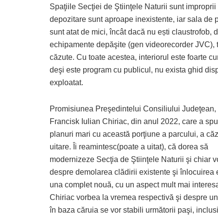
Spaţiile Secţiei de Ştiinţele Naturii sunt impropr
depozitare sunt aproape inexistente, iar sala de p
sunt atat de mici, încât dacă nu ești claustrofob, de
echipamente depăşite (gen videorecorder JVC), to
căzute. Cu toate acestea, interiorul este foarte cu
deşi este program cu publicul, nu exista ghid dispo
exploatat.
Promisiunea Preşedintelui Consiliului Judeţean,
Francisk Iulian Chiriac, din anul 2022, care a sp
planuri mari cu această porţiune a parcului, a căz
uitare. Îi reamintesc(poate a uitat), că dorea să
modernizeze Secţia de Ştiinţele Naturii şi chiar 
despre demolarea clădirii existente şi înlocuirea 
una complet nouă, cu un aspect mult mai interesa
Chiriac vorbea la vremea respectivă şi despre un
în baza căruia se vor stabili următorii paşi, inclu