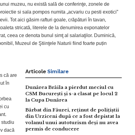
ii unui muzeu, nu există sală de conferinţe, zonele de
roiectie si sala pompos numita „acvariu cu pesti exotici”
vii. Tot aici găsim rafturi goale, crăpături în tavan,
aleta stricată, literele de la denumirea exponatelor
rat, ceea ce denota bunul simţ al salariaţilor. Duminică,
nibil, Muzeul de Ştiinţele Naturii fiind foarte puțin
Articole
Similare
us că are
ut în
Dunărea Brăila a pierdut meciul cu
CSM București și s-a clasat pe locul 2
vorbea
la Cupa Dunărea
ei cu
Bărbat din Făurei, reținut de polițiștii
nt.
din Urziceni după ce a fost depistat la
 studiu
volanul unui autoturism deși nu avea
permis de conducere
siv dacă