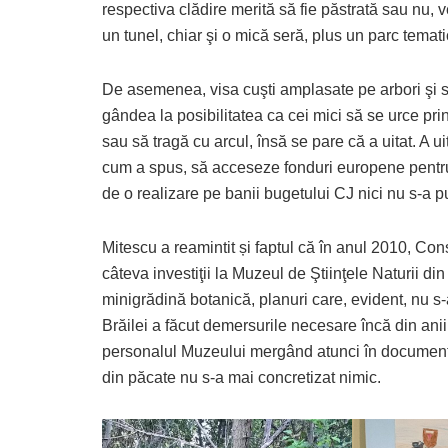
respectiva clădire merită să fie păstrată sau nu, 
un tunel, chiar şi o mică seră, plus un parc temati
De asemenea, visa cuşti amplasate pe arbori şi 
gândea la posibilitatea ca cei mici să se urce pri
sau să tragă cu arcul, însă se pare că a uitat. A ui
cum a spus, să acceseze fonduri europene pentru
de o realizare pe banii bugetului CJ nici nu s-a 
Mitescu a reamintit și faptul că în anul 2010, Con
câteva investiţii la Muzeul de Ştiinţele Naturii d
minigrădină botanică, planuri care, evident, nu s-
Brăilei a făcut demersurile necesare încă din ani
personalul Muzeului mergând atunci în documentar
din păcate nu s-a mai concretizat nimic.