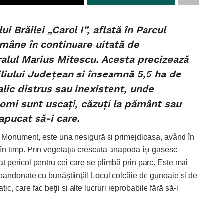
i Brăilei „Carol I”, aflată în Parcul
mâne în continuare uitată de
ralul Marius Mitescu. Acesta precizează
iliului Judeţean si înseamnă 5,5 ha de
lic distrus sau inexistent, unde
pomi sunt uscaţi, căzuţi la pământ sau
 apucat să-i care.
l Monument, este una nesigură si primejdioasa, având în
e în timp. Prin vegetaţia crescută anapoda îşi găsesc
rat pericol pentru cei care se plimbă prin parc. Este mai
bandonate cu bunăştiinţă! Locul colcăie de gunoaie si de
ic, care fac beţii si alte lucruri reprobabile fără să-i