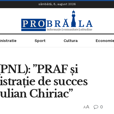
sâmbătă, 8, august 2026
nistratie
Sport
Cultura
Economi
(PNL): ”PRAF și
trație de succes
ulian Chiriac”
A
0
A