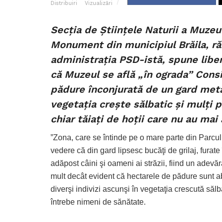
Distribuiri
Vizualizări
Secţia de Ştiinţele Naturii a Muzeulu
Monument din municipiul Brăila, ră
administraţia PSD-istă, spune libe
că Muzeul se află „în ograda” Cons
pădure înconjurată de un gard meta
vegetaţia crește sălbatic și mulți 
chiar tăiaţi de hoţii care nu au mai
”Zona, care se întinde pe o mare parte din Parcu
vedere că din gard lipsesc bucăţi de grilaj, furat
adăpost câini şi oameni ai străzii, fiind un adevă
mult decât evident că hectarele de pădure sunt a
diverşi indivizi ascunşi în vegetaţia crescută sălbat
întrebe nimeni de sănătate.