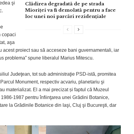
vedea şi
Clădirea degradată de pe strada
Mioriței va fi demolată pentru a face
c.
loc unei noi parcări rezidențiale
se
n copaci
tat, aşa
 acest proiect sau să acceseze bani guvernamentali, iar
pus problema” spune liberalul Marius Mitescu.
siliul Judeţean, tot sub administraţie PSD-istă, promitea
in Parcul Monument, respectiv acvariu, planetariu şi
au materializat. El a mai precizat și faptul că Muzeul
i 1986-1987 pentru înfiinţarea unei Grădini Botanice,
e la Grădinile Botanice din Iaşi, Cluj şi Bucureşti, dar