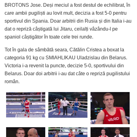
BROTONS Jose. Deși meciul a fost destul de echilibrat, în
care ambii pugiliști au lovit mult, decizia a fost 5-0 pentru
sportivul din Spania. Doar arbitrii din Rusia și din Italia i-au
dat o repriză câștigată lui Jitaru, ceilalți vâzându-l pe
spaniol câștigător în toate cele trei runde.
Tot în gala de sâmbătă seara, Cătălin Cristea a boxat la
categoria 91 kg cu SMIAHLIKAU Uladzislau din Belarus.
Victoria i-a revenit la puncte, decizie 5-0, sportivului din
Belarus. Doar doi arbitrii i-au dat câte o repriză pugilistului
român.