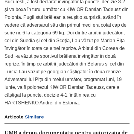
București, a fost declarat învingător la puncte, decizie 3-2
și va boxa în turul următor cu KIWIOR Damian Tadeusz din
Polonia. Pugilistul brăilean a reușit o surpriză, având în
vedere că adversarul său din primul meci era cotat cap de
serie nr. 6 la categoria 69 kg. Doi dintre arbitrii judecători,
cel din Suedia și cel din Scoția, l-au văzut pe Marian Pița
învingător în toate cele trei reprize. Arbitrul din Coreea de
Sud l-a văzut pe sportivul brăilena învingător în două
reprize, în timp ce arbitrii judecători din Belarus și cel din
Turcia l-au văzut pe georgian câștigător în două reprize.
Adversarul lui Pița din meiul următor, programat luni, 19
iunie, va fi polonezul KIWIOR Damian Tadeusz, care a
câștigat la puncte, decizie 4-1, întâlnirea cu
HARTSHENKO Andrei din Estonia.
Articole
Similare
UMB a depus documentația pentru autorizația de