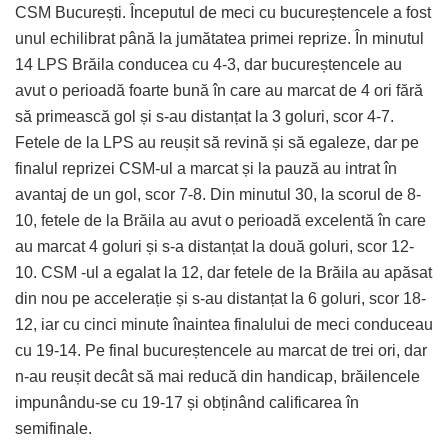
CSM București. Începutul de meci cu bucureștencele a fost
unul echilibrat până la jumătatea primei reprize. În minutul
14 LPS Brăila conducea cu 4-3, dar bucureștencele au
avut o perioadă foarte bună în care au marcat de 4 ori fără
să primească gol și s-au distanțat la 3 goluri, scor 4-7.
Fetele de la LPS au reușit să revină și să egaleze, dar pe
finalul reprizei CSM-ul a marcat și la pauză au intrat în
avantaj de un gol, scor 7-8. Din minutul 30, la scorul de 8-
10, fetele de la Brăila au avut o perioadă excelentă în care
au marcat 4 goluri și s-a distanțat la două goluri, scor 12-
10. CSM -ul a egalat la 12, dar fetele de la Brăila au apăsat
din nou pe accelerație și s-au distanțat la 6 goluri, scor 18-
12, iar cu cinci minute înaintea finalului de meci conduceau
cu 19-14. Pe final bucureștencele au marcat de trei ori, dar
n-au reușit decât să mai reducă din handicap, brăilencele
impunându-se cu 19-17 și obținând calificarea în
semifinale.