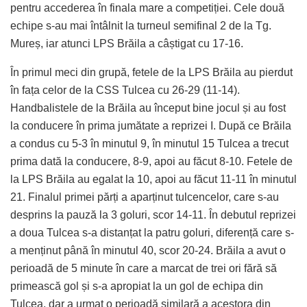
pentru accederea în finala mare a competiției. Cele două
echipe s-au mai întâlnit la turneul semifinal 2 de la Tg.
Mureș, iar atunci LPS Brăila a câștigat cu 17-16.
În primul meci din grupă, fetele de la LPS Brăila au pierdut
în fața celor de la CSS Tulcea cu 26-29 (11-14).
Handbalistele de la Brăila au început bine jocul și au fost
la conducere în prima jumătate a reprizei I. După ce Brăila
a condus cu 5-3 în minutul 9, în minutul 15 Tulcea a trecut
prima dată la conducere, 8-9, apoi au făcut 8-10. Fetele de
la LPS Brăila au egalat la 10, apoi au făcut 11-11 în minutul
21. Finalul primei părți a aparținut tulcencelor, care s-au
desprins la pauză la 3 goluri, scor 14-11. În debutul reprizei
a doua Tulcea s-a distanțat la patru goluri, diferență care s-
a menținut până în minutul 40, scor 20-24. Brăila a avut o
perioadă de 5 minute în care a marcat de trei ori fără să
primească gol și s-a apropiat la un gol de echipa din
Tulcea, dar a urmat o perioadă similară a acestora din