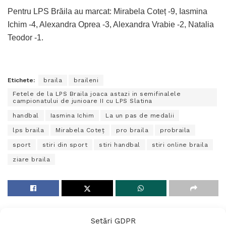
Pentru LPS Brăila au marcat: Mirabela Coteț -9, Iasmina
Ichim -4, Alexandra Oprea -3, Alexandra Vrabie -2, Natalia
Teodor -1.
Etichete:
braila
braileni
Fetele de la LPS Braila joaca astazi in semifinalele
campionatului de junioare II cu LPS Slatina
handbal
Iasmina Ichim
La un pas de medalii
lps braila
Mirabela Coteț
pro braila
probraila
sport
stiri din sport
stiri handbal
stiri online braila
ziare braila
Setări GDPR