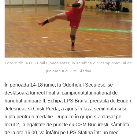
Fetele de la LPS Braila joaca astazi in semifinalele campionatului de
junioare II cu LPS Slatina
În perioada 14-18 iunie, la Odorheiul Secuiesc, se
desfășoară turneul final al campionatului național de
handbal junioare II. Echipa LPS Brăila, pregătită de Eugen
Jelesneac și Cristi Preda, a ajuns în faza semifinală și se
luptă pentru o medalie. După ce în grupe s-a clasat pe
locul 2, la egalitate de puncte cu CSM București, sâmbătă,
de la ora 16.00, va întâlni pe LPS Slatina într-un meci