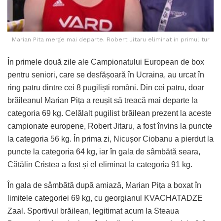
Marian Pita merge mai departe. Robert Jitaru eliminat in primul tur
În primele două zile ale Campionatului European de box
pentru seniori, care se desfășoară în Ucraina, au urcat în
ring patru dintre cei 8 pugiliști români. Din cei patru, doar
brăileanul Marian Pița a reușit să treacă mai departe la
categoria 69 kg. Celălalt pugilist brăilean prezent la aceste
campionate europene, Robert Jitaru, a fost învins la puncte
la categoria 56 kg. În prima zi, Nicușor Ciobanu a pierdut la
puncte la categoria 64 kg, iar în gala de sâmbătă seara,
Cătălin Cristea a fost și el eliminat la categoria 91 kg.
În gala de sâmbătă după amiază, Marian Pița a boxat în
limitele categoriei 69 kg, cu georgianul KVACHATADZE
Zaal. Sportivul brăilean, legitimat acum la Steaua