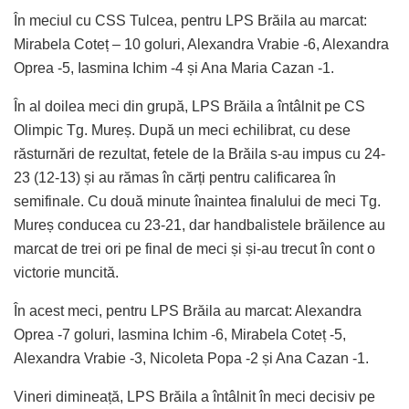
În meciul cu CSS Tulcea, pentru LPS Brăila au marcat:
Mirabela Coteț – 10 goluri, Alexandra Vrabie -6, Alexandra
Oprea -5, Iasmina Ichim -4 și Ana Maria Cazan -1.
În al doilea meci din grupă, LPS Brăila a întâlnit pe CS
Olimpic Tg. Mureș. După un meci echilibrat, cu dese
răsturnări de rezultat, fetele de la Brăila s-au impus cu 24-
23 (12-13) și au rămas în cărți pentru calificarea în
semifinale. Cu două minute înaintea finalului de meci Tg.
Mureș conducea cu 23-21, dar handbalistele brăilence au
marcat de trei ori pe final de meci și și-au trecut în cont o
victorie muncită.
În acest meci, pentru LPS Brăila au marcat: Alexandra
Oprea -7 goluri, Iasmina Ichim -6, Mirabela Coteț -5,
Alexandra Vrabie -3, Nicoleta Popa -2 și Ana Cazan -1.
Vineri dimineață, LPS Brăila a întâlnit în meci decisiv pe