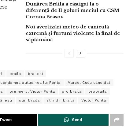
Dunărea Brăila a câștigat la o
sese
diferență de 11 goluri meciul cu CSM
Corona Brașov
Noi avertizări meteo de caniculă
extremă și furtuni violente la final de
săptămână
14
braila
braileni
condamna atitudinea lui Ponta
Marcel Cucu candidat
la
premierul Victor Ponta
pro braila
probraila
mâneşti
stiri braila
stiri din braila
Victor Ponta
Tweet
Send