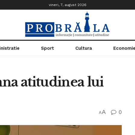
vineri, 7, august 2026
nistratie
Sport
Cultura
Economi
 atitudinea lui
A
0
A