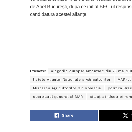
de Apel București, după ce initial BEC-ul respin
candidatura acestei alianțe.
Etichete:
alegerile europarlamentare din 25 mai 20
listele Alianței Naționale a Agricultorilor
MAR-ul 
Miscarea Agricultorilor din Romania
politica Brai
secretarul general al MAR
situaţia industriei ro
Share