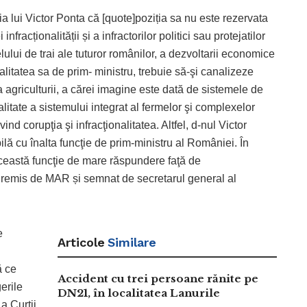
a lui Victor Ponta că [quote]poziția sa nu este rezervata
nfracționalității și a infractorilor politici sau protejatilor
velului de trai ale tuturor românilor, a dezvoltarii economice
calitatea sa de prim- ministru, trebuie să-şi canalizeze
a agriculturii, a cărei imagine este dată de sistemele de
talitate a sistemului integrat al fermelor şi complexelor
d corupţia şi infracţionalitatea. Altfel, d-nul Victor
lă cu înalta funcţie de prim-ministru al României. În
această funcţie de mare răspundere faţă de
ă remis de MAR și semnat de secretarul general al
e
Articole
Similare
ă ce
Accident cu trei persoane rănite pe
gerile
DN21, în localitatea Lanurile
a Curții