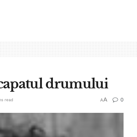
i capatul drumului
A
0
ns read
A