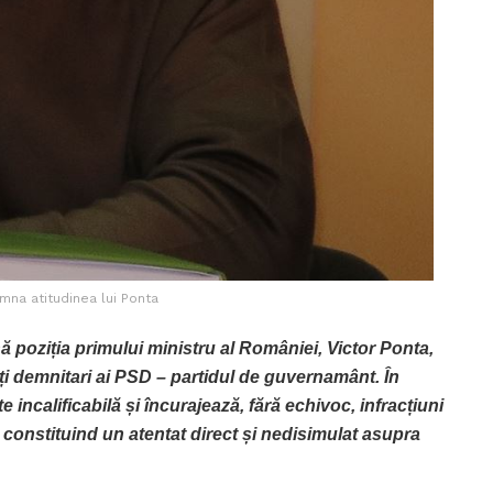
na atitudinea lui Ponta
poziția primului ministru al României, Victor Ponta,
ați demnitari ai PSD – partidul de guvernamânt. În
 incalificabilă și încurajează, fără echivoc, infracțiuni
, constituind un atentat direct și nedisimulat asupra