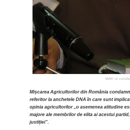
MAR-ul condam
Mișcarea Agricultorilor din România condamnă 
referitor la anchetele DNA în care sunt implic
opinia agricultorilor „o asemenea atitudine este
majore ale membrilor de elita ai acestui partid
justiției”.