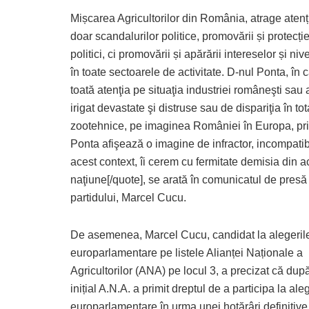
Mișcarea Agricultorilor din România, atrage atenți
doar scandalurilor politice, promovării și protecției i
politici, ci promovării și apărării intereselor și ni
în toate sectoarele de activitate. D-nul Ponta, în 
toată atenţia pe situaţia industriei româneşti sau 
irigat devastate şi distruse sau de dispariţia în to
zootehnice, pe imaginea României în Europa, privin
Ponta afişează o imagine de infractor, incompatibi
acest context, îi cerem cu fermitate demisia din 
naţiune[/quote], se arată în comunicatul de pres
partidului, Marcel Cucu.
De asemenea, Marcel Cucu, candidat la alegeril
europarlamentare pe listele Alianței Naționale a
Agricultorilor (ANA) pe locul 3, a precizat că dup
inițial A.N.A. a primit dreptul de a participa la ale
europarlamentare în urma unei hotărâri definitive 