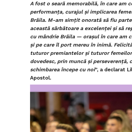
A fost o seară memorabilă, în care am c
performanța, curajul și implicarea femei
Brăila. M-am simțit onorată să fiu parte
această sărbătoare a excelenței și să re
cu mândrie Brăila — orașul în care am c
și pe care îl port mereu în inimă. Felicită
tuturor premiantelor și tuturor femeilor
dovedesc, prin muncă și perseverență, 
schimbarea începe cu noi
”, a declarat Li
Apostol.