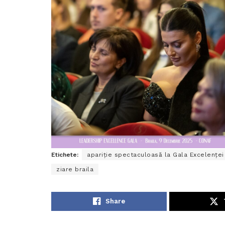
Etichete:
apariție spectaculoasă la Gala Excelenței 
ziare braila
Share