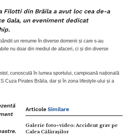
 Filotti din Brăila a avut loc cea de-a
ce Gala, un eveniment dedicat
hip.
obândit un renume în diverse domenii și care s-au
cabile nu doar din mediul de afaceri, ci și din diverse
ostol, cunoscută în lumea sportului, campioană națională
S Cuza Pirates Brăila, dar și în zona lifestyle-ului și a
ezentă
Articole
Similare
iment
Galerie foto+video: Accident grav pe
oastre.
Calea Călărașilor