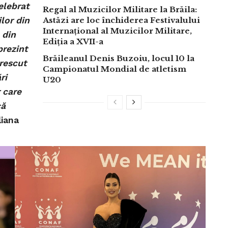
elebrat
Regal al Muzicilor Militare la Brăila:
lor din
Astăzi are loc închiderea Festivalului
Internațional al Muzicilor Militare,
 din
Ediția a XVII-a
prezint
Brăileanul Denis Buzoiu, locul 10 la
rescut
Campionatul Mondial de atletism
ri
U20
 care
că
liana