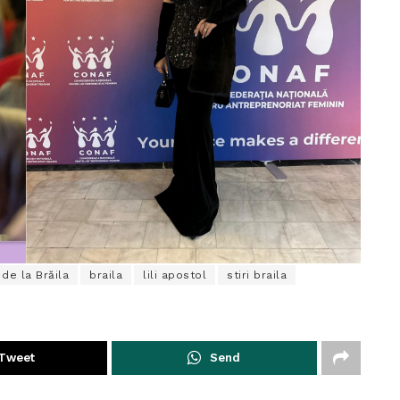
de la Brăila
braila
lili apostol
stiri braila
Tweet
Send