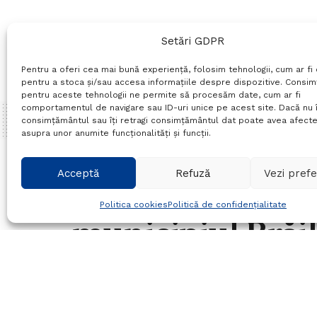
Setări GDPR
Pentru a oferi cea mai bună experiență, folosim tehnologii, cum ar fi 
pentru a stoca și/sau accesa informațiile despre dispozitive. Consi
pentru aceste tehnologii ne permite să procesăm date, cum ar fi
comportamentul de navigare sau ID-uri unice pe acest site. Dacă nu î
consimțământul sau îți retragi consimțământul dat poate avea afecte
asupra unor anumite funcționalități și funcții.
Home
Actualitate
Acceptă
Refuză
Vezi prefe
Percheziție domi
Politica cookies
Politică de confidențialitate
municipiul Brăil
de acțiune „PI
11/12/2025
in
Actualitate
Timp de citire:2 mins read