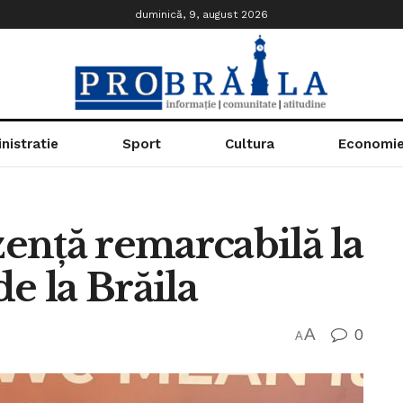
duminică, 9, august 2026
nistratie
Sport
Cultura
Economi
zență remarcabilă la
e la Brăila
A
0
A