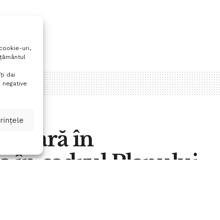
cookie-uri,
mțământul
ți dai
 negative
rințele
ciliară în
a în cadrul Planului
ROTEHNIC”
A
0
A