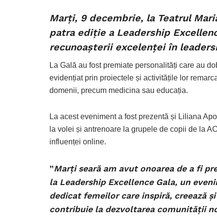
Marți, 9 decembrie, la Teatrul Maria
patra ediție a Leadership Excellen
recunoașterii excelenței în leaders
La Gală au fost premiate personalități care au d
evidențiat prin proiectele și activitățile lor remar
domenii, precum medicina sau educația.
La acest eveniment a fost prezentă și Liliana Ap
la volei și antrenoare la grupele de copii de la AC
influenței online.
”
Marți seară am avut onoarea de a fi pr
la Leadership Excellence Gala, un even
dedicat femeilor care inspiră, creează și
contribuie la dezvoltarea comunității n