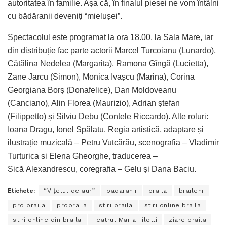
autoritatea în familie. Așa că, în finalul piesei ne vom întâlni
cu bădăranii deveniți “mielușei”.
Spectacolul este programat la ora 18.00, la Sala Mare, iar
din distribuție fac parte actorii Marcel Turcoianu (Lunardo),
Cătălina Nedelea (Margarita), Ramona Gîngă (Lucietta),
Zane Jarcu (Simon), Monica Ivașcu (Marina), Corina
Georgiana Borș (Donafelice), Dan Moldoveanu
(Canciano), Alin Florea (Maurizio), Adrian ștefan
(Filippetto) și Silviu Debu (Contele Riccardo). Alte roluri:
Ioana Dragu, Ionel Spălatu. Regia artistică, adaptare și
ilustrație muzicală – Petru Vutcărău, scenografia – Vladimir
Turturica si Elena Gheorghe, traducerea –
Sică Alexandrescu, coregrafia – Gelu și Dana Baciu.
Etichete:
“Vițelul de aur”
badaranii
braila
braileni
pro braila
probraila
stiri braila
stiri online braila
stiri online din braila
Teatrul Maria Filotti
ziare braila