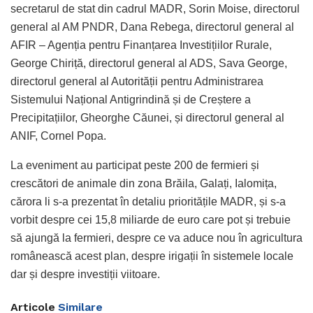
secretarul de stat din cadrul MADR, Sorin Moise, directorul
general al AM PNDR, Dana Rebega, directorul general al
AFIR – Agenția pentru Finanțarea Investițiilor Rurale,
George Chiriță, directorul general al ADS, Sava George,
directorul general al Autorității pentru Administrarea
Sistemului Național Antigrindină și de Creștere a
Precipitațiilor, Gheorghe Căunei, și directorul general al
ANIF, Cornel Popa.
La eveniment au participat peste 200 de fermieri și
crescători de animale din zona Brăila, Galați, Ialomița,
cărora li s-a prezentat în detaliu prioritățile MADR, și s-a
vorbit despre cei 15,8 miliarde de euro care pot și trebuie
să ajungă la fermieri, despre ce va aduce nou în agricultura
românească acest plan, despre irigații în sistemele locale
dar și despre investiții viitoare.
Articole
Similare