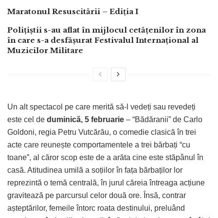
Maratonul Resuscitării – Ediția I
Polițiștii s-au aflat în mijlocul cetățenilor în zona
în care s-a desfășurat Festivalul Internațional al
Muzicilor Militare
Un alt spectacol pe care merită să-l vedeți sau revedeți
este cel de
duminică, 5 februarie
– “Bădăranii” de Carlo
Goldoni, regia Petru Vutcărău, o comedie clasică în trei
acte care reunește comportamentele a trei bărbați “cu
toane”, al căror scop este de a arăta cine este stăpânul în
casă. Atitudinea umilă a soțiilor în fața bărbaților lor
reprezintă o temă centrală, în jurul căreia întreaga acțiune
gravitează pe parcursul celor două ore. Însă, contrar
așteptărilor, femeile întorc roata destinului, preluând