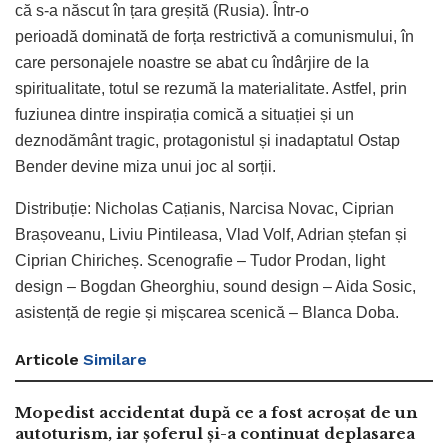
că s-a născut în țara greșită (Rusia). Într-o
perioadă dominată de forța restrictivă a comunismului, în
care personajele noastre se abat cu îndârjire de la
spiritualitate, totul se rezumă la materialitate. Astfel, prin
fuziunea dintre inspirația comică a situației și un
deznodământ tragic, protagonistul și inadaptatul Ostap
Bender devine miza unui joc al sorții.
Distribuție: Nicholas Cațianis, Narcisa Novac, Ciprian
Brașoveanu, Liviu Pintileasa, Vlad Volf, Adrian ștefan și
Ciprian Chiricheș. Scenografie – Tudor Prodan, light
design – Bogdan Gheorghiu, sound design – Aida Sosic,
asistență de regie și mișcarea scenică – Blanca Doba.
Articole
Similare
Mopedist accidentat după ce a fost acroșat de un
autoturism, iar șoferul și-a continuat deplasarea