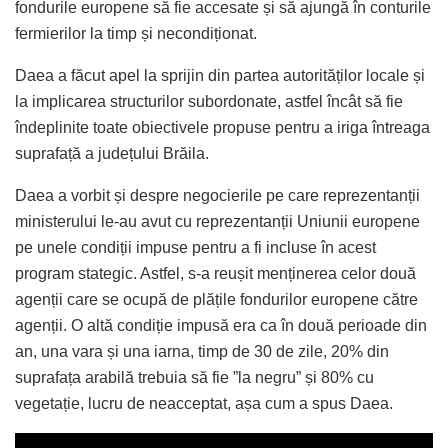
fondurile europene să fie accesate și să ajungă în conturile
fermierilor la timp și necondiționat.
Daea a făcut apel la sprijin din partea autorităților locale și
la implicarea structurilor subordonate, astfel încât să fie
îndeplinite toate obiectivele propuse pentru a iriga întreaga
suprafață a județului Brăila.
Daea a vorbit și despre negocierile pe care reprezentanții
ministerului le-au avut cu reprezentanții Uniunii europene
pe unele condiții impuse pentru a fi incluse în acest
program stategic. Astfel, s-a reușit menținerea celor două
agenții care se ocupă de plățile fondurilor europene către
agenții. O altă condiție impusă era ca în două perioade din
an, una vara și una iarna, timp de 30 de zile, 20% din
suprafața arabilă trebuia să fie ”la negru” și 80% cu
vegetație, lucru de neacceptat, așa cum a spus Daea.