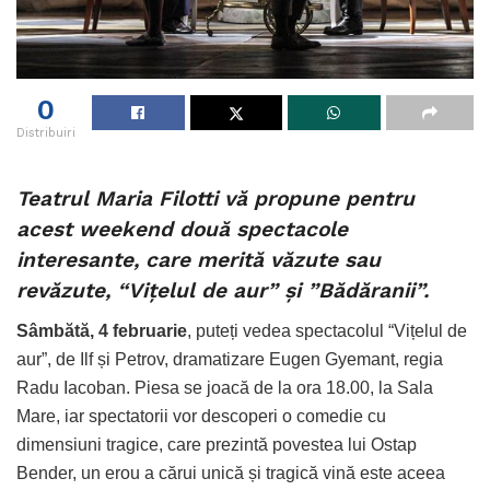
0
Distribuiri
Teatrul Maria Filotti vă propune pentru
acest weekend două spectacole
interesante, care merită văzute sau
revăzute, “Vițelul de aur” și ”Bădăranii”.
Sâmbătă, 4 februarie
, puteți vedea spectacolul “Vițelul de
aur”, de Ilf și Petrov, dramatizare Eugen Gyemant, regia
Radu Iacoban. Piesa se joacă de la ora 18.00, la Sala
Mare, iar spectatorii vor descoperi o comedie cu
dimensiuni tragice, care prezintă povestea lui Ostap
Bender, un erou a cărui unică și tragică vină este aceea