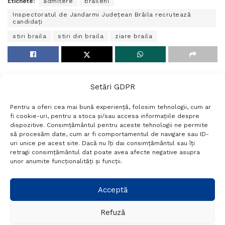
Etichete:
admitere
braileni
Inspectoratul de Jandarmi Județean Brăila recrutează
candidați
stiri braila
stiri din braila
ziare braila
Setări GDPR
Pentru a oferi cea mai bună experiență, folosim tehnologii, cum ar
fi cookie-uri, pentru a stoca și/sau accesa informațiile despre
dispozitive. Consimțământul pentru aceste tehnologii ne permite
să procesăm date, cum ar fi comportamentul de navigare sau ID-
uri unice pe acest site. Dacă nu îți dai consimțământul sau îți
Termeni si conditii
Politică de confidențialitate
retragi consimțământul dat poate avea afecte negative asupra
Politica cookies
Setări GDPR
Contact
unor anumite funcționalități și funcții.
Telefon:
+40 788 760 194
Acceptă
Refuză
© Probr.ro 2022. Created by
I
MCreative.ro
.