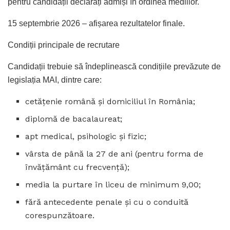
pentru candidații declarați admiși în ordinea mediilor.
15 septembrie 2026 – afișarea rezultatelor finale.
Condiții principale de recrutare
Candidații trebuie să îndeplinească condițiile prevăzute de
legislația MAI, dintre care:
cetățenie română și domiciliul în România;
diplomă de bacalaureat;
apt medical, psihologic și fizic;
vârsta de până la 27 de ani (pentru forma de
învățământ cu frecvență);
media la purtare în liceu de minimum 9,00;
fără antecedente penale și cu o conduită
corespunzătoare.