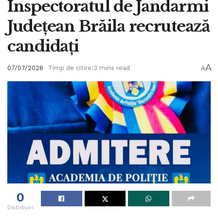
Inspectoratul de Jandarmi
Județean Brăila recrutează
candidați
A
07/07/2026
Timp de citire:3 mins read
A
0
Distribuiri