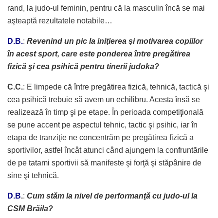
rand, la judo-ul feminin, pentru că la masculin încă se mai
aşteaptă rezultatele notabile…
D.B.
:
Revenind un pic la iniţierea şi motivarea copiilor
în acest sport, care este ponderea între pregătirea
fizică şi cea psihică pentru tinerii judoka?
C.C.
: E limpede că între pregătirea fizică, tehnică, tactică şi
cea psihică trebuie să avem un echilibru. Acesta însă se
realizează în timp şi pe etape. În perioada competiţională
se pune accent pe aspectul tehnic, tactic şi psihic, iar în
etapa de tranziţie ne concentrăm pe pregătirea fizică a
sportivilor, astfel încât atunci când ajungem la confruntările
de pe tatami sportivii să manifeste şi forţă şi stăpânire de
sine şi tehnică.
D.B
.
:
Cum stăm la nivel de performanţă cu judo-ul la
CSM Brăila?