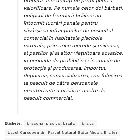
predată unei unităţi de profil pentru
valorificare. Pe numele celor doi bărbaţi,
poliţiştii de frontieră brăileni au
întocmit lucrări penale pentru
săvârşirea infracţiunilor de pescuitul
comercial în habitatele piscicole
naturale, prin orice metode şi mijloace,
al peştilor şi al altor vieţuitoare acvatice,
în perioada de prohibiţie şi în zonele de
protecţie şi producerea, importul,
deţinerea, comercializarea, sau folosirea
la pescuit de către persoanele
neautorizate a oricăror unelte de
pescuit commercial.
Etichete:
braconaj piscicol braila
braila
Lacul Curcubeu din Parcul Natural Balta Mica a Brailei