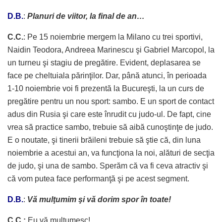
D.B.
:
Planuri de viitor, la final de an…
C.C.
: Pe 15 noiembrie mergem la Milano cu trei sportivi,
Naidin Teodora, Andreea Marinescu şi Gabriel Marcopol, la
un turneu şi stagiu de pregătire. Evident, deplasarea se
face pe cheltuiala părinţilor. Dar, până atunci, în perioada
1-10 noiembrie voi fi prezentă la Bucureşti, la un curs de
pregătire pentru un nou sport: sambo. E un sport de contact
adus din Rusia şi care este înrudit cu judo-ul. De fapt, cine
vrea să practice sambo, trebuie să aibă cunoştinţe de judo.
E o noutate, şi tinerii brăileni trebuie să ştie că, din luna
noiembrie a acestui an, va funcţiona la noi, alături de secţia
de judo, şi una de sambo. Sperăm că va fi ceva atractiv şi
că vom putea face performanţă şi pe acest segment.
D.B.
:
Vă mulţumim şi vă dorim spor în toate!
C.C.:
Eu vă mulţumesc!