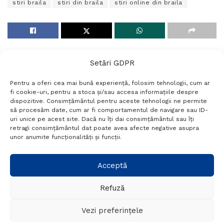
stiri braila
stiri din braila
stiri online din braila
Setări GDPR
Pentru a oferi cea mai bună experiență, folosim tehnologii, cum ar
fi cookie-uri, pentru a stoca și/sau accesa informațiile despre
dispozitive. Consimțământul pentru aceste tehnologii ne permite
să procesăm date, cum ar fi comportamentul de navigare sau ID-
uri unice pe acest site. Dacă nu îți dai consimțământul sau îți
Termeni si conditii
Politică de confidențialitate
retragi consimțământul dat poate avea afecte negative asupra
Politica cookies
Setări GDPR
Contact
unor anumite funcționalități și funcții.
Telefon:
+40 788 760 194
Acceptă
Refuză
© Probr.ro 2022. Created by
I
MCreative.ro
.
Vezi preferințele