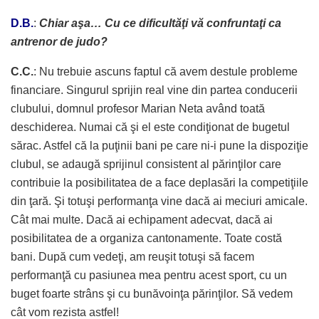
D.B.
:
Chiar aşa… Cu ce dificultăţi vă confruntaţi ca
antrenor de judo?
C.C.
: Nu trebuie ascuns faptul că avem destule probleme
financiare. Singurul sprijin real vine din partea conducerii
clubului, domnul profesor Marian Neta având toată
deschiderea. Numai că şi el este condiţionat de bugetul
sărac. Astfel că la puţinii bani pe care ni-i pune la dispoziţie
clubul, se adaugă sprijinul consistent al părinţilor care
contribuie la posibilitatea de a face deplasări la competiţiile
din ţară. Şi totuşi performanţa vine dacă ai meciuri amicale.
Cât mai multe. Dacă ai echipament adecvat, dacă ai
posibilitatea de a organiza cantonamente. Toate costă
bani. După cum vedeţi, am reuşit totuşi să facem
performanţă cu pasiunea mea pentru acest sport, cu un
buget foarte strâns şi cu bunăvoinţa părinţilor. Să vedem
cât vom rezista astfel!