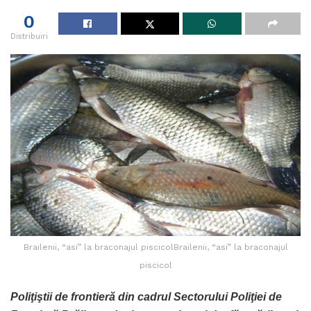
0
Distribuiri
Brailenii, “asi” la braconajul piscicolBrailenii, “asi” la braconajul
piscicol
Poliţiştii de frontieră din cadrul Sectorului Poliţiei de