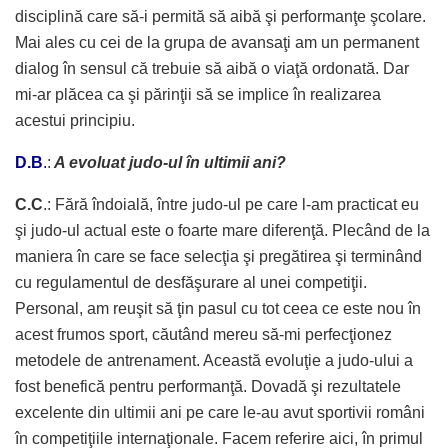
disciplină care să-i permită să aibă şi performanţe şcolare.
Mai ales cu cei de la grupa de avansaţi am un permanent
dialog în sensul că trebuie să aibă o viaţă ordonată. Dar
mi-ar plăcea ca şi părinţii să se implice în realizarea
acestui principiu.
D.B
.
:
A evoluat judo-ul în ultimii ani?
C.C
.: Fără îndoială, între judo-ul pe care l-am practicat eu
şi judo-ul actual este o foarte mare diferenţă. Plecând de la
maniera în care se face selecţia şi pregătirea şi terminând
cu regulamentul de desfăşurare al unei competiţii.
Personal, am reuşit să ţin pasul cu tot ceea ce este nou în
acest frumos sport, căutând mereu să-mi perfecţionez
metodele de antrenament. Această evoluţie a judo-ului a
fost benefică pentru performanţă. Dovadă şi rezultatele
excelente din ultimii ani pe care le-au avut sportivii români
în competiţiile internaţionale. Facem referire aici, în primul