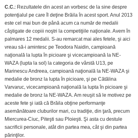
C.C.
: Rezultatele din acest an vorbesc de la sine despre
potenţialul pe care îl deţine Brăila în acest sport. Anul 2013
este cel mai bun de până acum ca număr de medalii
câştigate de copiii noştri la competiţiile naţionale. Avem în
palmares 12 medalii. S-au remarcat mai ales fetele, şi aici
vreau să-i amintesc pe Teodora Naidin, campioană
naţională la lupta în picioare şi vicecampioană la NE-
WAZA (lupta la sol) la categoria de vârstă U13, pe
Marinescu Andreea, campioană naţională la NE-WAZA şi
medalie de bronz la lupta în picioare, şi pe Cătălina
Varvaruc, vicecampioană naţională la lupta în picioare şi
medalie de bronz la NE-WAZA. Am reuşit să le motivez pe
aceste fete şi iată că Brăila obţine performanţe
asemănătoare cluburilor mari, cu tradiţie, din ţară, precum
Miercurea-Ciuc, Piteşti sau Ploieşti. Şi asta cu destule
sacrificii personale, atât din partea mea, cât şi din partea
părinţilor.