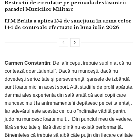
Restricții de circulație pe perioada desfășurării
paradei Muzicilor Militare
ITM Brăila a aplica 154 de sancțiuni în urma celor
144 de controale efectuate în luna iulie 2026
Carmen Constantin
: De la început trebuie subliniat că nu
contează doar „talentul”. Dacă nu munceşti, dacă nu
dovedeşti seriozitate şi perseverenţă, şansele de izbândă
sunt foarte mici în acest sport. Atât studiile de profil apărute,
dar mai ales experienţa din sală arată că acei copii care
muncesc mult la antrenamente îi depăşesc pe cei talentaţi.
Iar adevărul este acesta: cei cu o înclinaţie vădită pentru
judo nu muncesc foarte mult… Din punctul meu de vedere,
fără seriozitate şi fără disciplină nu există performanţă.
Bineînţeles că trebuie să aibă câte puţin din fiecare calitate