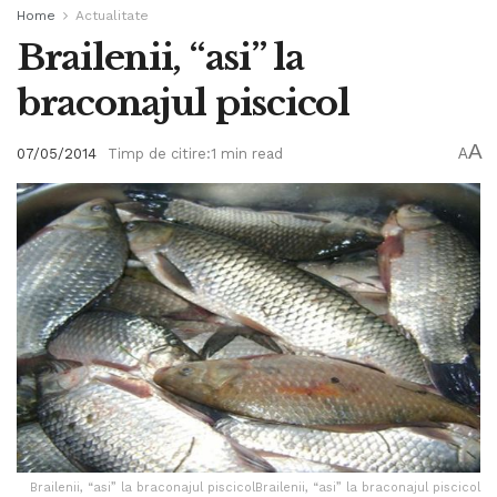
Home
Actualitate
Brailenii, “asi” la
braconajul piscicol
A
07/05/2014
Timp de citire:1 min read
A
Brailenii, “asi” la braconajul piscicolBrailenii, “asi” la braconajul piscicol