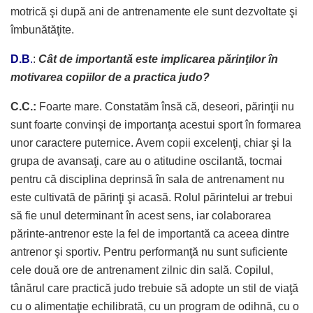
motrică şi după ani de antrenamente ele sunt dezvoltate şi
îmbunătăţite.
D.B
.
:
Cât de importantă este implicarea părinţilor în
motivarea copiilor de a practica judo?
C.C.:
Foarte mare. Constatăm însă că, deseori, părinţii nu
sunt foarte convinşi de importanţa acestui sport în formarea
unor caractere puternice. Avem copii excelenţi, chiar şi la
grupa de avansaţi, care au o atitudine oscilantă, tocmai
pentru că disciplina deprinsă în sala de antrenament nu
este cultivată de părinţi şi acasă. Rolul părintelui ar trebui
să fie unul determinant în acest sens, iar colaborarea
părinte-antrenor este la fel de importantă ca aceea dintre
antrenor şi sportiv. Pentru performanţă nu sunt suficiente
cele două ore de antrenament zilnic din sală. Copilul,
tânărul care practică judo trebuie să adopte un stil de viaţă
cu o alimentaţie echilibrată, cu un program de odihnă, cu o