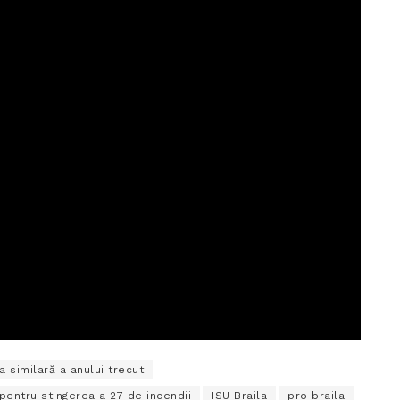
 similară a anului trecut
 pentru stingerea a 27 de incendii
ISU Braila
pro braila