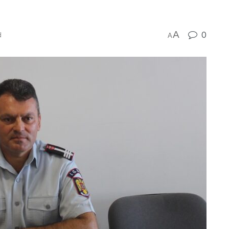
A
0
d
A