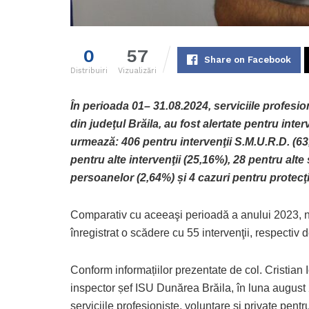
0
57
Share on Facebook
Distribuiri
Vizualizări
În perioada 01– 31.08.2024, serviciile profesion
din judeţul Brăila, au fost alertate pentru inte
urmează: 406 pentru intervenţii S.M.U.R.D. (63
pentru alte intervenţii (25,16%), 28 pentru alte
persoanelor (2,64%) și 4 cazuri pentru protecţ
Comparativ cu aceeaşi perioadă a anului 2023, 
înregistrat o scădere cu 55 intervenţii, respectiv 
Conform informațiilor prezentate de col. Cristian 
inspector șef ISU Dunărea Brăila, în luna august
serviciile profesioniste, voluntare şi private pentru