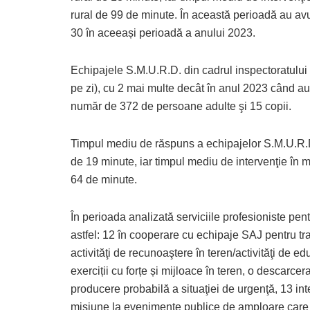
rural de 99 de minute. În această perioadă au avu
30 în aceeași perioadă a anului 2023.
Echipajele S.M.U.R.D. din cadrul inspectoratului a
pe zi), cu 2 mai multe decât în anul 2023 când au 
număr de 372 de persoane adulte şi 15 copii.
Timpul mediu de răspuns a echipajelor S.M.U.R.D. 
de 19 minute, iar timpul mediu de intervenţie în m
64 de minute.
În perioada analizată serviciile profesioniste pentr
astfel: 12 în cooperare cu echipaje SAJ pentru tr
activităţi de recunoaştere în teren/activităţi de ed
exerciții cu forțe și mijloace în teren, o descarc
producere probabilă a situaţiei de urgenţă, 13 inter
misiune la evenimente publice de amploare care 