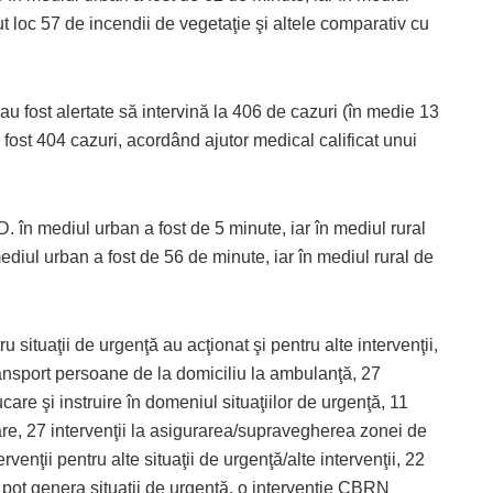
t loc 57 de incendii de vegetaţie şi altele comparativ cu
u fost alertate să intervină la 406 de cazuri (în medie 13
fost 404 cazuri, acordând ajutor medical calificat unui
în mediul urban a fost de 5 minute, iar în mediul rural
ediul urban a fost de 56 de minute, iar în mediul rural de
u situaţii de urgenţă au acţionat şi pentru alte intervenţii,
ansport persoane de la domiciliu la ambulanţă, 27
ucare şi instruire în domeniul situaţiilor de urgenţă, 11
erare, 27 intervenţii la asigurarea/supravegherea zonei de
venţii pentru alte situaţii de urgenţă/alte intervenţii, 22
pot genera situaţii de urgenţă, o intervenție CBRN