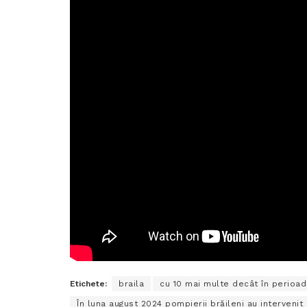
Etichete:
braila
cu 10 mai multe decât în perioada
În luna august 2024 pompierii brăileni au intervenit