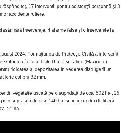
răspândite), 17 intervenţii pentru asistenţă persoană și 3
unor accidente rutiere.
lasări fără intervenţie, 4 alarme false și o intervenţie la
august 2024, Formaţiunea de Protecţie Civilă a intervenit
explodată în localitățile Brăila și Latinu (Măxineni).
entru ridicarea şi depozitarea în vederea distrugerii un
rtilerie calibru 82 mm.
ncendii vegetație uscată pe o suprafață de cca. 502 ha., 25
e pe o suprafață de cca. 140 ha. și un incendiu de litieră
ca. 55 ha.