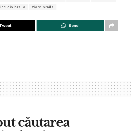
line din braila
ziare braila
Tweet
Send
put căutarea