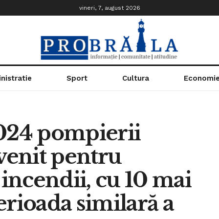
vineri, 7, august 2026
nistratie
Sport
Cultura
Economi
2024 pompierii
rvenit pentru
 incendii, cu 10 mai
erioada similară a