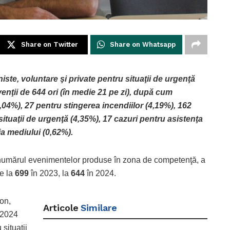
Share on Twitter
Share on Whatsapp
iste, voluntare şi private pentru situaţii de urgenţă
rvenţii de 644 ori (în medie 21 pe zi), după cum
,04%), 27 pentru stingerea incendiilor (4,19%), 162
 situaţii de urgenţă (4,35%), 17 cazuri pentru asistenţa
ia mediului (0,62%).
numărul evenimentelor produse în zona de competenţă, a
de la
699
în 2023, la
644
în 2024.
Ion,
Articole
Similare
 2024
 situaţii