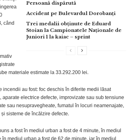
Persoană dispărută
tingerea
Accident pe Bulevardul Dorobanți
10
3, când
Trei medalii obținute de Eduard
Stoian la Campionatele Naționale de
Juniori 1 la kaiac – sprint
imativ
gistrate
be materiale estimate la 33.292.200 lei.
incendii au fost: foc deschis în diferite medii lăsat
, aparate electrice defecte, improvizate sau sub tensiune
ate sau nesupravegheate, fumatul în locuri neamenajate,
 și sisteme de încălzire defecte.
puns a fost în mediul urban a fost de 4 minute, în mediul
e în mediul urban a fost de 62 de minute, iar în mediul