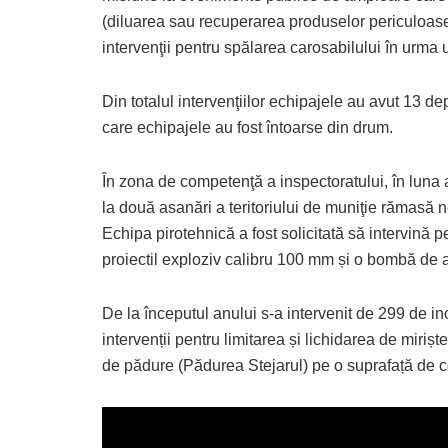
(diluarea sau recuperarea produselor periculoase 
intervenţii pentru spălarea carosabilului în urma 
Din totalul intervenţiilor echipajele au avut 13 dep
care echipajele au fost întoarse din drum.
În zona de competenţă a inspectoratului, în luna 
la două asanări a teritoriului de muniţie rămasă ne
Echipa pirotehnică a fost solicitată să intervină p
proiectil exploziv calibru 100 mm și o bombă de a
De la începutul anului s-a intervenit de 299 de i
intervenții pentru limitarea și lichidarea de mirișt
de pădure (Pădurea Stejarul) pe o suprafață de c