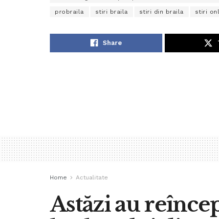
probraila
stiri braila
stiri din braila
stiri on
Share
Home
Actualitate
Astăzi au reînce