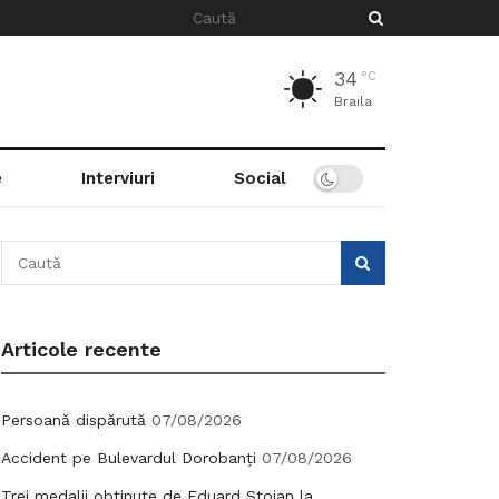
34
°C
Braila
e
Interviuri
Social
Articole recente
Persoană dispărută
07/08/2026
Accident pe Bulevardul Dorobanți
07/08/2026
Trei medalii obținute de Eduard Stoian la