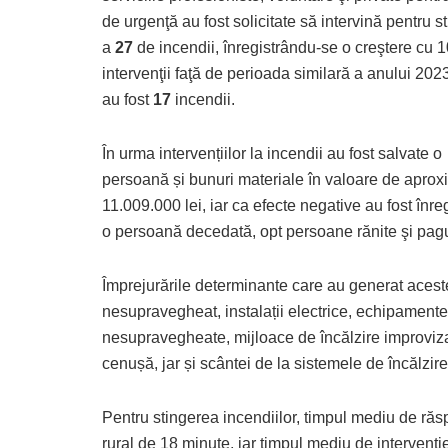
de urgenţă au fost solicitate să intervină pentru s
a
27
de incendii, înregistrându-se o creştere cu 
intervenţii faţă de perioada similară a anului 202
au fost
17
incendii.
În urma intervențiilor la incendii au fost salvate o
persoană și bunuri materiale în valoare de aprox
11.009.000 lei, iar ca efecte negative au fost înre
o persoană decedată, opt persoane rănite şi pagu
Împrejurările determinante care au generat aceste 
nesupravegheat, instalații electrice, echipamente
nesupravegheate, mijloace de încălzire improviz
cenușă, jar și scântei de la sistemele de încălzire
Pentru stingerea incendiilor, timpul mediu de răs
rural de 18 minute, iar timpul mediu de intervenţi