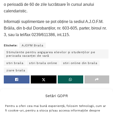
o perioadă de 60 de zile lucrătoare în cursul anului
calendaristic.
Informații suplimentare se pot obține la sediul A.J.O.F.M.
Brăila, din b-dul Dorobanților, nr. 603-605, parter, biroul nr.
3, sau la tel/fax 0239/611386, int.115.
Etichete:
AJOFM Braila
Stimulente pentru angajarea elevilor şi studenţilor pe
perioada vacanţei de vară
stiri braila
stiri braila online
stiri online din braila
ziare braila
Setări GDPR
Pentru a oferi cea mai bună experiență, folosim tehnologii, cum ar
fi cookie-uri, pentru a stoca și/sau accesa informațiile despre