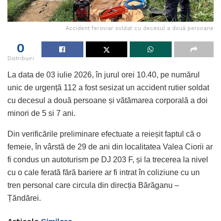
Accident feroviar soldat cu decesul a două persoane
0
Distribuiri
La data de 03 iulie 2026, în jurul orei 10.40, pe numărul
unic de urgență 112 a fost sesizat un accident rutier soldat
cu decesul a două persoane și vătămarea corporală a doi
minori de 5 si 7 ani.
Din verificările preliminare efectuate a reieșit faptul că o
femeie, în vârstă de 29 de ani din localitatea Valea Ciorii ar
fi condus un autoturism pe DJ 203 F, și la trecerea la nivel
cu o cale ferată fără bariere ar fi intrat în coliziune cu un
tren personal care circula din direcția Bărăganu –
Țăndărei.