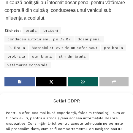
În cauză poliţiştii au întocmit dosar penal pentru vătămare
corporală din culpă şi conducerea unui vehicul sub
influenţa alcoolului.
Etichete:
braila
braileni
conducea autoturismul pe DE 87
dosar penal
IPJ Braila
Motociclist lovit de un sofer baut
pro braila
probraila
stiri braila
stiri din braila
vătămarea corporală
Setări GDPR
Pentru a oferi cea mai bună experiență, folosim tehnologii, cum ar
fi cookie-uri, pentru a stoca și/sau accesa informațiile despre
dispozitive. Consimțământul pentru aceste tehnologii ne permite
să procesăm date, cum ar fi comportamentul de navigare sau ID-