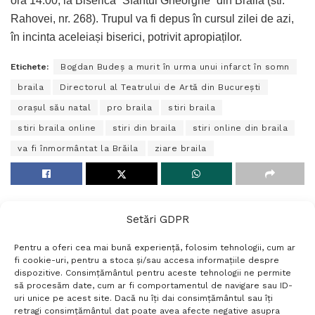
ora 14:00, la Biserică “Sfântul Gheorghe” din Brăila (str.
Rahovei, nr. 268). Trupul va fi depus în cursul zilei de azi,
în incinta aceleiași biserici, potrivit apropiaților.
Etichete:
Bogdan Budeș a murit în urma unui infarct în somn
braila
Directorul al Teatrului de Artă din București
orașul său natal
pro braila
stiri braila
stiri braila online
stiri din braila
stiri online din braila
va fi înmormântat la Brăila
ziare braila
Setări GDPR
Pentru a oferi cea mai bună experiență, folosim tehnologii, cum ar
fi cookie-uri, pentru a stoca și/sau accesa informațiile despre
dispozitive. Consimțământul pentru aceste tehnologii ne permite
să procesăm date, cum ar fi comportamentul de navigare sau ID-
uri unice pe acest site. Dacă nu îți dai consimțământul sau îți
Termeni si conditii
Politică de confidențialitate
retragi consimțământul dat poate avea afecte negative asupra