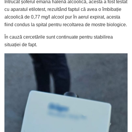
Întrucât șoferul emana halenă alcoolică, acesta a fost testat
cu aparatul etilotest, rezultând faptul că avea o îmbibație
alcoolică de 0,77 mg/l alcool pur în aerul expirat, acesta
fiind condus la spital pentru recoltarea de mostre biologice.
În cauză cercetările sunt continuate pentru stabilirea
situației de fapt.