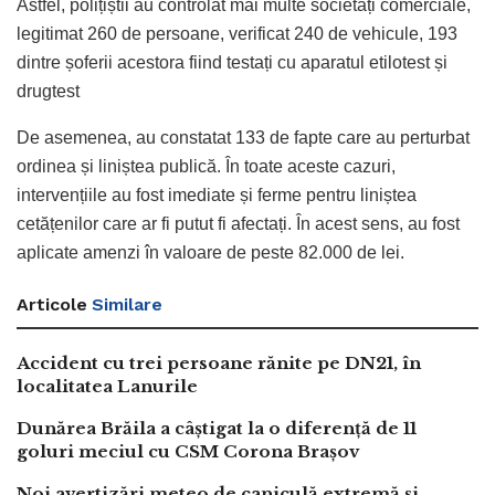
Astfel, polițiștii au controlat mai multe societăți comerciale,
legitimat 260 de persoane, verificat 240 de vehicule, 193
dintre șoferii acestora fiind testați cu aparatul etilotest și
drugtest
De asemenea, au constatat 133 de fapte care au perturbat
ordinea și liniștea publică. În toate aceste cazuri,
intervențiile au fost imediate și ferme pentru liniștea
cetățenilor care ar fi putut fi afectați. În acest sens, au fost
aplicate amenzi în valoare de peste 82.000 de lei.
Articole
Similare
Accident cu trei persoane rănite pe DN21, în
localitatea Lanurile
Dunărea Brăila a câștigat la o diferență de 11
goluri meciul cu CSM Corona Brașov
Noi avertizări meteo de caniculă extremă și