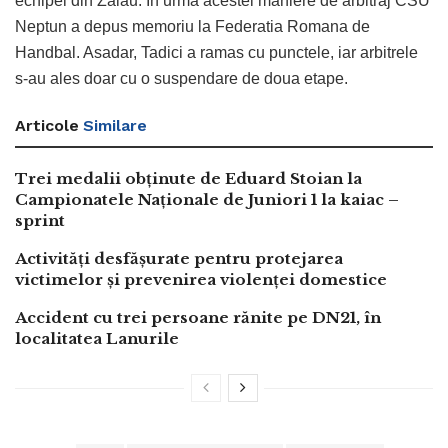
echipei din Zalau. In urma acestei maniere de arbitraj CSU
Neptun a depus memoriu la Federatia Romana de
Handbal. Asadar, Tadici a ramas cu punctele, iar arbitrele
s-au ales doar cu o suspendare de doua etape.
Articole
Similare
Trei medalii obținute de Eduard Stoian la
Campionatele Naționale de Juniori 1 la kaiac –
sprint
Activități desfășurate pentru protejarea
victimelor și prevenirea violenței domestice
Accident cu trei persoane rănite pe DN21, în
localitatea Lanurile