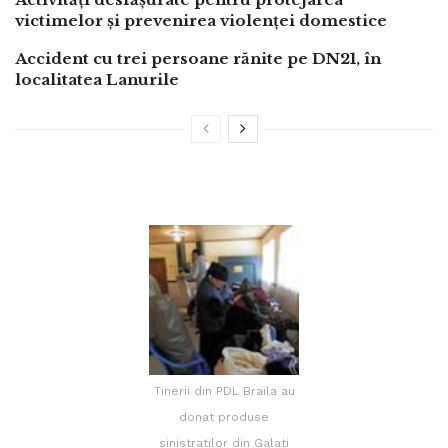
victimelor și prevenirea violenței domestice
Accident cu trei persoane rănite pe DN21, în
localitatea Lanurile
Tinerii din PDL Braila au
donat produse
sinistratilor din Galati