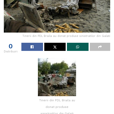
Tinerii din PDL Braila au donat produse sinistratilor din Galati
0
Distribuiri
Tinerii din PDL Braila au
donat produse
sinistratilor din Galati