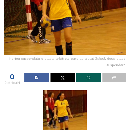
Horjea suspendata o etapa, arbitrele care au ajutat Zalaul, doua etape
suspendare
0
Distribuiri