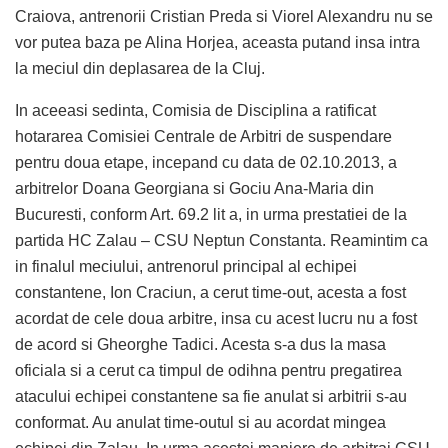
Craiova, antrenorii Cristian Preda si Viorel Alexandru nu se
vor putea baza pe Alina Horjea, aceasta putand insa intra
la meciul din deplasarea de la Cluj.
In aceeasi sedinta, Comisia de Disciplina a ratificat
hotararea Comisiei Centrale de Arbitri de suspendare
pentru doua etape, incepand cu data de 02.10.2013, a
arbitrelor Doana Georgiana si Gociu Ana-Maria din
Bucuresti, conform Art. 69.2 lit a, in urma prestatiei de la
partida HC Zalau – CSU Neptun Constanta. Reamintim ca
in finalul meciului, antrenorul principal al echipei
constantene, Ion Craciun, a cerut time-out, acesta a fost
acordat de cele doua arbitre, insa cu acest lucru nu a fost
de acord si Gheorghe Tadici. Acesta s-a dus la masa
oficiala si a cerut ca timpul de odihna pentru pregatirea
atacului echipei constantene sa fie anulat si arbitrii s-au
conformat. Au anulat time-outul si au acordat mingea