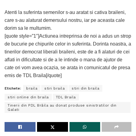
Atenti la suferinta semenilor s-au aratat si cativa braileni,
care s-au alaturat demersului nostru, iar pe aceasta cale
dorim sa le multumim.
[quote style=”1″]Actiunea intreprinsa de noi a adus un strop
de bucurie pe chipurile celor in suferinta. Dorinta noastra, a
tinerilor democrat liberali braileni, este de a fi alaturi de cei
aflati in dificultate si de a le intinde o mana de ajutor de
cate ori vom avea ocazia, se arata in comunicatul de presa
emis de TDL Braila[/quote]
Etichete:
braila
stiri braila
stiri din braila
stiri online din braila
TDL Braila
Tinerii din PDL Brăila au donat produse sinistratilor din
Galati