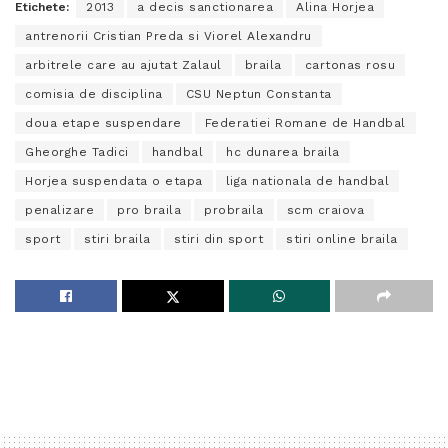
Etichete:
2013
a decis sanctionarea
Alina Horjea
antrenorii Cristian Preda si Viorel Alexandru
arbitrele care au ajutat Zalaul
braila
cartonas rosu
comisia de disciplina
CSU Neptun Constanta
doua etape suspendare
Federatiei Romane de Handbal
Gheorghe Tadici
handbal
hc dunarea braila
Horjea suspendata o etapa
liga nationala de handbal
penalizare
pro braila
probraila
scm craiova
sport
stiri braila
stiri din sport
stiri online braila