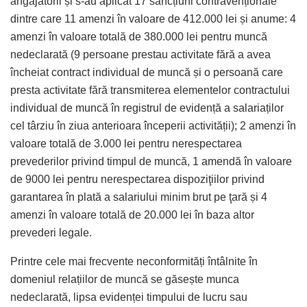
angajatorii și s-au aplicat 17 sancțiuni contravenționale
dintre care 11 amenzi în valoare de 412.000 lei și anume: 4
amenzi în valoare totală de 380.000 lei pentru muncă
nedeclarată (9 persoane prestau activitate fără a avea
încheiat contract individual de muncă și o persoană care
presta activitate fără transmiterea elementelor contractului
individual de muncă în registrul de evidență a salariaților
cel târziu în ziua anterioara începerii activității); 2 amenzi în
valoare totală de 3.000 lei pentru nerespectarea
prevederilor privind timpul de muncă, 1 amendă în valoare
de 9000 lei pentru nerespectarea dispoziţiilor privind
garantarea în plată a salariului minim brut pe ţară și 4
amenzi în valoare totală de 20.000 lei în baza altor
prevederi legale.
Printre cele mai frecvente neconformități întâlnite în
domeniul relațiilor de muncă se găsește munca
nedeclarată, lipsa evidenței timpului de lucru sau