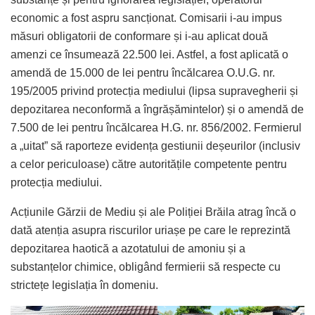
economic a fost aspru sancționat. Comisarii i-au impus
măsuri obligatorii de conformare și i-au aplicat două
amenzi ce însumează 22.500 lei. Astfel, a fost aplicată o
amendă de 15.000 de lei pentru încălcarea O.U.G. nr.
195/2005 privind protecția mediului (lipsa supravegherii și
depozitarea neconformă a îngrășămintelor) și o amendă de
7.500 de lei pentru încălcarea H.G. nr. 856/2002. Fermierul
a „uitat” să raporteze evidența gestiunii deșeurilor (inclusiv
a celor periculoase) către autoritățile competente pentru
protecția mediului.
Acțiunile Gărzii de Mediu și ale Poliției Brăila atrag încă o
dată atenția asupra riscurilor uriașe pe care le reprezintă
depozitarea haotică a azotatului de amoniu și a
substanțelor chimice, obligând fermierii să respecte cu
strictețe legislația în domeniu.