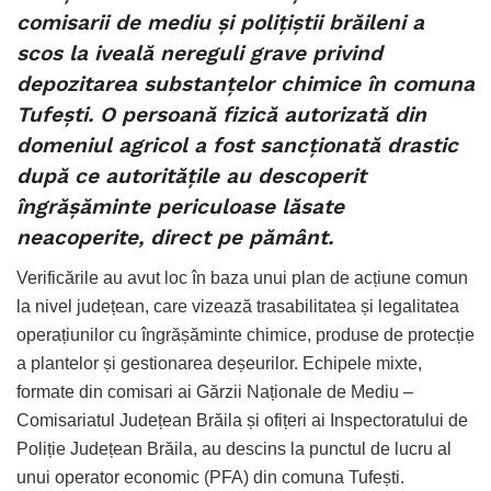
comisarii de mediu și polițiștii brăileni a
scos la iveală nereguli grave privind
depozitarea substanțelor chimice în comuna
Tufești. O persoană fizică autorizată din
domeniul agricol a fost sancționată drastic
după ce autoritățile au descoperit
îngrășăminte periculoase lăsate
neacoperite, direct pe pământ.
Verificările au avut loc în baza unui plan de acțiune comun
la nivel județean, care vizează trasabilitatea și legalitatea
operațiunilor cu îngrășăminte chimice, produse de protecție
a plantelor și gestionarea deșeurilor. Echipele mixte,
formate din comisari ai Gărzii Naționale de Mediu –
Comisariatul Județean Brăila și ofițeri ai Inspectoratului de
Poliție Județean Brăila, au descins la punctul de lucru al
unui operator economic (PFA) din comuna Tufești.