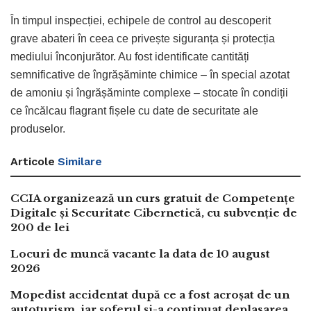
În timpul inspecției, echipele de control au descoperit
grave abateri în ceea ce privește siguranța și protecția
mediului înconjurător. Au fost identificate cantități
semnificative de îngrășăminte chimice – în special azotat
de amoniu și îngrășăminte complexe – stocate în condiții
ce încălcau flagrant fișele cu date de securitate ale
produselor.
Articole
Similare
CCIA organizează un curs gratuit de Competențe
Digitale și Securitate Cibernetică, cu subvenție de
200 de lei
Locuri de muncă vacante la data de 10 august
2026
Mopedist accidentat după ce a fost acroșat de un
autoturism, iar șoferul și-a continuat deplasarea