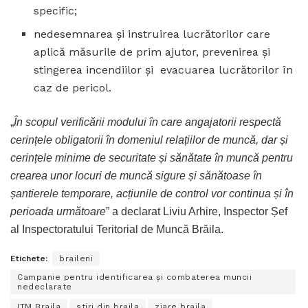
specific;
nedesemnarea și instruirea lucrătorilor care
aplică măsurile de prim ajutor, prevenirea și
stingerea incendiilor și evacuarea lucrătorilor în
caz de pericol.
„
În scopul verificării modului în care angajatorii respectă
cerințele obligatorii în domeniul relațiilor de muncă, dar și
cerințele minime de securitate și sănătate în muncă pentru
crearea unor locuri de muncă sigure și sănătoase în
șantierele temporare, acțiunile de control vor continua și în
perioada următoare
” a declarat Liviu Arhire, Inspector Șef
al Inspectoratului Teritorial de Muncă Brăila.
Etichete:
braileni
Campanie pentru identificarea și combaterea muncii
nedeclarate
ITM Braila
stiri din braila
ziare braila