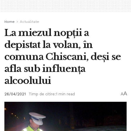
Home
Actualitate
La miezul nopții a
depistat la volan, în
comuna Chiscani, deși se
afla sub influența
alcoolului
A
26/04/2021
Timp de citire:1 min read
A