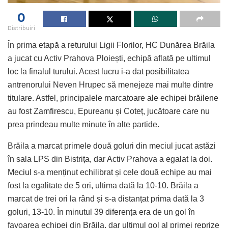
0
Distribuiri
În prima etapă a returului Ligii Florilor, HC Dunărea Brăila
a jucat cu Activ Prahova Ploiești, echipă aflată pe ultimul
loc la finalul turului. Acest lucru i-a dat posibilitatea
antrenorului Neven Hrupec să menejeze mai multe dintre
titulare. Astfel, principalele marcatoare ale echipei brăilene
au fost Zamfirescu, Epureanu și Coteț, jucătoare care nu
prea prindeau multe minute în alte partide.
Brăila a marcat primele două goluri din meciul jucat astăzi
în sala LPS din Bistrița, dar Activ Prahova a egalat la doi.
Meciul s-a menținut echilibrat și cele două echipe au mai
fost la egalitate de 5 ori, ultima dată la 10-10. Brăila a
marcat de trei ori la rând și s-a distanțat prima dată la 3
goluri, 13-10. În minutul 39 diferența era de un gol în
favoarea echipei din Brăila, dar ultimul gol al primei reprize