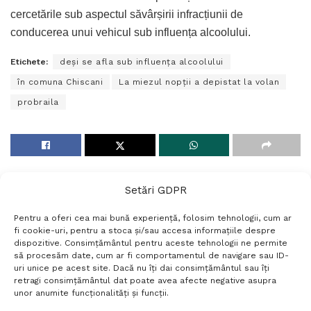
cercetările sub aspectul săvârșirii infracțiunii de
conducerea unui vehicul sub influența alcoolului.
Etichete:
deși se afla sub influența alcoolului
în comuna Chiscani
La miezul nopții a depistat la volan
probraila
Setări GDPR
Pentru a oferi cea mai bună experiență, folosim tehnologii, cum ar
fi cookie-uri, pentru a stoca și/sau accesa informațiile despre
dispozitive. Consimțământul pentru aceste tehnologii ne permite
să procesăm date, cum ar fi comportamentul de navigare sau ID-
uri unice pe acest site. Dacă nu îți dai consimțământul sau îți
Termeni si conditii
Politică de confidențialitate
retragi consimțământul dat poate avea afecte negative asupra
Politica cookies
Setări GDPR
Contact
unor anumite funcționalități și funcții.