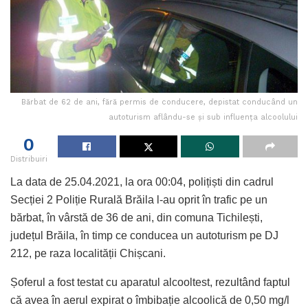
Bărbat de 62 de ani, fără permis de conducere, depistat conducând un
autoturism aflându-se și sub influența alcoolului
0
Distribuiri
La data de 25.04.2021, la ora 00:04, polițiști din cadrul
Secției 2 Poliție Rurală Brăila l-au oprit în trafic pe un
bărbat, în vârstă de 36 de ani, din comuna Tichilești,
județul Brăila, în timp ce conducea un autoturism pe DJ
212, pe raza localității Chișcani.
Șoferul a fost testat cu aparatul alcooltest, rezultând faptul
că avea în aerul expirat o îmbibație alcoolică de 0,50 mg/l