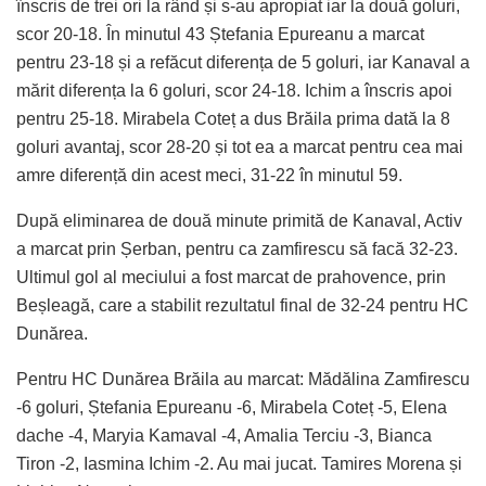
înscris de trei ori la rând și s-au apropiat iar la două goluri,
scor 20-18. În minutul 43 Ștefania Epureanu a marcat
pentru 23-18 și a refăcut diferența de 5 goluri, iar Kanaval a
mărit diferența la 6 goluri, scor 24-18. Ichim a înscris apoi
pentru 25-18. Mirabela Coteț a dus Brăila prima dată la 8
goluri avantaj, scor 28-20 și tot ea a marcat pentru cea mai
amre diferență din acest meci, 31-22 în minutul 59.
După eliminarea de două minute primită de Kanaval, Activ
a marcat prin Șerban, pentru ca zamfirescu să facă 32-23.
Ultimul gol al meciului a fost marcat de prahovence, prin
Beșleagă, care a stabilit rezultatul final de 32-24 pentru HC
Dunărea.
Pentru HC Dunărea Brăila au marcat: Mădălina Zamfirescu
-6 goluri, Ștefania Epureanu -6, Mirabela Coteț -5, Elena
dache -4, Maryia Kamaval -4, Amalia Terciu -3, Bianca
Tiron -2, Iasmina Ichim -2. Au mai jucat. Tamires Morena și