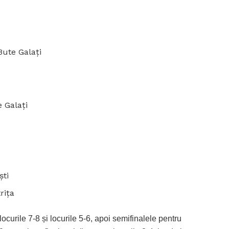
ute Galați
 Galați
ști
rița
ocurile 7-8 și locurile 5-6, apoi semifinalele pentru