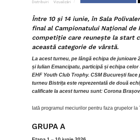
Distribuiri
Vizualizări
Între 10 și 14 iunie, în Sala Polivale
final al Campionatului Național de 
competiție care reunește la start c
această categorie de vârstă.
La acest turneu, pe lângă echipa de junioare 
și Iulian Emancipatu, participă și echipa celo
EHF Youth Club Trophy. CSM București face pa
turneu Bistrița este reprezentată de două echip
calificate la acest turneu sunt: Corona Brașo
Iată programul meciurilor pentru faza grupelor la
GRUPA A
Etapa 1 – 10 iunie 2026