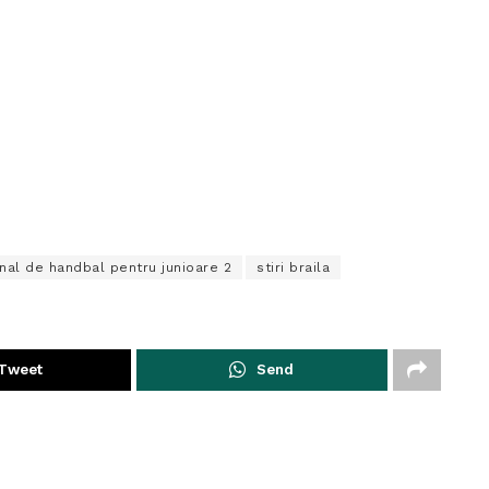
onal de handbal pentru junioare 2
stiri braila
Tweet
Send