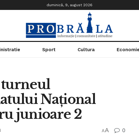
duminică, 9, august 2026
nistratie
Sport
Cultura
Economi
 turneul
atului Național
ru junioare 2
A
0
d
A