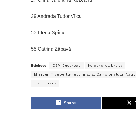
29 Andrada Tudor Vîlcu
53 Elena Spînu
55 Catrina Zăbavă
Etichete:
CSM Bucuresti
hc dunarea braila
Miercuri începe turneul final al Campionatului Nați
ziare braila
Share