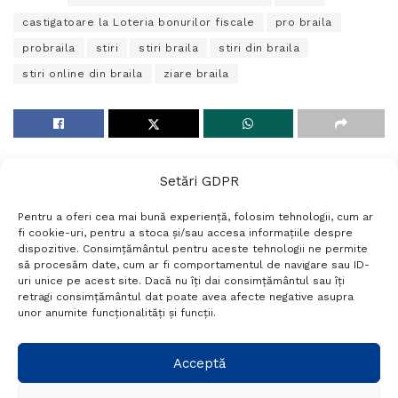
castigatoare la Loteria bonurilor fiscale
pro braila
probraila
stiri
stiri braila
stiri din braila
stiri online din braila
ziare braila
Setări GDPR
Pentru a oferi cea mai bună experiență, folosim tehnologii, cum ar
fi cookie-uri, pentru a stoca și/sau accesa informațiile despre
dispozitive. Consimțământul pentru aceste tehnologii ne permite
să procesăm date, cum ar fi comportamentul de navigare sau ID-
uri unice pe acest site. Dacă nu îți dai consimțământul sau îți
Termeni si conditii
Politică de confidențialitate
retragi consimțământul dat poate avea afecte negative asupra
Politica cookies
Setări GDPR
Contact
unor anumite funcționalități și funcții.
Telefon:
+40 788 760 194
Acceptă