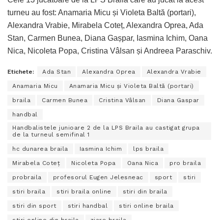
turneu au fost: Anamaria Micu și Violeta Baltă (portari),
Alexandra Vrabie, Mirabela Coteț, Alexandra Oprea, Ada
Stan, Carmen Bunea, Diana Gașpar, Iasmina Ichim, Oana
Nica, Nicoleta Popa, Cristina Vâlsan și Andreea Paraschiv.
Etichete:
Ada Stan
Alexandra Oprea
Alexandra Vrabie
Anamaria Micu
Anamaria Micu și Violeta Baltă (portari)
braila
Carmen Bunea
Cristina Vâlsan
Diana Gaspar
handbal
Handbalistele junioare 2 de la LPS Braila au castigat grupa
de la turneul semifinal 1
hc dunarea braila
Iasmina Ichim
lps braila
Mirabela Coteț
Nicoleta Popa
Oana Nica
pro braila
probraila
profesorul Eugen Jelesneac
sport
stiri
stiri braila
stiri braila online
stiri din braila
stiri din sport
stiri handbal
stiri online braila