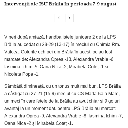
Intervenții ale ISU Brăila în perioada 7-9 august
Vineri după amiază, handbalistele junioare 2 de la LPS
Brăila au cedat cu 28-29 (13-17) în meciul cu Chimia Rm.
Vâlcea. Golurile echipei din Brăila în acest joc au fost
marcate de: Alexandra Oprea -13, Alexandra Vrabie -6,
Iasmina Ichim -5, Oana Nica -2, Mirabela Coteț -1 și
Nicoleta Popa -1.
Sâmbătă dimineață, cu un tonus mult mai bun, LPS Brăila
a câștigat cu 27-21 (15-9) meciul cu CS Marta Baia Mare,
un meci în care fetele de la Brăila au avut chiar și 9 goluri
avantaj la un moment dat. pentru LPS Brăila au marcat:
Alexandra Oprea -9, Alexandra Vrabie -8, Iasmina Ichim -7,
Oana Nica -2 și Mirabela Coteț -1.