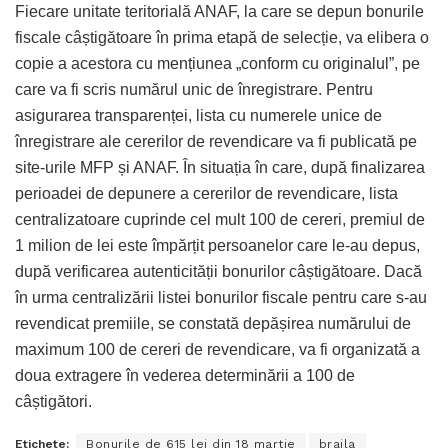
Fiecare unitate teritorială ANAF, la care se depun bonurile
fiscale câștigătoare în prima etapă de selecție, va elibera o
copie a acestora cu mențiunea „conform cu originalul”, pe
care va fi scris numărul unic de înregistrare. Pentru
asigurarea transparenței, lista cu numerele unice de
înregistrare ale cererilor de revendicare va fi publicată pe
site-urile MFP și ANAF. În situația în care, după finalizarea
perioadei de depunere a cererilor de revendicare, lista
centralizatoare cuprinde cel mult 100 de cereri, premiul de
1 milion de lei este împărțit persoanelor care le-au depus,
după verificarea autenticității bonurilor câștigătoare. Dacă
în urma centralizării listei bonurilor fiscale pentru care s-au
revendicat premiile, se constată depășirea numărului de
maximum 100 de cereri de revendicare, va fi organizată a
doua extragere în vederea determinării a 100 de
câștigători.
Etichete:
Bonurile de 615 lei din 18 martie
braila