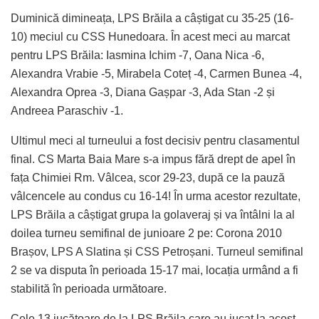
Duminică dimineața, LPS Brăila a câștigat cu 35-25 (16-
10) meciul cu CSS Hunedoara. În acest meci au marcat
pentru LPS Brăila: Iasmina Ichim -7, Oana Nica -6,
Alexandra Vrabie -5, Mirabela Coteț -4, Carmen Bunea -4,
Alexandra Oprea -3, Diana Gașpar -3, Ada Stan -2 și
Andreea Paraschiv -1.
Ultimul meci al turneului a fost decisiv pentru clasamentul
final. CS Marta Baia Mare s-a impus fără drept de apel în
fața Chimiei Rm. Vâlcea, scor 29-23, după ce la pauză
vâlcencele au condus cu 16-14! În urma acestor rezultate,
LPS Brăila a câștigat grupa la golaveraj și va întâlni la al
doilea turneu semifinal de junioare 2 pe: Corona 2010
Brașov, LPS A Slatina și CSS Petroșani. Turneul semifinal
2 se va disputa în perioada 15-17 mai, locația urmând a fi
stabilită în perioada următoare.
Cele 13 jucătoare de la LPS Brăila care au jucat la acest