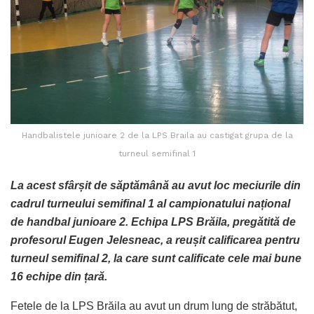
Handbalistele junioare 2 de la LPS Braila au castigat grupa de la
turneul semifinal 1
La acest sfârșit de săptămână au avut loc meciurile din
cadrul turneului semifinal 1 al campionatului național
de handbal junioare 2. Echipa LPS Brăila, pregătită de
profesorul Eugen Jelesneac, a reușit calificarea pentru
turneul semifinal 2, la care sunt calificate cele mai bune
16 echipe din țară.
Fetele de la LPS Brăila au avut un drum lung de străbătut,