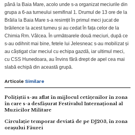
până la Baia Mare, acolo unde s-a organizat meciurile din
grupa a 6-aa turneului semifinal 1. Drumul de 13 ore de la
Brăila la Baia Mare s-a resimțit în primul meci jucat de
brăilence la acest turneu și au cedat în fața celor de la
Chimia Rm. Vâlcea. În următoarele două meciuri, după ce
s-au odihnit mai bine, fetele lui Jelesneac s-au mobilizat și
au câștigat clar meciul cu echipa gazdă, iar ultimul meci,
cu CSS Hunedoara, au învins fără drept de apel cea mai
slabă echipă din această grupă.
Articole
Similare
Polițiștii s-au aflat în mijlocul cetățenilor în zona
în care s-a desfășurat Festivalul Internațional al
Muzicilor Militare
Circulație temporar deviată de pe DJ203, în zona
orașului Făurei