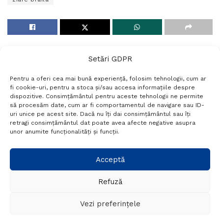
Setări GDPR
Pentru a oferi cea mai bună experiență, folosim tehnologii, cum ar
fi cookie-uri, pentru a stoca și/sau accesa informațiile despre
dispozitive. Consimțământul pentru aceste tehnologii ne permite
să procesăm date, cum ar fi comportamentul de navigare sau ID-
uri unice pe acest site. Dacă nu îți dai consimțământul sau îți
Termeni si conditii
Politică de confidențialitate
retragi consimțământul dat poate avea afecte negative asupra
Politica cookies
Setări GDPR
Contact
unor anumite funcționalități și funcții.
Telefon:
+40 788 760 194
Acceptă
Refuză
© Probr.ro 2022. Created by
I
MCreative.ro
.
Vezi preferințele