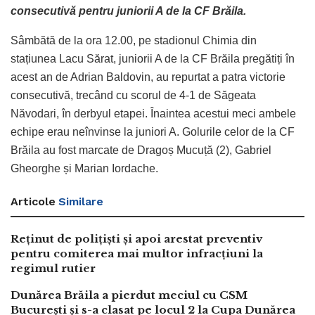
consecutivă pentru juniorii A de la CF Brăila.
Sâmbătă de la ora 12.00, pe stadionul Chimia din
stațiunea Lacu Sărat, juniorii A de la CF Brăila pregătiți în
acest an de Adrian Baldovin, au repurtat a patra victorie
consecutivă, trecând cu scorul de 4-1 de Săgeata
Năvodari, în derbyul etapei. Înaintea acestui meci ambele
echipe erau neînvinse la juniori A. Golurile celor de la CF
Brăila au fost marcate de Dragoș Mucuță (2), Gabriel
Gheorghe și Marian Iordache.
Articole
Similare
Reținut de polițiști și apoi arestat preventiv
pentru comiterea mai multor infracțiuni la
regimul rutier
Dunărea Brăila a pierdut meciul cu CSM
București și s-a clasat pe locul 2 la Cupa Dunărea