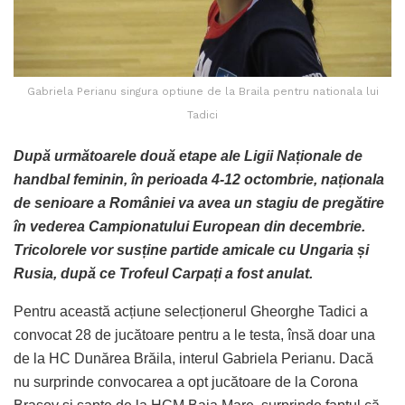
Gabriela Perianu singura optiune de la Braila pentru nationala lui
Tadici
După următoarele două etape ale Ligii Naționale de
handbal feminin, în perioada 4-12 octombrie, naționala
de senioare a României va avea un stagiu de pregătire
în vederea Campionatului European din decembrie.
Tricolorele vor susține partide amicale cu Ungaria și
Rusia, după ce Trofeul Carpați a fost anulat.
Pentru această acțiune selecționerul Gheorghe Tadici a
convocat 28 de jucătoare pentru a le testa, însă doar una
de la HC Dunărea Brăila, interul Gabriela Perianu. Dacă
nu surprinde convocarea a opt jucătoare de la Corona