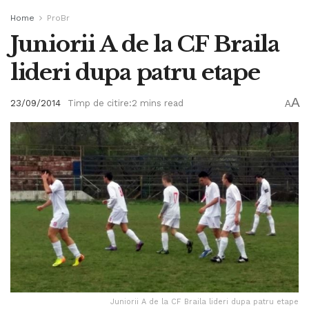
Home
ProBr
Juniorii A de la CF Braila
lideri dupa patru etape
A
23/09/2014
Timp de citire:2 mins read
A
Juniorii A de la CF Braila lideri dupa patru etape