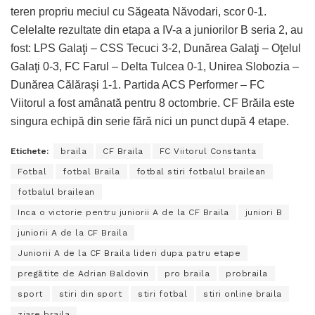
teren propriu meciul cu Săgeata Năvodari, scor 0-1.
Celelalte rezultate din etapa a IV-a a juniorilor B seria 2, au
fost: LPS Galaţi – CSS Tecuci 3-2, Dunărea Galaţi – Oţelul
Galaţi 0-3, FC Farul – Delta Tulcea 0-1, Unirea Slobozia –
Dunărea Călăraşi 1-1. Partida ACS Performer – FC
Viitorul a fost amânată pentru 8 octombrie. CF Brăila este
singura echipă din serie fără nici un punct după 4 etape.
Etichete:
braila
CF Braila
FC Viitorul Constanta
Fotbal
fotbal Braila
fotbal stiri fotbalul brailean
fotbalul brailean
Inca o victorie pentru juniorii A de la CF Braila
juniori B
juniorii A de la CF Braila
Juniorii A de la CF Braila lideri dupa patru etape
pregătite de Adrian Baldovin
pro braila
probraila
sport
stiri din sport
stiri fotbal
stiri online braila
ziare braila