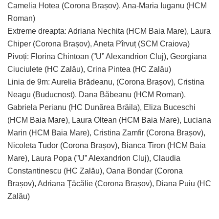
Camelia Hotea (Corona Brașov), Ana-Maria Iuganu (HCM
Roman)
Extreme dreapta: Adriana Nechita (HCM Baia Mare), Laura
Chiper (Corona Brașov), Aneta Pîrvuț (SCM Craiova)
Pivoți: Florina Chintoan (”U” Alexandrion Cluj), Georgiana
Ciuciulete (HC Zalău), Crina Pintea (HC Zalău)
Linia de 9m: Aurelia Brădeanu, (Corona Brașov), Cristina
Neagu (Buducnost), Dana Băbeanu (HCM Roman),
Gabriela Perianu (HC Dunărea Brăila), Eliza Buceschi
(HCM Baia Mare), Laura Oltean (HCM Baia Mare), Luciana
Marin (HCM Baia Mare), Cristina Zamfir (Corona Brașov),
Nicoleta Tudor (Corona Brașov), Bianca Tiron (HCM Baia
Mare), Laura Popa (”U” Alexandrion Cluj), Claudia
Constantinescu (HC Zalău), Oana Bondar (Corona
Brașov), Adriana Ţăcălie (Corona Brașov), Diana Puiu (HC
Zalău)