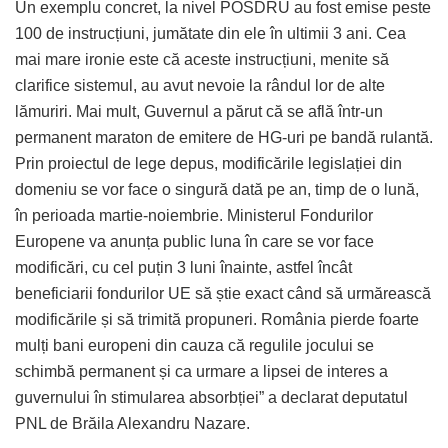
Un exemplu concret, la nivel POSDRU au fost emise peste
100 de instrucțiuni, jumătate din ele în ultimii 3 ani. Cea
mai mare ironie este că aceste instrucțiuni, menite să
clarifice sistemul, au avut nevoie la rândul lor de alte
lămuriri. Mai mult, Guvernul a părut că se află într-un
permanent maraton de emitere de HG-uri pe bandă rulantă.
Prin proiectul de lege depus, modificările legislației din
domeniu se vor face o singură dată pe an, timp de o lună,
în perioada martie-noiembrie. Ministerul Fondurilor
Europene va anunța public luna în care se vor face
modificări, cu cel puțin 3 luni înainte, astfel încât
beneficiarii fondurilor UE să știe exact când să urmărească
modificările și să trimită propuneri. România pierde foarte
mulți bani europeni din cauza că regulile jocului se
schimbă permanent și ca urmare a lipsei de interes a
guvernului în stimularea absorbției” a declarat deputatul
PNL de Brăila Alexandru Nazare.