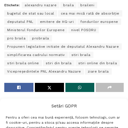
Etichete:
alexandru nazare
braila
braileni
bugetul de stat sau local
cea mai mică rată de absorbție
deputatul PNL
emitere de HG-uri
fondurilor europene
Ministerul Fondurilor Europene
nivel POSDRU
pro braila
probraila
Propuneri legislative initiate de deputatul Alexandru Nazare
simplificarea cadrului normativ
stiri braila
stiri braila online
stiri din braila
stiri online din braila
Vicepreședintele PNL Alexandru Nazare
ziare braila
Setări GDPR
Pentru a oferi cea mai bună experiență, folosim tehnologii, cum ar
fi cookie-uri, pentru a stoca și/sau accesa informațiile despre
dispozitive. Consimțământul pentru aceste tehnologii ne permite