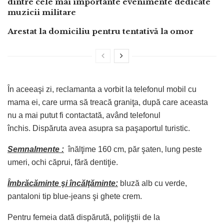
dintre cele mai importante evenimente dedicate
muzicii militare
Arestat la domiciliu pentru tentativă la omor
În aceeaşi zi, reclamanta a vorbit la telefonul mobil cu
mama ei, care urma să treacă graniţa, după care aceasta
nu a mai putut fi contactată, având telefonul
închis. Dispăruta avea asupra sa paşaportul turistic.
Semnalmente :
înălţime 160 cm, păr şaten, lung peste
umeri, ochi căprui, fără dentiţie.
Îmbrăcăminte şi încălţăminte:
bluză alb cu verde,
pantaloni tip blue-jeans şi ghete crem.
Pentru femeia dată dispărută, poliţiştii de la