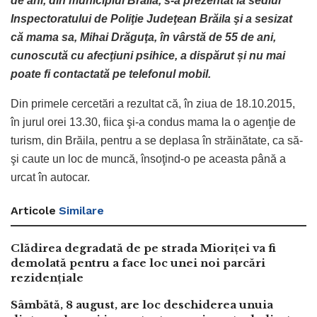
de ani, din municipiul Brăila, s-a prezentat la sediul
Inspectoratului de Poliţie Judeţean Brăila şi a sesizat
că mama sa, Mihai Drăguţa, în vârstă de 55 de ani,
cunoscută cu afecţiuni psihice, a dispărut și nu mai
poate fi contactată pe telefonul mobil.
Din primele cercetări a rezultat că, în ziua de 18.10.2015,
în jurul orei 13.30, fiica şi-a condus mama la o agenţie de
turism, din Brăila, pentru a se deplasa în străinătate, ca să-
şi caute un loc de muncă, însoţind-o pe aceasta până a
urcat în autocar.
Articole
Similare
Clădirea degradată de pe strada Mioriței va fi
demolată pentru a face loc unei noi parcări
rezidențiale
Sâmbătă, 8 august, are loc deschiderea unuia