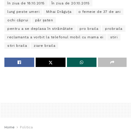
în ziua de 18.10.2015
În ziua de 20.10.2015
lung peste umeri
Mihai Drăguţa
o femeie de 37 de ani
ochi căprui
păr şaten
pentru a se deplasa în străinătate
pro braila
probraila
reclamanta a vorbit la telefonul mobil cu mama ei
stiri
stiri braila
ziare braila
Home
Politica