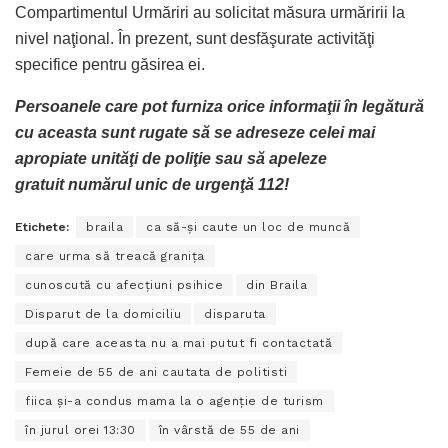
Compartimentul Urmăriri au solicitat măsura urmăririi la
nivel naţional. În prezent, sunt desfăşurate activităţi
specifice pentru găsirea ei.
Persoanele care pot furniza orice informaţii în legătură
cu aceasta sunt rugate să se adreseze celei mai
apropiate unităţi de poliţie sau să apeleze
gratuit numărul unic de urgenţă 112!
Etichete:
braila
ca să-şi caute un loc de muncă
care urma să treacă graniţa
cunoscută cu afecţiuni psihice
din Braila
Disparut de la domiciliu
disparuta
după care aceasta nu a mai putut fi contactată
Femeie de 55 de ani cautata de politisti
fiica şi-a condus mama la o agenţie de turism
în jurul orei 13:30
în vârstă de 55 de ani