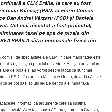
 ordinară a CLM Brăila, la care au fost
 Cristiana Voineag (PSD) și Florin Coman
 ce Dan Andrei Vărzaru (PSD) și Daniela
t. Cel mai discutat a fost proiectul,
 eliminarea taxei pe apa de ploaie din
REA BRĂILA către persoanele fizice din
 5 comisii de specialitate ale CLM, în care majoritatea este
ercat să-și susțină punctul de vedere. Aceștia au venit în
 apa de ploaie și au vorbit despre faptul că sunt mai
rimari PSD – în care s-a făcut acest lucru, dovadă că este
 că se pot găsi soluții legale pentru a elimina taxa
t aceste informații ca argumente care să susțină
pe apa pluvială. Acesta a spus că în orașe precum Craiova,