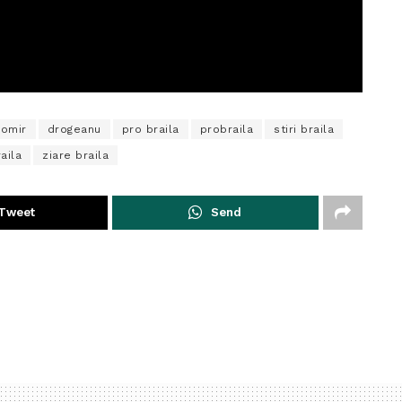
gomir
drogeanu
pro braila
probraila
stiri braila
raila
ziare braila
Tweet
Send