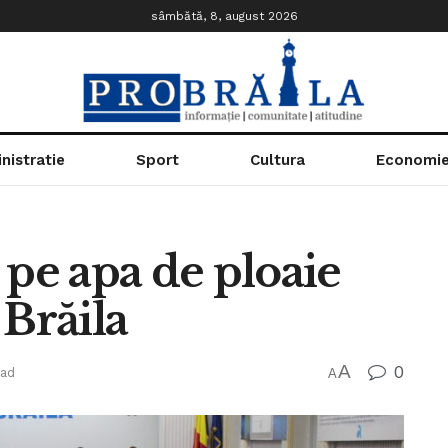
sâmbătă, 8, august 2026
nistratie
Sport
Cultura
Economi
 pe apa de ploaie
 Brăila
A
0
ead
A