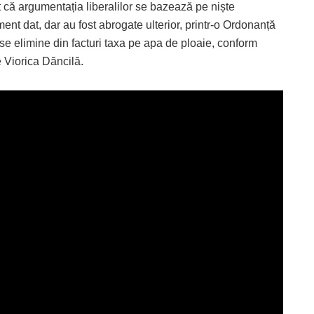
at că argumentația liberalilor se bazează pe niște
ent dat, dar au fost abrogate ulterior, printr-o Ordonanță
se elimine din facturi taxa pe apa de ploaie, conform
Viorica Dăncilă.