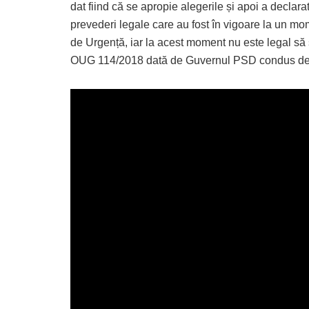
dat fiind că se apropie alegerile și apoi a declar
prevederi legale care au fost în vigoare la un mom
de Urgență, iar la acest moment nu este legal să 
OUG 114/2018 dată de Guvernul PSD condus de 