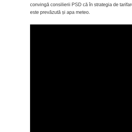
convingă consilierii PSD că în strategia de tarifa
este prevăzută și apa meteo.