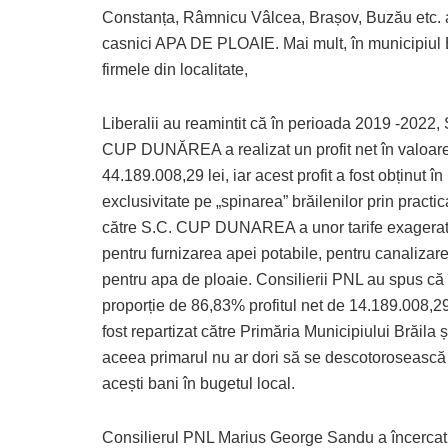
Constanța, Râmnicu Vâlcea, Brașov, Buzău etc. aut
casnici APA DE PLOAIE. Mai mult, în municipiul B
firmele din localitate,
Liberalii au reamintit că în perioada 2019 -2022, 
CUP DUNĂREA a realizat un profit net în valoar
44.189.008,29 lei, iar acest profit a fost obținut în
exclusivitate pe „spinarea” brăilenilor prin practi
către S.C. CUP DUNAREA a unor tarife exagerat
pentru furnizarea apei potabile, pentru canalizare
pentru apa de ploaie. Consilierii PNL au spus că 
proporție de 86,83% profitul net de 14.189.008,29
fost repartizat către Primăria Municipiului Brăila ș
aceea primarul nu ar dori să se descotorosească
acești bani în bugetul local.
Consilierul PNL Marius George Sandu a încercat