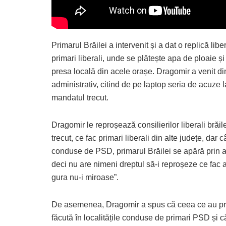
Primarul Brăilei a intervenit și a dat o replică lib
primari liberali, unde se plătește apa de ploaie și
presa locală din acele orașe. Dragomir a venit din
administrativ, citind de pe laptop seria de acuze 
mandatul trecut.
Dragomir le reproșează consilierilor liberali brăile
trecut, ce fac primari liberali din alte județe, da
conduse de PSD, primarul Brăilei se apără prin a
deci nu are nimeni dreptul să-i reproșeze ce fac al
gura nu-i miroase”.
De asemenea, Dragomir a spus că ceea ce au pro
făcută în localitățile conduse de primari PSD și c