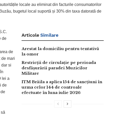
oritățile locale au eliminat din facturile consumatorilor
uzău, bugetul local suportă și 30% din taxa datorată de
S.C.
Articole
Similare
e de
Arestat la domiciliu pentru tentativă
carea de
la omor
 de mari
Restricții de circulație pe perioada
 dar si
desfășurării paradei Muzicilor
în
Militare
 lei a
ITM Brăila a aplica 154 de sancțiuni în
i de
urma celor 144 de controale
 de
efectuate în luna iulie 2026
 să