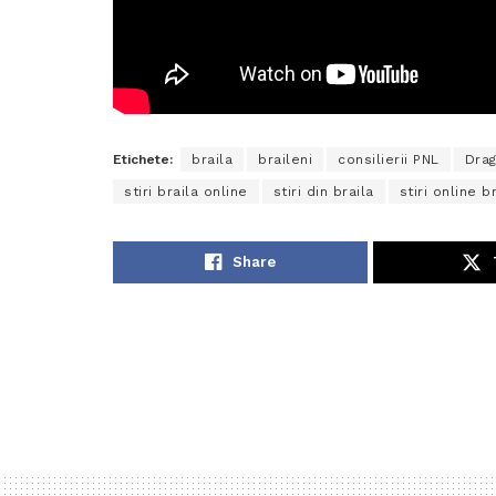
Etichete:
braila
braileni
consilierii PNL
Dra
stiri braila online
stiri din braila
stiri online b
Share