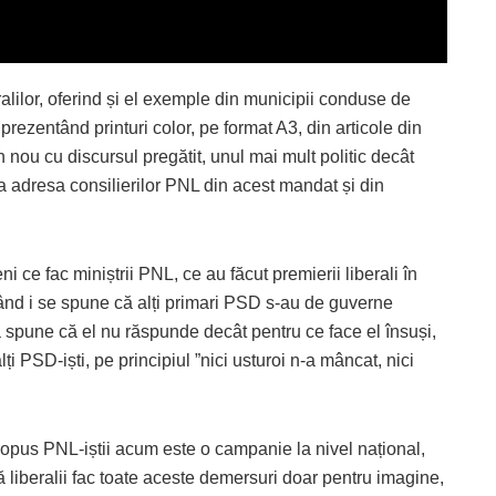
eralilor, oferind și el exemple din municipii conduse de
 prezentând printuri color, pe format A3, din articole din
 nou cu discursul pregătit, unul mai mult politic decât
la adresa consilierilor PNL din acest mandat și din
ni ce fac miniștrii PNL, ce au făcut premierii liberali în
r când i se spune că alți primari PSD s-au de guverne
 spune că el nu răspunde decât pentru ce face el însuși,
ți PSD-iști, pe principiul ”nici usturoi n-a mâncat, nici
pus PNL-iștii acum este o campanie la nivel național,
ă liberalii fac toate aceste demersuri doar pentru imagine,