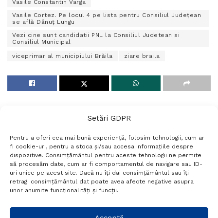
Vasile Constantin Varga
Vasile Cortez. Pe locul 4 pe lista pentru Consiliul Județean
se află Dănuț Lungu
Vezi cine sunt candidatii PNL la Consiliul Judetean si
Consiliul Municipal
viceprimar al municipiului Brăila
ziare braila
Setări GDPR
Pentru a oferi cea mai bună experiență, folosim tehnologii, cum ar
fi cookie-uri, pentru a stoca și/sau accesa informațiile despre
dispozitive. Consimțământul pentru aceste tehnologii ne permite
să procesăm date, cum ar fi comportamentul de navigare sau ID-
uri unice pe acest site. Dacă nu îți dai consimțământul sau îți
Termeni si conditii
Politică de confidențialitate
retragi consimțământul dat poate avea afecte negative asupra
Politica cookies
Setări GDPR
Contact
unor anumite funcționalități și funcții.
Telefon:
+40 788 760 194
Acceptă