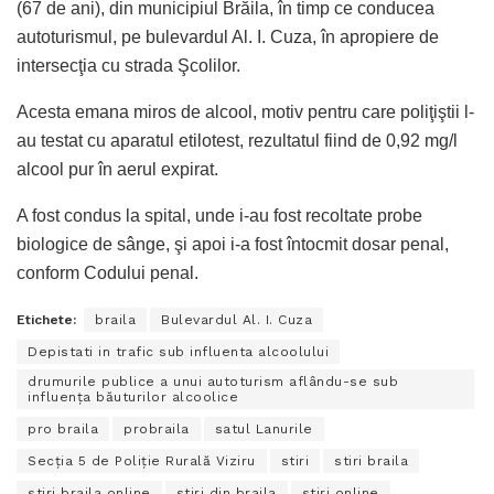
(67 de ani), din municipiul Brăila, în timp ce conducea
autoturismul, pe bulevardul Al. I. Cuza, în apropiere de
intersecţia cu strada Şcolilor.
Acesta emana miros de alcool, motiv pentru care poliţiştii l-
au testat cu aparatul etilotest, rezultatul fiind de 0,92 mg/l
alcool pur în aerul expirat.
A fost condus la spital, unde i-au fost recoltate probe
biologice de sânge, şi apoi i-a fost întocmit dosar penal,
conform Codului penal.
Etichete:
braila
Bulevardul Al. I. Cuza
Depistati in trafic sub influenta alcoolului
drumurile publice a unui autoturism aflându-se sub
influența băuturilor alcoolice
pro braila
probraila
satul Lanurile
Secţia 5 de Poliţie Rurală Viziru
stiri
stiri braila
stiri braila online
stiri din braila
stiri online