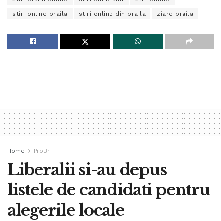
stiri online braila
stiri online din braila
ziare braila
Home
ProBr
Liberalii si-au depus
listele de candidati pentru
alegerile locale