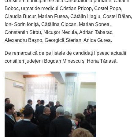
consilieri municipali se află candidatul la primărie, Cătălin
Boboc, urmat de medicul Cristian Pricop, Costel Popa,
Claudia Bucur, Marian Fusea, Cătălin Hagiu, Costel Bălan,
Ion- Sorin Ioniță, Cătălina Ciocan, Marian Șonea,
Constantin Sîrbu, Nicușor Necula, Adrian Tabarac,
Alexandru Bașno, Georgică Sterian, Anica Gurea.
De remarcat că de pe listele de candidați lipsesc actualii
consilieri județeni Bogdan Minescu și Horia Tănasă.