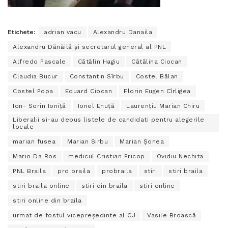
Etichete:
adrian vacu
Alexandru Danaila
Alexandru Dănăilă și secretarul general al PNL
Alfredo Pascale
Cătălin Hagiu
Cătălina Ciocan
Claudia Bucur
Constantin Sîrbu
Costel Bălan
Costel Popa
Eduard Ciocan
Florin Eugen Cîrligea
Ion- Sorin Ioniță
Ionel Enuță
Laurențiu Marian Chiru
Liberalii si-au depus listele de candidati pentru alegerile
locale
marian fusea
Marian Sirbu
Marian Șonea
Mario Da Ros
medicul Cristian Pricop
Ovidiu Nechita
PNL Braila
pro braila
probraila
stiri
stiri braila
stiri braila online
stiri din braila
stiri online
stiri online din braila
urmat de fostul vicepreședinte al CJ
Vasile Broască