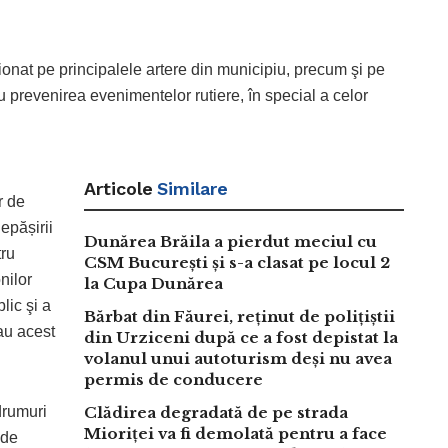
cționat pe principalele artere din municipiu, precum şi pe
u prevenirea evenimentelor rutiere, în special a celor
Articole
Similare
r de
epășirii
Dunărea Brăila a pierdut meciul cu
tru
CSM București și s-a clasat pe locul 2
nilor
la Cupa Dunărea
lic şi a
Bărbat din Făurei, reținut de polițiștii
 au acest
din Urziceni după ce a fost depistat la
volanul unui autoturism deși nu avea
permis de conducere
drumuri
Clădirea degradată de pe strada
Mioriței va fi demolată pentru a face
 de