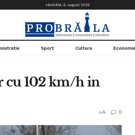
sâmbătă, 8, august 2026
nistratie
Sport
Cultura
Economi
r cu 102 km/h in
A
0
A