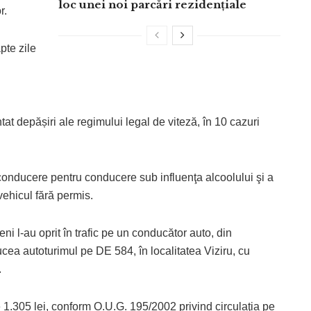
loc unei noi parcări rezidențiale
r.
apte zile
ntat depășiri ale regimului legal de viteză, în 10 cazuri
e conducere pentru conducere sub influenţa alcoolului şi a
vehicul fără permis.
eni l-au oprit în trafic pe un conducător auto, din
ducea autoturimul pe DE 584, în localitatea Viziru, cu
.
 1.305 lei, conform O.U.G. 195/2002 privind circulaţia pe