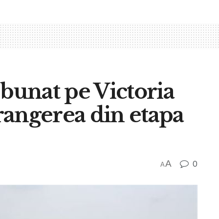
zbunat pe Victoria
rangerea din etapa
A
0
A