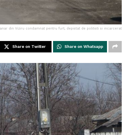
anar din Viziru condamnat pentru furt, depistat de politisti si incarcerat
Share on Twitter
Share on Whatsapp