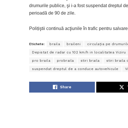
drumurile publice, şi i-a fost suspendat dreptul 
perioadă de 90 de zile.
Polițiştii continuă acţiunile în trafic pentru salvar
Etichete:
braila
braileni
circulaţia pe drumuril
Depistat de radar cu 102 km/h in localitatea Viziru
pro braila
probraila
stiri braila
stiri braila 
suspendat dreptul de a conduce autovehicule
V
Share