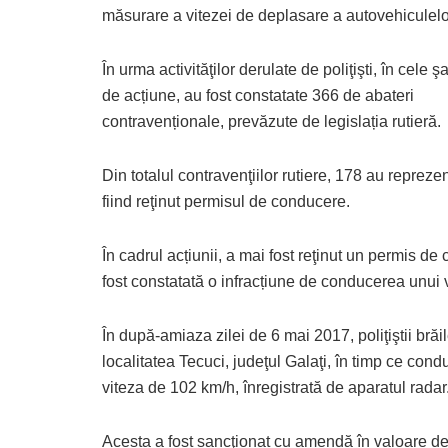
măsurare a vitezei de deplasare a autovehiculelo
În urma activităţilor derulate de poliţişti, în cele ş
de acțiune, au fost constatate 366 de abateri
contravenționale, prevăzute de legislația rutieră.
Din totalul contravenţiilor rutiere, 178 au repreze
fiind reţinut permisul de conducere.
În cadrul acțiunii, a mai fost reţinut un permis d
fost constatată o infracțiune de conducerea unui 
În după-amiaza zilei de 6 mai 2017, poliţiştii brăil
localitatea Tecuci, judeţul Galaţi, în timp ce con
viteza de 102 km/h, înregistrată de aparatul radar
Acesta a fost sancţionat cu amendă în valoare de