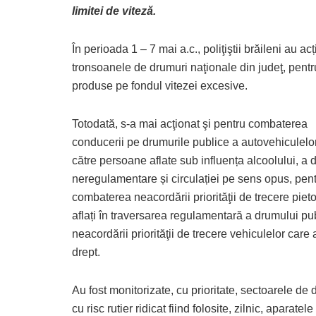
limitei de viteză.
În perioada 1 – 7 mai a.c., poliţiştii brăileni au a
tronsoanele de drumuri naţionale din judeţ, pentr
produse pe fondul vitezei excesive.
Totodată, s-a mai acţionat şi pentru combaterea
conducerii pe drumurile publice a autovehiculelo
către persoane aflate sub influența alcoolului, a d
neregulamentare și circulației pe sens opus, pen
combaterea neacordării priorităţii de trecere pieto
aflați în traversarea regulamentară a drumului pub
neacordării priorităţii de trecere vehiculelor care
drept.
Au fost monitorizate, cu prioritate, sectoarele de 
cu risc rutier ridicat fiind folosite, zilnic, aparatele