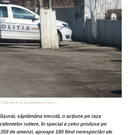
 102 km/h in localitatea Viziru
făşurat, săptămâna trecută, o acţiune pe raza
cidentelor rutiere, în special a celor produse pe
e 350 de amenzi, aproape 180 fiind nerespectări ale