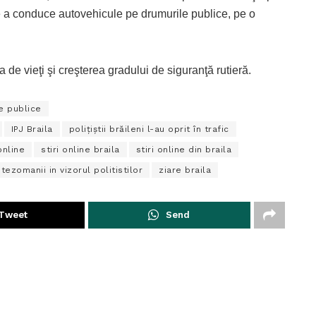
de a conduce autovehicule pe drumurile publice, pe o
ea de vieţi şi creşterea gradului de siguranţă rutieră.
e publice
IPJ Braila
poliţiştii brăileni l-au oprit în trafic
online
stiri online braila
stiri online din braila
itezomanii in vizorul politistilor
ziare braila
Tweet
Send