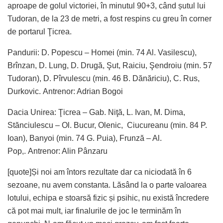
aproape de golul victoriei, în minutul 90+3, când șutul lui
Tudoran, de la 23 de metri, a fost respins cu greu în corner
de portarul Ţicrea.
Pandurii: D. Popescu – Homei (min. 74 Al. Vasilescu),
Brînzan, D. Lung, D. Drugă, Şut, Raiciu, Şendroiu (min. 57
Tudoran), D. Pîrvulescu (min. 46 B. Dănăriciu), C. Rus,
Durkovic. Antrenor: Adrian Bogoi
Dacia Unirea: Ţicrea – Gab. Niţă, L. Ivan, M. Dima,
Stănciulescu – Ol. Bucur, Olenic, Ciucureanu (min. 84 P.
Ioan), Banyoi (min. 74 G. Puia), Frunză – Al.
Pop,. Antrenor: Alin Pânzaru
[quote]Și noi am întors rezultate dar ca niciodată în 6
sezoane, nu avem constanta. Lăsând la o parte valoarea
lotului, echipa e stoarsă fizic și psihic, nu există încredere
că pot mai mult, iar finalurile de joc le terminăm în