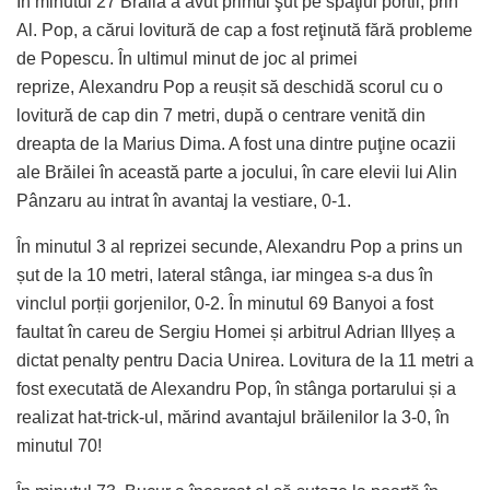
În minutul 27 Brăila a avut primul şut pe spaţiul portii, prin
Al. Pop, a cărui lovitură de cap a fost reţinută fără probleme
de Popescu. În ultimul minut de joc al primei
reprize, Alexandru Pop a reușit să deschidă scorul cu o
lovitură de cap din 7 metri, după o centrare venită din
dreapta de la Marius Dima. A fost una dintre puţine ocazii
ale Brăilei în această parte a jocului, în care elevii lui Alin
Pânzaru au intrat în avantaj la vestiare, 0-1.
În minutul 3 al reprizei secunde, Alexandru Pop a prins un
șut de la 10 metri, lateral stânga, iar mingea s-a dus în
vinclul porții gorjenilor, 0-2. În minutul 69 Banyoi a fost
faultat în careu de Sergiu Homei și arbitrul Adrian Illyeș a
dictat penalty pentru Dacia Unirea. Lovitura de la 11 metri a
fost executată de Alexandru Pop, în stânga portarului și a
realizat hat-trick-ul, mărind avantajul brăilenilor la 3-0, în
minutul 70!