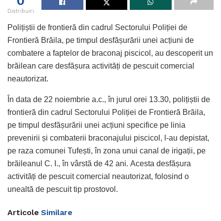
0
Distribuiri
Polițiștii de frontieră din cadrul Sectorului Poliției de
Frontieră Brăila, pe timpul desfășurării unei acțiuni de
combatere a faptelor de braconaj piscicol, au descoperit un
brăilean care desfășura activități de pescuit comercial
neautorizat.
În data de 22 noiembrie a.c., în jurul orei 13.30, polițiștii de
frontieră din cadrul Sectorului Poliției de Frontieră Brăila,
pe timpul desfășurării unei acțiuni specifice pe linia
prevenirii și combaterii braconajului piscicol, l-au depistat,
pe raza comunei Tufești, în zona unui canal de irigații, pe
brăileanul C. I., în vârstă de 42 ani. Acesta desfășura
activități de pescuit comercial neautorizat, folosind o
unealtă de pescuit tip prostovol.
Articole
Similare