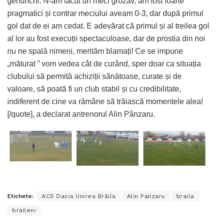
genunchi. N-am făcut un meci grozav, am fost foarte
pragmatici și contrar meciului aveam 0-3, dar după primul
gol dat de ei am cedat. E adevărat că primul și al treilea gol
al lor au fost execuții spectaculoase, dar de prostia din noi
nu ne spală nimeni, merităm blamați! Ce se impune
„măturat ” vom vedea cât de curând, sper doar ca situația
clubului să permită achiziții sănătoase, curate și de
valoare, să poată fi un club stabil și cu credibilitate,
indiferent de cine va rămâne să trăiască momentele alea!
[/quote], a declarat antrenorul Alin Pânzaru.
Etichete:
ACS Dacia Unirea Brăila
Alin Panzaru
braila
braileni