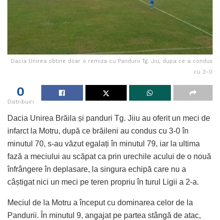
Dacia Unirea obtine doar o remiza cu Pandurii Tg. Jiu, dupa ce a condus
cu 3-0
0
Distribuiri
Dacia Unirea Brăila și panduri Tg. Jiiu au oferit un meci de
infarct la Motru, după ce brăileni au condus cu 3-0 în
minutul 70, s-au văzut egalați în minutul 79, iar la ultima
fază a meciului au scăpat ca prin urechile acului de o nouă
înfrângere în deplasare, la singura echipă care nu a
câștigat nici un meci pe teren propriu în turul Ligii a 2-a.
Meciul de la Motru a început cu dominarea celor de la
Pandurii. În minutul 9, angajat pe partea stângă de atac,