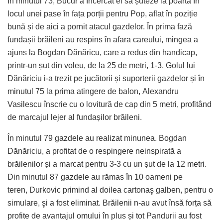
În minutul 73, Bucur a încercat el să șuteze la poartă în
locul unei pase în fața porții pentru Pop, aflat în poziție
bună și de aici a pornit atacul gazdelor. În prima fază
fundașii brăileni au respins în afara careului, mingea a
ajuns la Bogdan Dănăricu, care a redus din handicap,
printr-un șut din voleu, de la 25 de metri, 1-3. Golul lui
Dănăriciu i-a trezit pe jucătorii și suporterii gazdelor și în
minutul 75 la prima atingere de balon, Alexandru
Vasilescu înscrie cu o lovitură de cap din 5 metri, profitând
de marcajul lejer al fundașilor brăileni.
În minutul 79 gazdele au realizat minunea. Bogdan
Dănăriciu, a profitat de o respingere neinspirată a
brăilenilor și a marcat pentru 3-3 cu un șut de la 12 metri.
Din minutul 87 gazdele au rămas în 10 oameni pe
teren, Durkovic primind al doilea cartonaş galben, pentru o
simulare, şi a fost eliminat. Brăilenii n-au avut însă forța să
profite de avantajul omului în plus și tot Pandurii au fost