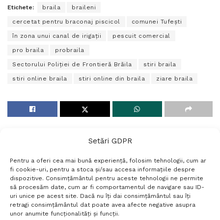
Etichete:
braila
braileni
cercetat pentru braconaj piscicol
comunei Tufeşti
în zona unui canal de irigații
pescuit comercial
pro braila
probraila
Sectorului Poliției de Frontieră Brăila
stiri braila
stiri online braila
stiri online din braila
ziare braila
Setări GDPR
Pentru a oferi cea mai bună experiență, folosim tehnologii, cum ar
fi cookie-uri, pentru a stoca și/sau accesa informațiile despre
dispozitive. Consimțământul pentru aceste tehnologii ne permite
să procesăm date, cum ar fi comportamentul de navigare sau ID-
uri unice pe acest site. Dacă nu îți dai consimțământul sau îți
Termeni si conditii
Politică de confidențialitate
retragi consimțământul dat poate avea afecte negative asupra
Politica cookies
Setări GDPR
Contact
unor anumite funcționalități și funcții.