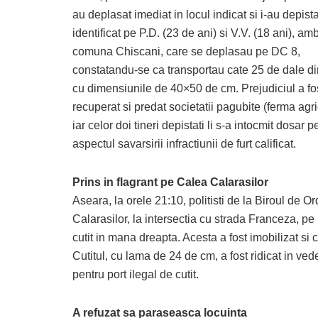
au deplasat imediat in locul indicat si i-au depista
identificat pe P.D. (23 de ani) si V.V. (18 ani), amb
comuna Chiscani, care se deplasau pe DC 8,
constatandu-se ca transportau cate 25 de dale di
cu dimensiunile de 40×50 de cm. Prejudiciul a fo
recuperat si predat societatii pagubite (ferma agri
iar celor doi tineri depistati li s-a intocmit dosar 
aspectul savarsirii infractiunii de furt calificat.
Prins in flagrant pe Calea Calarasilor
Aseara, la orele 21:10, politisti de la Biroul de O
Calarasilor, la intersectia cu strada Franceza, pe
cutit in mana dreapta. Acesta a fost imobilizat si 
Cutitul, cu lama de 24 de cm, a fost ridicat in vede
pentru port ilegal de cutit.
A refuzat sa paraseasca locuinta