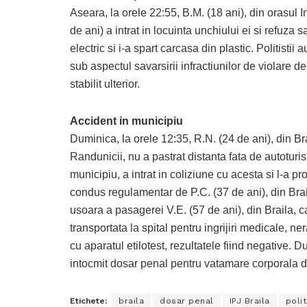
Aseara, la orele 22:55, B.M. (18 ani), din orasul In
de ani) a intrat in locuinta unchiului ei si refuza
electric si i-a spart carcasa din plastic. Politistii
sub aspectul savarsirii infractiunilor de violare d
stabilit ulterior.
Accident in municipiu
Duminica, la orele 12:35, R.N. (24 de ani), din Br
Randunicii, nu a pastrat distanta fata de autoturi
municipiu, a intrat in coliziune cu acesta si l-a
condus regulamentar de P.C. (37 de ani), din Brai
usoara a pasagerei V.E. (57 de ani), din Braila, c
transportata la spital pentru ingrijiri medicale, n
cu aparatul etilotest, rezultatele fiind negative. D
intocmit dosar penal pentru vatamare corporala d
Etichete:
braila
dosar penal
IPJ Braila
polit