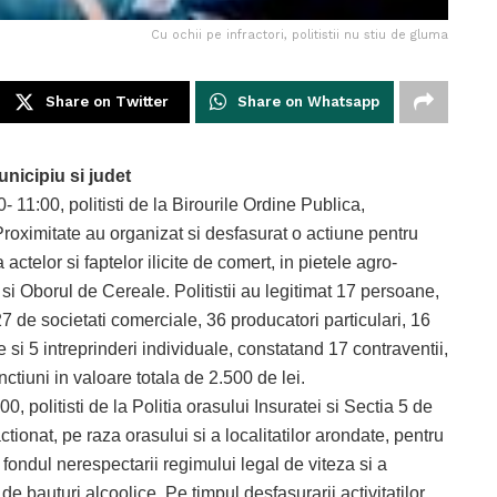
Cu ochii pe infractori, politistii nu stiu de gluma
Share on Twitter
Share on Whatsapp
unicipiu si judet
- 11:00, politisti de la Birourile Ordine Publica,
 Proximitate au organizat si desfasurat o actiune pentru
ctelor si faptelor ilicite de comert, in pietele agro-
si Oborul de Cereale. Politistii au legitimat 17 persoane,
27 de societati comerciale, 36 producatori particulari, 16
 si 5 intreprinderi individuale, constatand 17 contraventii,
ctiuni in valoare totala de 2.500 de lei.
:00, politisti de la Politia orasului Insuratei si Sectia 5 de
ctionat, pe raza orasului si a localitatilor arondate, pentru
fondul nerespectarii regimului legal de viteza si a
 bauturi alcoolice. Pe timpul desfasurarii activitatilor