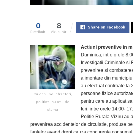
0
8
Share on Facebook
Distribuiri
Vizualizări
Actiuni preventive in m
Duminica, intre orele 8:00
Investigatii Criminale si
prevenirea si combaterea a
alimentare din municipiu 
au efectuat controale la 
persoane fizice autorizate
Cu ochii pe infractori,
pentru care au aplicat san
politistii nu stiu de
Ieri, intre orele 14:00- 17
gluma
Politie Rurala Viziru au a
prevenirea accidentelor de circulatie, produse pe 
faptelor avand drept cauza concurenta consumul de