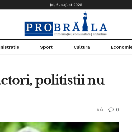
joi, 6, august 2026
nistratie
Sport
Cultura
Economi
tori, politistii nu
A
0
A