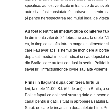
specifice, au fost verificate in trafic 35 de autove
auto si au fost constatate 9 contraventii, pentru c
(4 pentru nerespectarea regimului legal de viteza
Au fost identificati imediat dupa comiterea fap
In dimineata zilei de 24 februarie a.c., la orele 7:1
ca, in timp ce se afla intr-un magazin alimentar, si
care i-au avariat si sistemul de inchidere al portie
deplasat imediat in locul indicat si i-au depistat si
din Braila, care au fost condusi la sediul Politiei
savarsirii infractiunilor de lovire sau alte violente 
Prinsi in flagrant dupa comiterea furtului
Ieri, la orele 11:00, S.I. (62 de ani), din Braila, a s
Politie faptul ca doi tineri sustrag dale din beton 
canal pentru irigatii, situat in apropierea satului 
Sarat, pe care le incarca in doua atelaje hipo. Polit