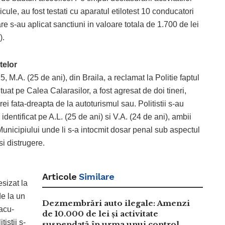
hicule, au fost testati cu aparatul etilotest 10 conducatori
are s-au aplicat sanctiuni in valoare totala de 1.700 de lei
).
telor
5, M.A. (25 de ani), din Braila, a reclamat la Politie faptul
tuat pe Calea Calarasilor, a fost agresat de doi tineri,
rei fata-dreapta de la autoturismul sau. Politistii s-au
 identificat pe A.L. (25 de ani) si V.A. (24 de ani), ambii
 Municipiului unde li s-a intocmit dosar penal sub aspectul
si distrugere.
Articole
Similare
esizat la
de la un
Dezmembrări auto ilegale: Amenzi
Lacu-
de 10.000 de lei și activitate
istii s-
suspendată în urma unui control