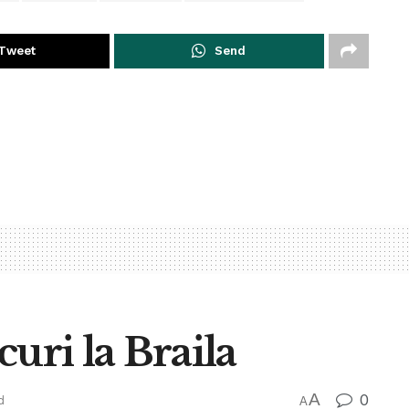
Tweet
Send
uri la Braila
A
0
d
A