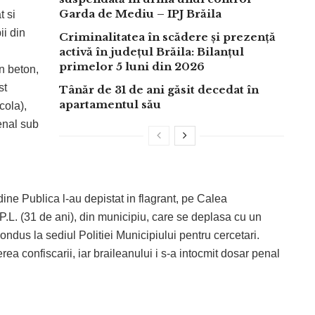
Garda de Mediu – IPJ Brăila
t si
ii din
Criminalitatea în scădere și prezență
activă în județul Brăila: Bilanțul
primelor 5 luni din 2026
n beton,
st
Tânăr de 31 de ani găsit decedat în
apartamentul său
cola),
penal sub
rdine Publica l-au depistat in flagrant, pe Calea
 P.L. (31 de ani), din municipiu, care se deplasa cu un
condus la sediul Politiei Municipiului pentru cercetari.
rea confiscarii, iar braileanului i s-a intocmit dosar penal