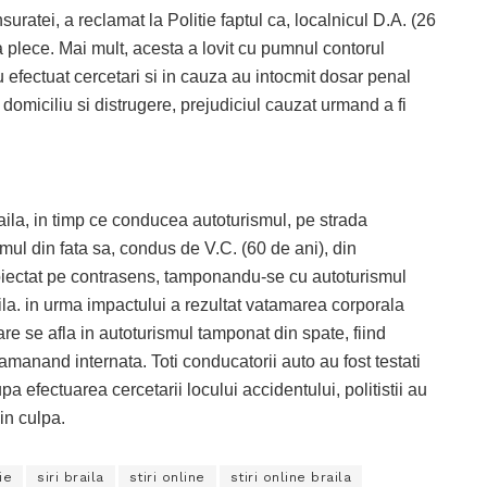
suratei, a reclamat la Politie faptul ca, localnicul D.A. (26
 sa plece. Mai mult, acesta a lovit cu pumnul contorul
 au efectuat cercetari si in cauza au intocmit dosar penal
e domiciliu si distrugere, prejudiciul cauzat urmand a fi
aila, in timp ce conducea autoturismul, pe strada
smul din fata sa, condus de V.C. (60 de ani), din
 proiectat pe contrasens, tamponandu-se cu autoturismul
la. in urma impactului a rezultat vatamarea corporala
are se afla in autoturismul tamponat din spate, fiind
eramanand internata. Toti conducatorii auto au fost testati
upa efectuarea cercetarii locului accidentului, politistii au
in culpa.
ie
siri braila
stiri online
stiri online braila