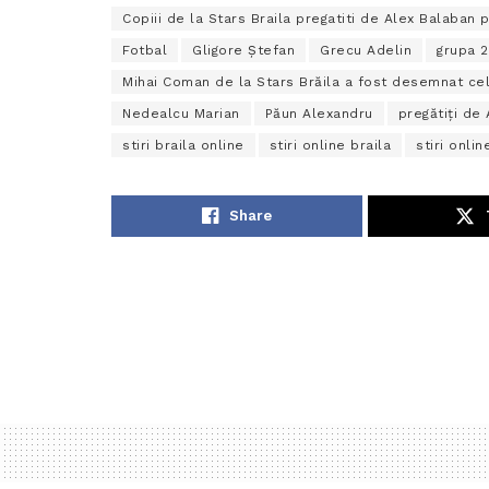
Copiii de la Stars Braila pregatiti de Alex Balaban p
Fotbal
Gligore Ștefan
Grecu Adelin
grupa 2
Mihai Coman de la Stars Brăila a fost desemnat cel
Nedealcu Marian
Păun Alexandru
pregătiți de
stiri braila online
stiri online braila
stiri onlin
Share