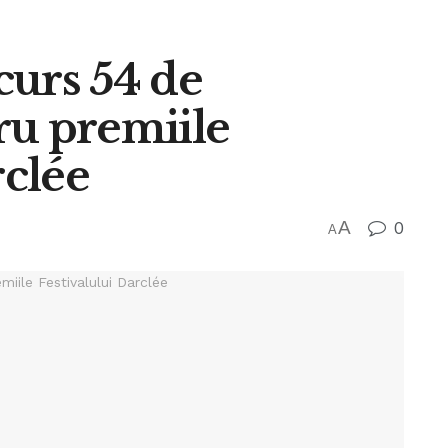
curs 54 de
ru premiile
clée
A
0
A