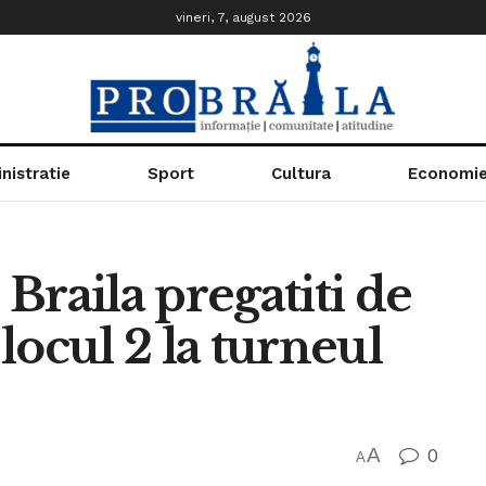
vineri, 7, august 2026
nistratie
Sport
Cultura
Economi
 Braila pregatiti de
locul 2 la turneul
A
0
A