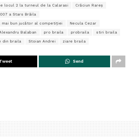
e locul 2 la turneul de la Calarasi
Crăciun Rareș
007 a Stars Brăila
 mai bun jucător al competiției
Necula Cezar
 Alexandru Balaban
pro braila
probraila
stiri braila
e din braila
Stoian Andrei
ziare braila
Tweet
Send