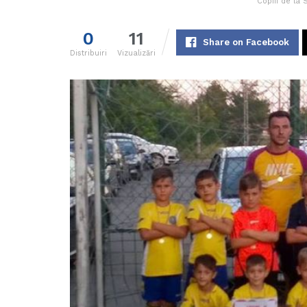
Copiii de la 
0
11
Share on Facebook
Distribuiri
Vizualizări