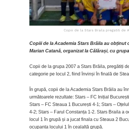
Copiii de la Stars Braila pregatiti de 
Copiii de la Academia Stars Brăila au obținut
Marian Catană, organizat la Călărași, cu grupa
Copii de la grupa 2007 a Stars Brăila, pregătiți 
categorie pe locul 2, fiind învinși în finală de Ste
În grupă, copii de la Academia Stars Brăila au înr
următoarele rezultate: Stars – FC Inițial București
Stars – FC Steaua 1 București 4-1; Stars – Oțelul
4-2; Stars – Farul Constanța 1-2. Stars Braila a 
locul 1 în grupă și a jucat finala cu Steaua 2 Bucu
ocupanta locului 1 în cealaltă grupă.