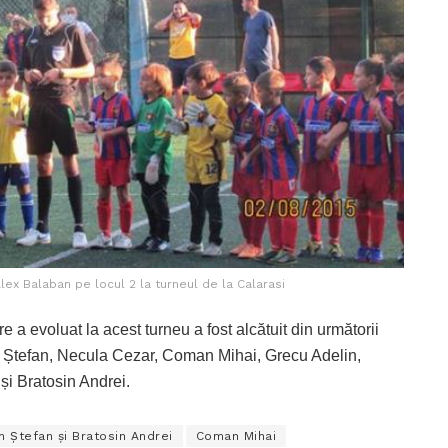
Alex Balaban pe locul 2 la turneul de la Calarasi
a evoluat la acest turneu a fost alcătuit din următorii
e Ștefan, Necula Cezar, Coman Mihai, Grecu Adelin,
și Bratosin Andrei.
n Ștefan și Bratosin Andrei
Coman Mihai