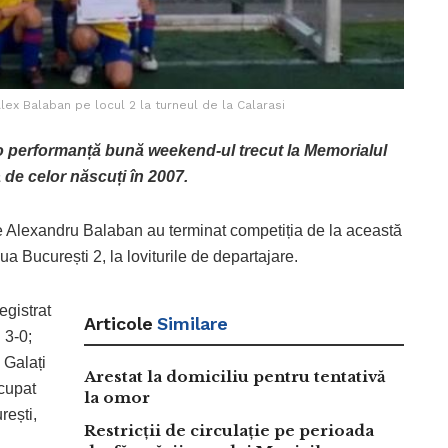
Alex Balaban pe locul 2 la turneul de la Calarasi
 o performanță bună weekend-ul trecut la Memorialul
 de celor născuți în 2007.
de Alexandru Balaban au terminat competiția de la această
aua București 2, la loviturile de departajare.
egistrat
Articole
Similare
 3-0;
 Galați
Arestat la domiciliu pentru tentativă
ocupat
la omor
rești,
Restricții de circulație pe perioada