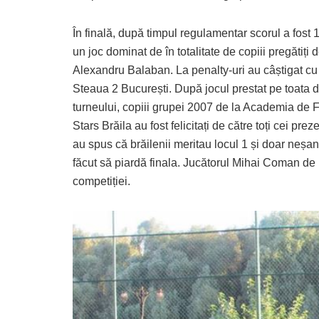
În finală, după timpul regulamentar scorul a fost 
un joc dominat de în totalitate de copiii pregătiți 
Alexandru Balaban. La penalty-uri au câștigat cu
Steaua 2 București. După jocul prestat pe toata 
turneului, copiii grupei 2007 de la Academia de 
Stars Brăila au fost felicitați de către toți cei prez
au spus că brăilenii meritau locul 1 și doar neșa
făcut să piardă finala. Jucătorul Mihai Coman de 
competiției.