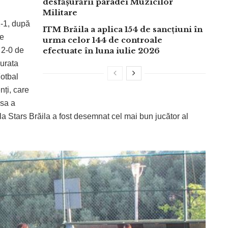
desfășurării paradei Muzicilor
Militare
1-1, după
ITM Brăila a aplica 154 de sancțiuni în
de
urma celor 144 de controale
 2-0 de
efectuate în luna iulie 2026
durata
Fotbal
enți, care
nsa a
la Stars Brăila a fost desemnat cel mai bun jucător al